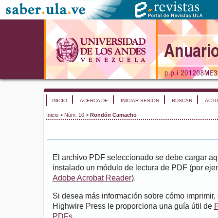
INICIO
ACERCA DE
INICIAR SESIÓN
BUSCAR
ACTU
Inicio
>
Núm. 10
>
Rondón Camacho
El archivo PDF seleccionado se debe cargar aqu
instalado un módulo de lectura de PDF (por eje
Adobe Acrobat Reader
).
Si desea más información sobre cómo imprimir, 
Highwire Press le proporciona una guía útil de
P
PDFs
.