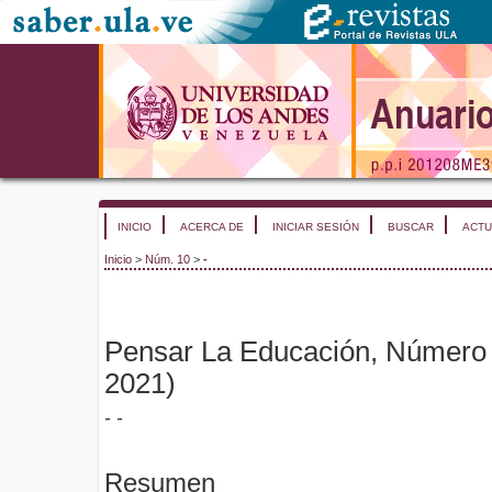
INICIO
ACERCA DE
INICIAR SESIÓN
BUSCAR
ACTU
Inicio
>
Núm. 10
>
-
Pensar La Educación, Número 
2021)
- -
Resumen