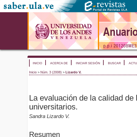
INICIO
ACERCA DE
INICIAR SESIÓN
BUSCAR
ACTU
Inicio
>
Núm. 3 (2008)
>
Lizardo V.
La evaluación de la calidad de 
universitarios.
Sandra Lizardo V.
Resumen