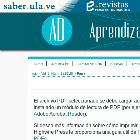
INICIO
ACERCA DE
INICIAR SESIÓN
BUSCAR
ACTU
Inicio
>
Vol. 3, Núm. 1 (2018)
>
Parra
El archivo PDF seleccionado se debe cargar aqu
instalado un módulo de lectura de PDF (por eje
Adobe Acrobat Reader
).
Si desea más información sobre cómo imprimir, 
Highwire Press le proporciona una guía útil de
P
PDFs
.