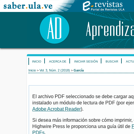
INICIO
ACERCA DE
INICIAR SESIÓN
BUSCAR
ACTU
Inicio
>
Vol. 3, Núm. 2 (2018)
>
García
El archivo PDF seleccionado se debe cargar aqu
instalado un módulo de lectura de PDF (por eje
Adobe Acrobat Reader
).
Si desea más información sobre cómo imprimir, 
Highwire Press le proporciona una guía útil de
P
PDFs
.