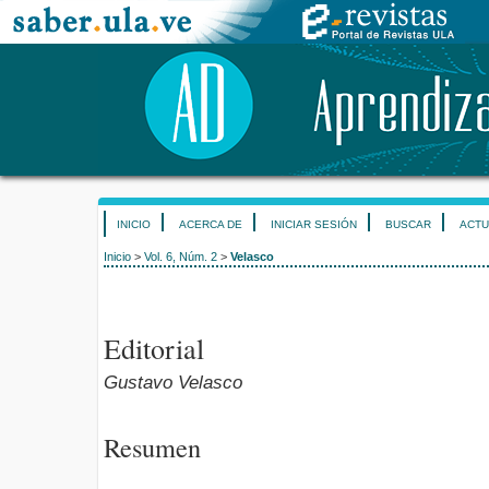
INICIO
ACERCA DE
INICIAR SESIÓN
BUSCAR
ACTU
Inicio
>
Vol. 6, Núm. 2
>
Velasco
Editorial
Gustavo Velasco
Resumen