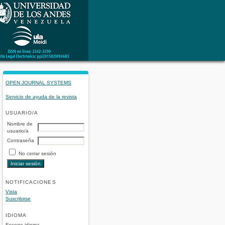
OPEN JOURNAL SYSTEMS
Servicio de ayuda de la revista
USUARIO/A
Nombre de
usuario/a
Contraseña
No cerrar sesión
NOTIFICACIONES
Vista
Suscribirse
IDIOMA
Escoge idioma