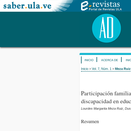
INICIO
ACERCA DE
INI
Inicio
>
Vol. 7, Núm. 1
>
Meza Ruiz
Participación familia
discapacidad en educ
Lourdes Margarita Meza Ruiz, Dust
Resumen