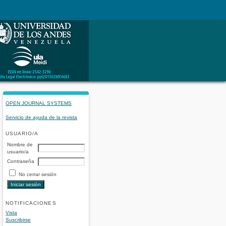
OPEN JOURNAL SYSTEMS
Servicio de ayuda de la revista
USUARIO/A
Nombre de
usuario/a
Contraseña
No cerrar sesión
NOTIFICACIONES
Vista
Suscribirse