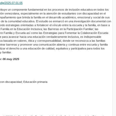
ndig/2025.07.01.05
nstituye un componente fundamental en los procesos de inclusión educativa en todos los
ión venezolana, especialmente en la atención de estudiantes con discapacidad en el
mpañamiento que brinda la familia en el desarrollo académico, emocional y social de sus
tro de la comunidad educativa. El estudio se enmarcó en una investigación documental con
cando estrategias orientadas a fortalecer el vínculo entre la escuela y la familia, en base a
 Familia en la Educación Inclusiva; las Barreras en la Participación Familiar; las
tre Familia y Escuela así como las Estrategias para Fomentar la Colaboración Escuela-
ue para avanzar hacia una educación verdaderamente inclusiva, es indispensable
iva basada en valores, ética y corresponsabilidad, donde se reconozca a las familias
minar barreras y promover una comunicación abierta y continua entre escuela y familia
ar el derecho a una educación de calidad, equitativa y participativa para todos los
 familiar.
o: 06 may 2025
s con discapacidad; Educación primaria