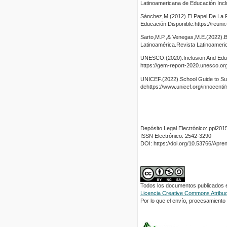
Latinoamericana de Educación Incl
Sánchez,M.(2012).El Papel De La F
Educación.Disponible:https://reun
Sarto,M.P.,& Venegas,M.E.(2022).Bar
Latinoamérica.Revista Latinoameri
UNESCO.(2020).Inclusion And Educ
https://gem-report-2020.unesco.org
UNICEF.(2022).School Guide to Supp
dehttps://www.unicef.org/innocent
Depósito Legal Electrónico: ppi2
ISSN Electrónico: 2542-3290
DOI: https://doi.org/10.53766/Apre
Todos los documentos publicados en
Licencia Creative Commons Atribuci
Por lo que el envío, procesamiento y