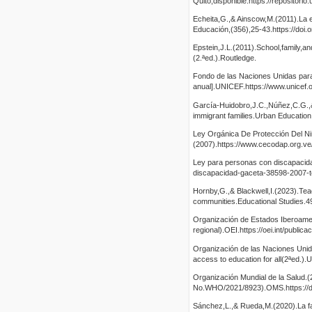
Quito,disponible:https://repositor
Echeita,G.,& Ainscow,M.(2011).La 
Educación,(356),25-43.https://do
Epstein,J.L.(2011).School,family,a
(2.ªed.).Routledge.
Fondo de las Naciones Unidas para l
anual].UNICEF.https://www.unicef.o
García-Huidobro,J.C.,Núñez,C.G.,& 
immigrant families.Urban Educatio
Ley Orgánica De Protección Del N
(2007).https://www.cecodap.or
Ley para personas con discapacidad
discapacidad-gaceta-38598-2007-t
Hornby,G.,& Blackwell,I.(2023).Tea
communities.Educational Studies.4
Organización de Estados Iberoameri
regional).OEI.https://oei.int/publi
Organización de las Naciones Unidas
access to education for all(2ªed.
Organización Mundial de la Salud.(2
No.WHO/2021/8923).OMS.https://d
Sánchez,L.,& Rueda,M.(2020).La fam