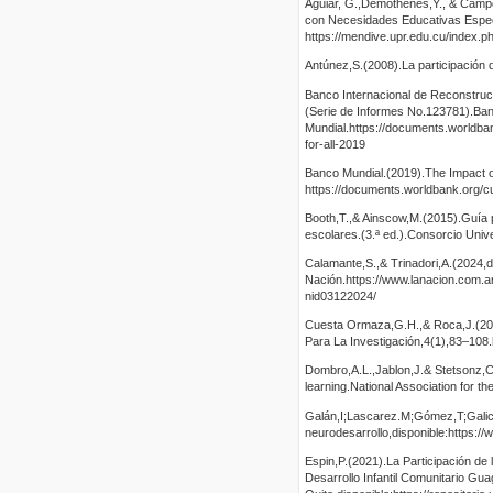
Aguiar, G.,Demothenes,Y., & Campos
con Necesidades Educativas Espec
https://mendive.upr.edu.cu/index.
Antúnez,S.(2008).La participación d
Banco Internacional de Reconstrucci
(Serie de Informes No.123781).Ba
Mundial.https://documents.worldba
for-all-2019
Banco Mundial.(2019).The Impact o
https://documents.worldbank.org/
Booth,T.,& Ainscow,M.(2015).Guía pa
escolares.(3.ª ed.).Consorcio Unive
Calamante,S.,& Trinadori,A.(2024,di
Nación.https://www.lanacion.com.ar
nid03122024/
Cuesta Ormaza,G.H.,& Roca,J.(2025)
Para La Investigación,4(1),83–108.
Dombro,A.L.,Jablon,J.& Stetsonz,C.
learning.National Association for t
Galán,I;Lascarez.M;Gómez,T;Galicia
neurodesarrollo,disponible:https:/
Espin,P.(2021).La Participación de 
Desarrollo Infantil Comunitario Guag