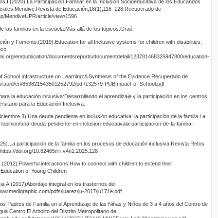
,I.(2020).La Participación Familiar en la Inclusión Socioeducativa de los Educandos
iales.Mendive.Revista de Educación,18(1),116–128.Recuperado de
php/MendiveUPR/article/view/1596
e las familias en la escuela:Más allá de los tópicos.Graó.
ón y Fomento.(2019).Education for all:Inclusive systems for children with disabilities.
nco
nk.org/en/publication/documentsreports/documentdetail/123781468325947800/education-
f School Infrastructure on Learning:A Synthesis of the Evidence.Recuperado de
curated/en/853821543501252792/pdf/132579-PUBImpact-of-School.pdf
ra la educación inclusiva:Desarrollando el aprendizaje y la participación en los centros
rsitario para la Educación Inclusiva.
ciembre 3).Una deuda pendiente en inclusión educativa: la participación de la familia.La
/opinion/una-deuda-pendiente-en-inclusion-educativala-participacion-de-la-familia-
.La participación de la familia en los procesos de educación inclusiva.Revista Retos
https://doi.org/10.62465/rri.v4n1.2025.128
(2012).Powerful interactions:How to connect with children to extend their
heEducation of Young Children
,A.(2017)Abordaje integral en los trastornos del
/www.medigraphic.com/pdfs/juarez/ju-2017/ju171e.pdf
los Padres de Familia en el Aprendizaje de las Niñas y Niños de 3 a 4 años del Centro de
ua Centro El Arbolito del Distrito Metropolitano de