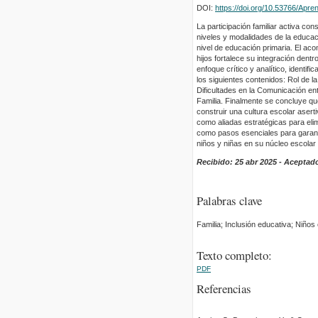
DOI:
https://doi.org/10.53766/Apre
La participación familiar activa co
niveles y modalidades de la educac
nivel de educación primaria. El aco
hijos fortalece su integración den
enfoque crítico y analítico, identifi
los siguientes contenidos: Rol de la
Dificultades en la Comunicación en
Familia. Finalmente se concluye q
construir una cultura escolar asert
como aliadas estratégicas para eli
como pasos esenciales para garantiz
niños y niñas en su núcleo escolar y
Recibido: 25 abr 2025 - Aceptad
Palabras clave
Familia; Inclusión educativa; Niño
Texto completo:
PDF
Referencias