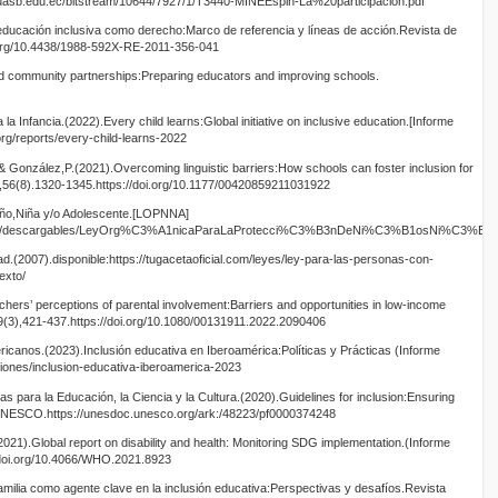
io.uasb.edu.ec/bitstream/10644/7927/1/T3440-MINEEspin-La%20participacion.pdf
educación inclusiva como derecho:Marco de referencia y líneas de acción.Revista de
i.org/10.4438/1988-592X-RE-2011-356-041
nd community partnerships:Preparing educators and improving schools.
a Infancia.(2022).Every child learns:Global initiative on inclusive education.[Informe
rg/reports/every-child-learns-2022
González,P.(2021).Overcoming linguistic barriers:How schools can foster inclusion for
n,56(8).1320-1345.https://doi.org/10.1177/00420859211031922
iño,Niña y/o Adolescente.[LOPNNA]
g.ve/descargables/LeyOrg%C3%A1nicaParaLaProtecci%C3%B3nDeNi%C3%B1osNi%C3%B1as
.(2007).disponible:https://tugacetaoficial.com/leyes/ley-para-las-personas-con-
exto/
chers’ perceptions of parental involvement:Barriers and opportunities in low-income
9(3),421-437.https://doi.org/10.1080/00131911.2022.2090406
canos.(2023).Inclusión educativa en Iberoamérica:Políticas y Prácticas (Informe
caciones/inclusion-educativa-iberoamerica-2023
 para la Educación, la Ciencia y la Cultura.(2020).Guidelines for inclusion:Ensuring
).UNESCO.https://unesdoc.unesco.org/ark:/48223/pf0000374248
021).Global report on disability and health: Monitoring SDG implementation.(Informe
oi.org/10.4066/WHO.2021.8923
ilia como agente clave en la inclusión educativa:Perspectivas y desafíos.Revista