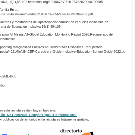
usiva,14(1),85-102.https://doi.org/10.4067/S0718-73782020000100085
amilia En La
ir.unir.net/bitstream/handle/123456789/656/sanchez%20marta.pdf
reras y facilitadores de laparticipación familiar en escuelas inclusivas en
cana de Educación Inclusiva,16(1),89-105.
ation:All Means All–Global Education Monitoring Report 2020.Recuperado de
/thematic/
orting Marginalized Families of Children with Disabilities.Recuperado
i/media/4021/file/UNICEF-Caregivers-Guide-Inclusive-Education-School-Guide-2022.pdf
01502ME4683
ndig
 esta revista se distribuyen bajo una
ón -No Comercial- Compartir Igual 4.0 Internacional.
 publicación de artículos en la revista es totalmente gratuito.