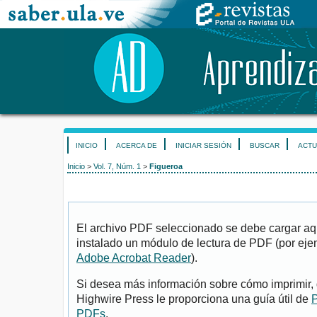
INICIO
ACERCA DE
INICIAR SESIÓN
BUSCAR
ACTU
Inicio
>
Vol. 7, Núm. 1
>
Figueroa
El archivo PDF seleccionado se debe cargar aqu
instalado un módulo de lectura de PDF (por eje
Adobe Acrobat Reader
).
Si desea más información sobre cómo imprimir, 
Highwire Press le proporciona una guía útil de
P
PDFs
.