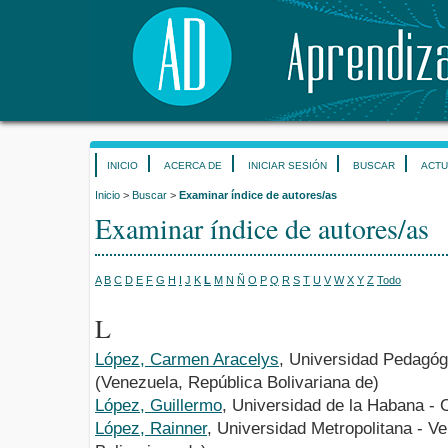
INICIO
ACERCA DE
INICIAR SESIÓN
BUSCAR
ACTU
Inicio
>
Buscar
>
Examinar índice de autores/as
Examinar índice de autores/as
A
B
C
D
E
F
G
H
I
J
K
L
M
N
Ñ
O
P
Q
R
S
T
U
V
W
X
Y
Z
Todo
L
López, Carmen Aracelys
, Universidad Pedagóg
(Venezuela, República Bolivariana de)
López, Guillermo
, Universidad de la Habana -
López, Rainner
, Universidad Metropolitana - V