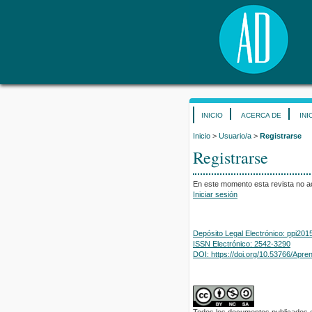
INICIO
ACERCA DE
INI
Inicio
>
Usuario/a
>
Registrarse
Registrarse
En este momento esta revista no ac
Iniciar sesión
Depósito Legal Electrónico: ppi2
ISSN Electrónico: 2542-3290
DOI: https://doi.org/10.53766/Apre