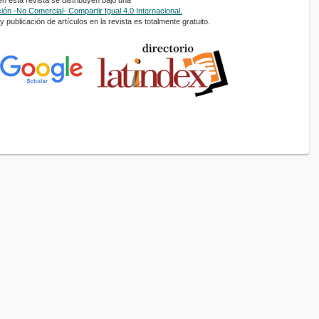
 esta revista se distribuyen bajo una
ón -No Comercial- Compartir Igual 4.0 Internacional.
 publicación de artículos en la revista es totalmente gratuito.