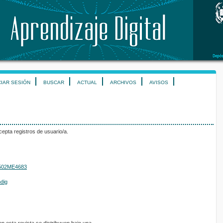
CIAR SESIÓN
BUSCAR
ACTUAL
ARCHIVOS
AVISOS
epta registros de usuario/a.
01502ME4683
ndig