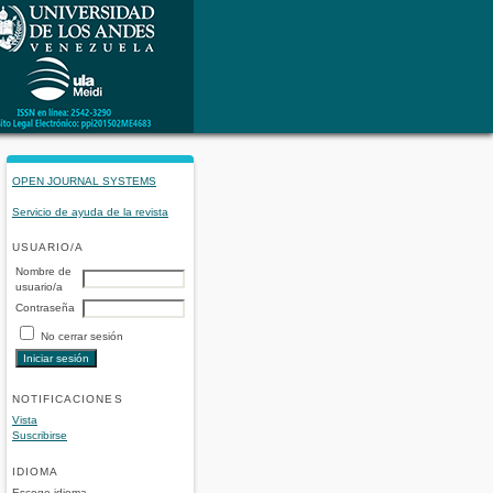
OPEN JOURNAL SYSTEMS
Servicio de ayuda de la revista
USUARIO/A
Nombre de
usuario/a
Contraseña
No cerrar sesión
NOTIFICACIONES
Vista
Suscribirse
IDIOMA
Escoge idioma