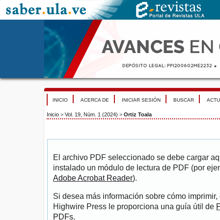
INICIO
ACERCA DE
INICIAR SESIÓN
BUSCAR
ACTU
Inicio
>
Vol. 19, Núm. 1 (2024)
>
Ortiz Toala
El archivo PDF seleccionado se debe cargar aqu
instalado un módulo de lectura de PDF (por eje
Adobe Acrobat Reader
).
Si desea más información sobre cómo imprimir, 
Highwire Press le proporciona una guía útil de
P
PDFs
.