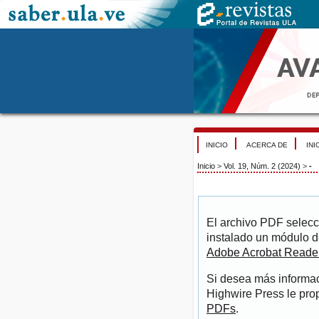
INICIO
ACERCA DE
INI
Inicio
>
Vol. 19, Núm. 2 (2024)
>
-
El archivo PDF selecc
instalado un módulo d
Adobe Acrobat Reade
Si desea más informac
Highwire Press le pro
PDFs
.