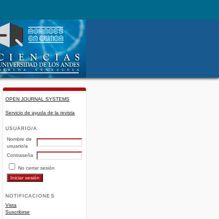
OPEN JOURNAL SYSTEMS
Servicio de ayuda de la revista
USUARIO/A
Nombre de
usuario/a
Contraseña
No cerrar sesión
NOTIFICACIONES
Vista
Suscribirse