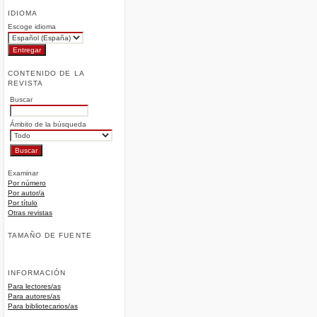
IDIOMA
Escoge idioma
CONTENIDO DE LA
REVISTA
Buscar
Ámbito de la búsqueda
Examinar
Por número
Por autor/a
Por título
Otras revistas
TAMAÑO DE FUENTE
INFORMACIÓN
Para lectores/as
Para autores/as
Para bibliotecarios/as