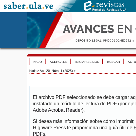
INICIO
ACERCA DE
INICIAR SESIÓN
BUSCAR
ACTU
Inicio
>
Vol. 20, Núm. 1 (2025)
>
-
El archivo PDF seleccionado se debe cargar aqu
instalado un módulo de lectura de PDF (por eje
Adobe Acrobat Reader
).
Si desea más información sobre cómo imprimir, 
Highwire Press le proporciona una guía útil de
P
PDFs
.