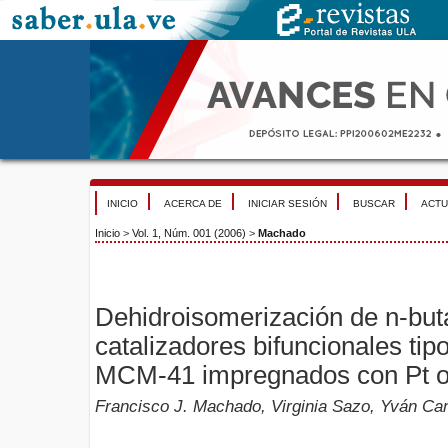
INICIO
ACERCA DE
INICIAR SESIÓN
BUSCAR
ACTU
Inicio
>
Vol. 1, Núm. 001 (2006)
>
Machado
Dehidroisomerización de n-but
catalizadores bifuncionales ti
MCM-41 impregnados con Pt o
Francisco J. Machado, Virginia Sazo, Yván Cam