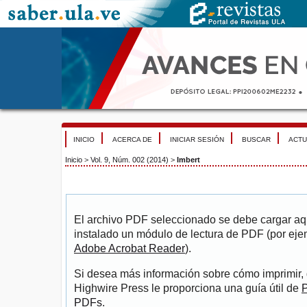
INICIO
ACERCA DE
INICIAR SESIÓN
BUSCAR
ACTU
Inicio
>
Vol. 9, Núm. 002 (2014)
>
Imbert
El archivo PDF seleccionado se debe cargar aqu
instalado un módulo de lectura de PDF (por eje
Adobe Acrobat Reader
).
Si desea más información sobre cómo imprimir, 
Highwire Press le proporciona una guía útil de
P
PDFs
.