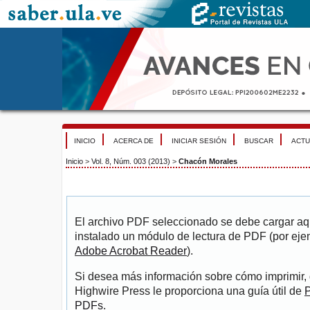
INICIO
ACERCA DE
INICIAR SESIÓN
BUSCAR
ACTU
Inicio
>
Vol. 8, Núm. 003 (2013)
>
Chacón Morales
El archivo PDF seleccionado se debe cargar aqu
instalado un módulo de lectura de PDF (por eje
Adobe Acrobat Reader
).
Si desea más información sobre cómo imprimir, 
Highwire Press le proporciona una guía útil de
P
PDFs
.