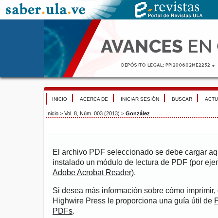
INICIO
ACERCA DE
INICIAR SESIÓN
BUSCAR
ACTU
Inicio
>
Vol. 8, Núm. 003 (2013)
>
González
El archivo PDF seleccionado se debe cargar aqu
instalado un módulo de lectura de PDF (por eje
Adobe Acrobat Reader
).
Si desea más información sobre cómo imprimir, 
Highwire Press le proporciona una guía útil de
P
PDFs
.