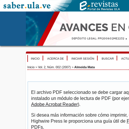
INICIO
ACERCA DE
INICIAR SESIÓN
BUSCAR
ACTU
Inicio
>
Vol. 2, Núm. 002 (2007)
>
Almeida Mata
El archivo PDF seleccionado se debe cargar aqu
instalado un módulo de lectura de PDF (por eje
Adobe Acrobat Reader
).
Si desea más información sobre cómo imprimir, 
Highwire Press le proporciona una guía útil de
P
PDFs
.