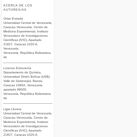
ACERCA DE LOS
AUTORES/AS
Omar Estrada
Universidad Central de Venezuela,
Caracas–Venezuela, Centro de
Medicina Experimental, Instituto
Venezolano de Investigaciones
Científicas (IVIC), Apartado
21827, Caracas 1020-A,
Venezuela.
Venezuela, República Bolivariana
de
Lorenzo Echeverría
Departamento de Química,
Universidad Simón Bolívar (USB).
Valle de Sartenejas, Baruta,
Caracas 1080A, Venezuela,
apartado 89000.
Venezuela, República Bolivariana
de
Ligia Llovera
Universidad Central de Venezuela,
Caracas–Venezuela, Centro de
Medicina Experimental, Instituto
Venezolano de Investigaciones
Científicas (IVIC), Apartado
21827, Caracas 1020-A,