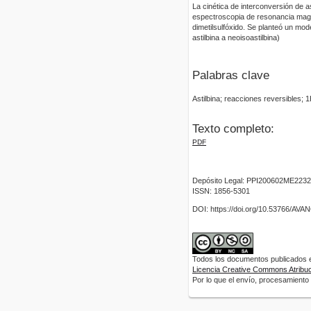
La cinética de interconversión de 
espectroscopia de resonancia magn
dimetilsulfóxido. Se planteó un mod
astilbina a neoisoastilbina)
Palabras clave
Astilbina; reacciones reversibles; 
Texto completo:
PDF
Depósito Legal: PPI200602ME2232
ISSN: 1856-5301
DOI: https://doi.org/10.53766/AV
Todos los documentos publicados en
Licencia Creative Commons Atribuci
Por lo que el envío, procesamiento y