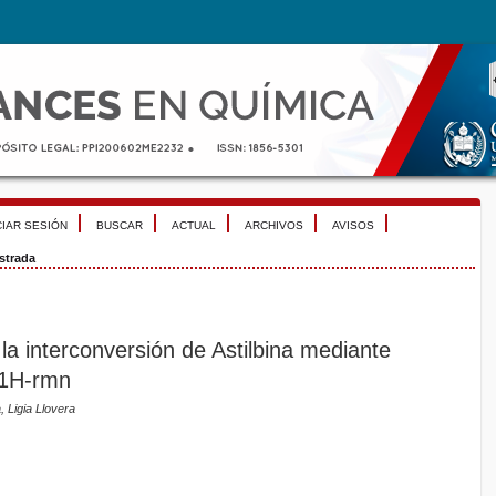
CIAR SESIÓN
BUSCAR
ACTUAL
ARCHIVOS
AVISOS
strada
 la interconversión de Astilbina mediante
 1H-rmn
 Ligia Llovera