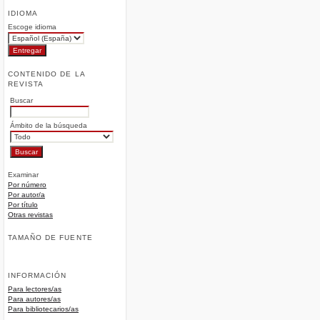
IDIOMA
Escoge idioma
CONTENIDO DE LA
REVISTA
Buscar
Ámbito de la búsqueda
Examinar
Por número
Por autor/a
Por título
Otras revistas
TAMAÑO DE FUENTE
INFORMACIÓN
Para lectores/as
Para autores/as
Para bibliotecarios/as