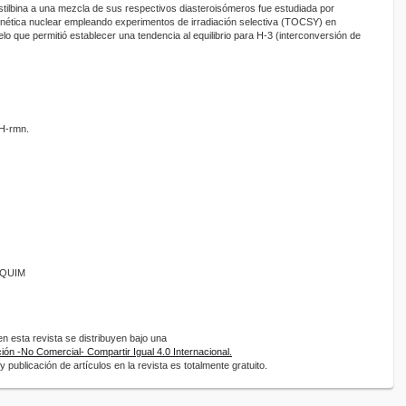
astilbina a una mezcla de sus respectivos diasteroisómeros fue estudiada por
ética nuclear empleando experimentos de irradiación selectiva (TOCSY) en
elo que permitió establecer una tendencia al equilibrio para H-3 (interconversión de
1H-rmn.
ANQUIM
 esta revista se distribuyen bajo una
ón -No Comercial- Compartir Igual 4.0 Internacional.
 publicación de artículos en la revista es totalmente gratuito.