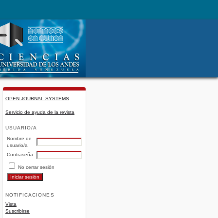
OPEN JOURNAL SYSTEMS
Servicio de ayuda de la revista
USUARIO/A
Nombre de
usuario/a
Contraseña
No cerrar sesión
NOTIFICACIONES
Vista
Suscribirse