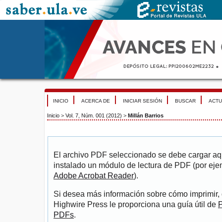
INICIO
ACERCA DE
INICIAR SESIÓN
BUSCAR
ACTU
Inicio
>
Vol. 7, Núm. 001 (2012)
>
Millán Barrios
El archivo PDF seleccionado se debe cargar aqu
instalado un módulo de lectura de PDF (por eje
Adobe Acrobat Reader
).
Si desea más información sobre cómo imprimir, 
Highwire Press le proporciona una guía útil de
P
PDFs
.