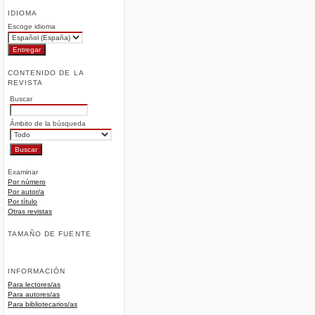
IDIOMA
Escoge idioma
CONTENIDO DE LA
REVISTA
Buscar
Ámbito de la búsqueda
Examinar
Por número
Por autor/a
Por título
Otras revistas
TAMAÑO DE FUENTE
INFORMACIÓN
Para lectores/as
Para autores/as
Para bibliotecarios/as