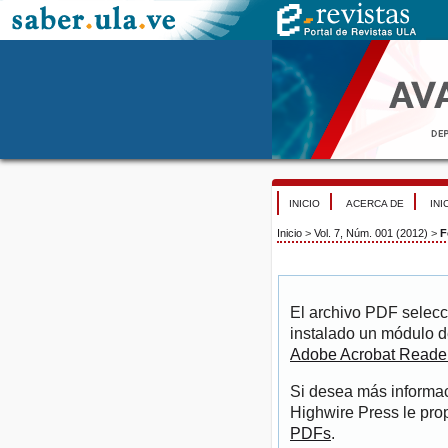
INICIO
ACERCA DE
INI
Inicio
>
Vol. 7, Núm. 001 (2012)
>
F
El archivo PDF selecc
instalado un módulo d
Adobe Acrobat Reade
Si desea más informac
Highwire Press le pro
PDFs
.