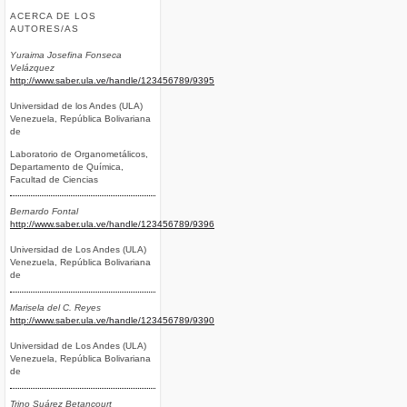
ACERCA DE LOS
AUTORES/AS
Yuraima Josefina Fonseca
Velázquez
http://www.saber.ula.ve/handle/123456789/9395
Universidad de los Andes (ULA)
Venezuela, República Bolivariana
de
Laboratorio de Organometálicos,
Departamento de Química,
Facultad de Ciencias
Bernardo Fontal
http://www.saber.ula.ve/handle/123456789/9396
Universidad de Los Andes (ULA)
Venezuela, República Bolivariana
de
Marisela del C. Reyes
http://www.saber.ula.ve/handle/123456789/9390
Universidad de Los Andes (ULA)
Venezuela, República Bolivariana
de
Trino Suárez Betancourt