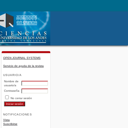
OPEN JOURNAL SYSTEMS
Servicio de ayuda de la revista
USUARIO/A
Nombre de
usuario/a
Contraseña
No cerrar sesión
NOTIFICACIONES
Vista
Suscribirse