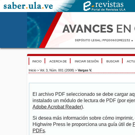
INICIO
ACERCA DE
INICIAR SESIÓN
BUSCAR
ACTU
Inicio
>
Vol. 3, Núm. 001 (2008)
>
Vargas V.
El archivo PDF seleccionado se debe cargar aqu
instalado un módulo de lectura de PDF (por eje
Adobe Acrobat Reader
).
Si desea más información sobre cómo imprimir, 
Highwire Press le proporciona una guía útil de
P
PDFs
.