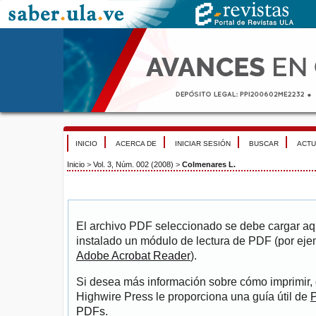
INICIO
ACERCA DE
INICIAR SESIÓN
BUSCAR
ACTU
Inicio
>
Vol. 3, Núm. 002 (2008)
>
Colmenares L.
El archivo PDF seleccionado se debe cargar aqu
instalado un módulo de lectura de PDF (por eje
Adobe Acrobat Reader
).
Si desea más información sobre cómo imprimir, 
Highwire Press le proporciona una guía útil de
P
PDFs
.