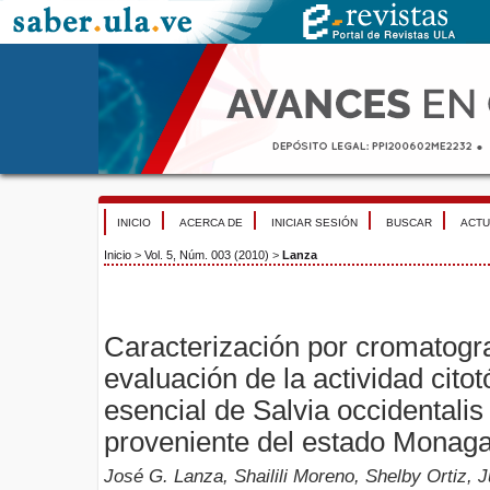
INICIO
ACERCA DE
INICIAR SESIÓN
BUSCAR
ACTU
Inicio
>
Vol. 5, Núm. 003 (2010)
>
Lanza
Caracterización por cromatogr
evaluación de la actividad citot
esencial de Salvia occidentali
proveniente del estado Monaga
José G. Lanza, Shailili Moreno, Shelby Ortiz, 