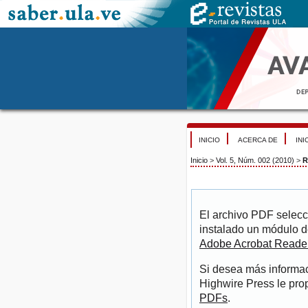
INICIO
ACERCA DE
INI
Inicio
>
Vol. 5, Núm. 002 (2010)
>
R
El archivo PDF selecc
instalado un módulo d
Adobe Acrobat Reade
Si desea más informac
Highwire Press le pro
PDFs
.