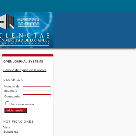
OPEN JOURNAL SYSTEMS
Servicio de ayuda de la revista
USUARIO/A
Nombre de
usuario/a
Contraseña
No cerrar sesión
NOTIFICACIONES
Vista
Suscribirse