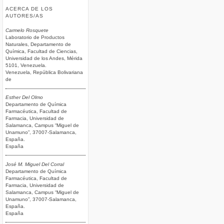
ACERCA DE LOS
AUTORES/AS
Carmelo Rosquete
Laboratorio de Productos
Naturales, Departamento de
Química, Facultad de Ciencias,
Universidad de los Andes, Mérida
5101, Venezuela.
Venezuela, República Bolivariana
de
Esther Del Olmo
Departamento de Química
Farmacéutica, Facultad de
Farmacia, Universidad de
Salamanca, Campus “Miguel de
Unamuno”, 37007-Salamanca,
España.
España
José M. Miguel Del Corral
Departamento de Química
Farmacéutica, Facultad de
Farmacia, Universidad de
Salamanca, Campus “Miguel de
Unamuno”, 37007-Salamanca,
España.
España