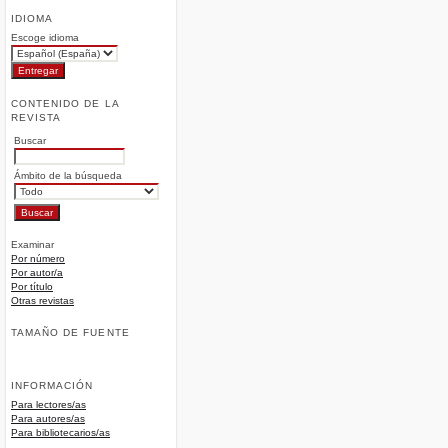
IDIOMA
Escoge idioma
CONTENIDO DE LA
REVISTA
Buscar
Ámbito de la búsqueda
Examinar
Por número
Por autor/a
Por título
Otras revistas
TAMAÑO DE FUENTE
INFORMACIÓN
Para lectores/as
Para autores/as
Para bibliotecarios/as