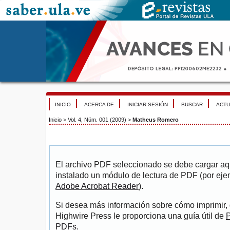
INICIO
ACERCA DE
INICIAR SESIÓN
BUSCAR
ACTU
Inicio
>
Vol. 4, Núm. 001 (2009)
>
Matheus Romero
El archivo PDF seleccionado se debe cargar aqu
instalado un módulo de lectura de PDF (por eje
Adobe Acrobat Reader
).
Si desea más información sobre cómo imprimir, 
Highwire Press le proporciona una guía útil de
P
PDFs
.