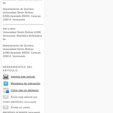
de
Departamento de Química.
Universidad Simón Bolívar
(USB).Apartado 89000. Caracas
1080 A. Venezuela.
Vito Lubes
Universidad Simón Bolívar (USB)
Venezuela, República Bolivariana
de
Departamento de Química.
Universidad Simón Bolívar
(USB).Apartado 89000. Caracas
1080 A. Venezuela.
HERRAMIENTAS DEL
ARTÍCULO
Imprima este artículo
Metadatos de indexación
Cómo citar un elemento
Envíe este artículo por
correo electrónico
(Inicie sesión)
Enviar un correo
electrónico al autor/a
(Inicie sesión)