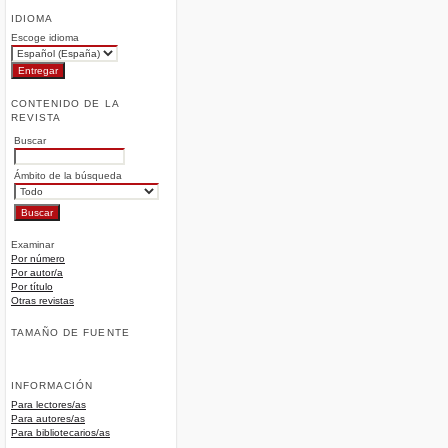
IDIOMA
Escoge idioma
CONTENIDO DE LA
REVISTA
Buscar
Ámbito de la búsqueda
Examinar
Por número
Por autor/a
Por título
Otras revistas
TAMAÑO DE FUENTE
INFORMACIÓN
Para lectores/as
Para autores/as
Para bibliotecarios/as