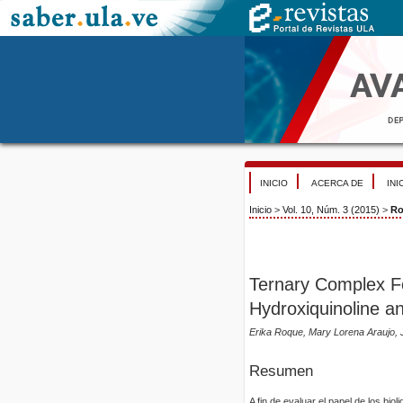
INICIO
ACERCA DE
INI
Inicio
>
Vol. 10, Núm. 3 (2015)
>
Ro
Ternary Complex Fo
Hydroxiquinoline a
Erika Roque, Mary Lorena Araujo, J
Resumen
A fin de evaluar el papel de los bi