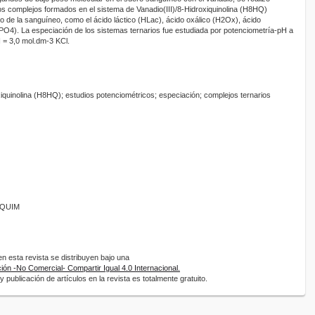
los complejos formados en el sistema de Vanadio(III)/8-Hidroxiquinolina (H8HQ)
de la sanguíneo, como el ácido láctico (HLac), ácido oxálico (H2Ox), ácido
H3PO4). La especiación de los sistemas ternarios fue estudiada por potenciometría-pH a
 = 3,0 mol.dm-3 KCl.
xiquinolina (H8HQ); estudios potenciométricos; especiación; complejos ternarios
ANQUIM
 esta revista se distribuyen bajo una
ón -No Comercial- Compartir Igual 4.0 Internacional.
 publicación de artículos en la revista es totalmente gratuito.