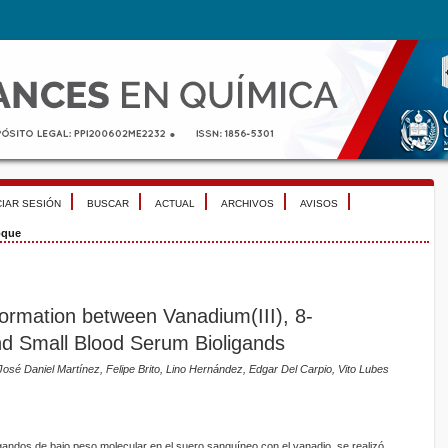
CIAR SESIÓN
BUSCAR
ACTUAL
ARCHIVOS
AVISOS
que
rmation between Vanadium(III), 8-
nd Small Blood Serum Bioligands
osé Daniel Martínez, Felipe Brito, Lino Hernández, Edgar Del Carpio, Vito Lubes
oligandos de bajo peso molecular en el suero sanguíneo con el vanadio, se realizó