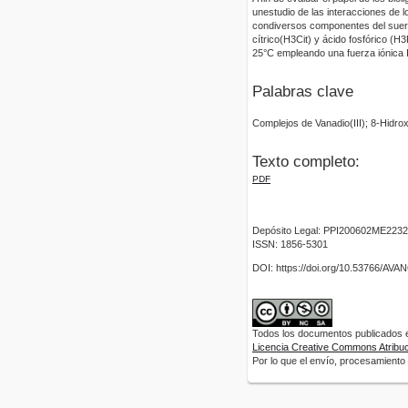
unestudio de las interacciones de 
condiversos componentes del suero 
cítrico(H3Cit) y ácido fosfórico (
25°C empleando una fuerza iónica I
Palabras clave
Complejos de Vanadio(III); 8-Hidro
Texto completo:
PDF
Depósito Legal: PPI200602ME2232
ISSN: 1856-5301
DOI: https://doi.org/10.53766/AV
Todos los documentos publicados en
Licencia Creative Commons Atribuci
Por lo que el envío, procesamiento y