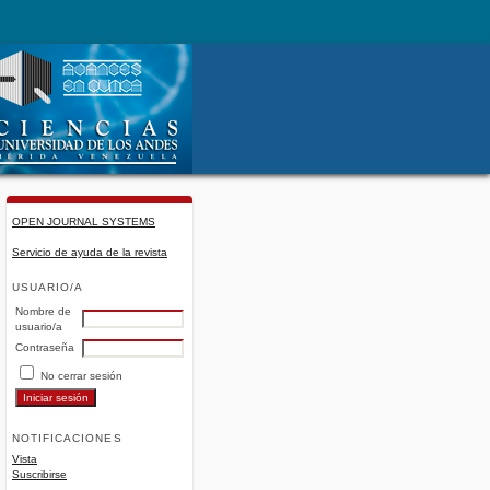
OPEN JOURNAL SYSTEMS
Servicio de ayuda de la revista
USUARIO/A
Nombre de
usuario/a
Contraseña
No cerrar sesión
NOTIFICACIONES
Vista
Suscribirse