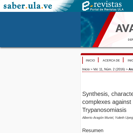
INICIO
ACERCA DE
INI
Inicio
>
Vol. 11, Núm. 2 (2016)
>
Ar
Synthesis, characte
complexes against 
Trypanosomiasis
Alberto Aragón Muriel, Yulieth Upe
Resumen