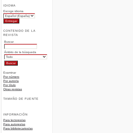
IDIOMA
Escoge idioma
CONTENIDO DE LA
REVISTA
Buscar
Ámbito de la búsqueda
Examinar
Por número
Por autor/a
Por título
Otras revistas
TAMAÑO DE FUENTE
INFORMACIÓN
Para lectores/as
Para autores/as
Para bibliotecarios/as