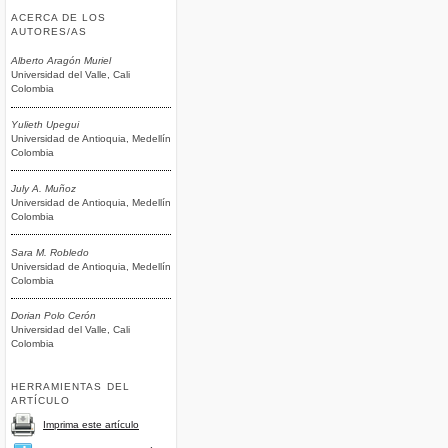
ACERCA DE LOS
AUTORES/AS
Alberto Aragón Muriel
Universidad del Valle, Cali
Colombia
Yulieth Upegui
Universidad de Antioquia, Medellín
Colombia
July A. Muñoz
Universidad de Antioquia, Medellín
Colombia
Sara M. Robledo
Universidad de Antioquia, Medellín
Colombia
Dorian Polo Cerón
Universidad del Valle, Cali
Colombia
HERRAMIENTAS DEL
ARTÍCULO
Imprima este artículo