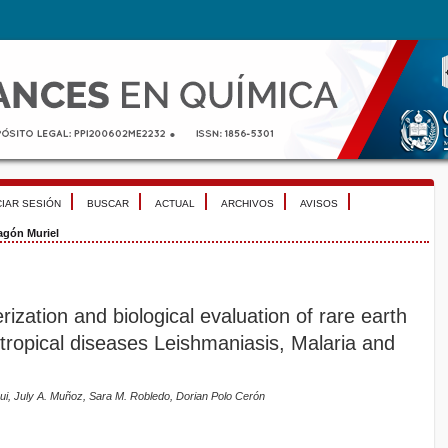
CIAR SESIÓN
BUSCAR
ACTUAL
ARCHIVOS
AVISOS
agón Muriel
rization and biological evaluation of rare earth
tropical diseases Leishmaniasis, Malaria and
gui, July A. Muñoz, Sara M. Robledo, Dorian Polo Cerón