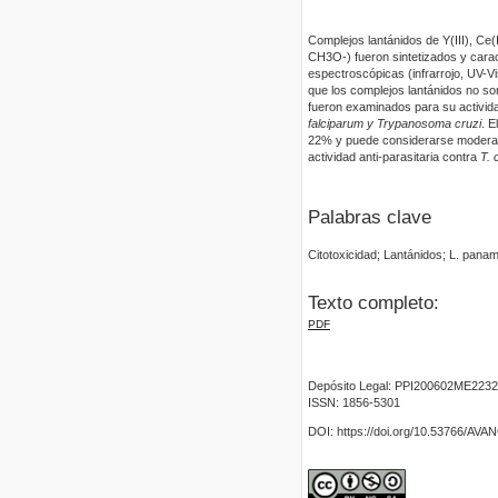
Complejos lantánidos de Y(III), Ce(I
CH3O-) fueron sintetizados y cara
espectroscópicas (infrarrojo, UV-Vi
que los complejos lantánidos no so
fueron examinados para su activi
falciparum y Trypanosoma cruzi
. E
22% y puede considerarse modera
actividad anti-parasitaria contra
T. 
Palabras clave
Citotoxicidad; Lantánidos; L. paname
Texto completo:
PDF
Depósito Legal: PPI200602ME2232
ISSN: 1856-5301
DOI: https://doi.org/10.53766/AV