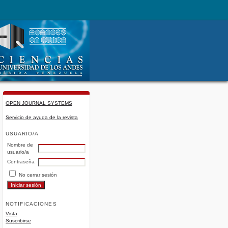
OPEN JOURNAL SYSTEMS
Servicio de ayuda de la revista
USUARIO/A
Nombre de
usuario/a
Contraseña
No cerrar sesión
NOTIFICACIONES
Vista
Suscribirse