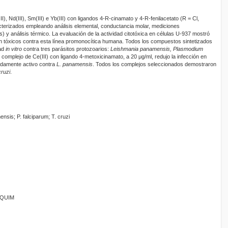
II), Nd(III), Sm(III) e Yb(III) con ligandos 4-R-cinamato y 4-R-fenilacetato (R = Cl,
cterizados empleando análisis elemental, conductancia molar, mediciones
s) y análisis térmico. La evaluación de la actividad citotóxica en células U-937 mostró
n tóxicos contra esta línea promonocítica humana. Todos los compuestos sintetizados
dad
in vitro
contra tres parásitos protozoarios:
Leishmania panamensis, Plasmodium
l complejo de Ce(III) con ligando 4-metoxicinamato, a 20 μg/ml, redujo la infección en
damente activo contra
L. panamensis
. Todos los complejos seleccionados demostraron
cruzi
.
nsis; P. falciparum; T. cruzi
ANQUIM