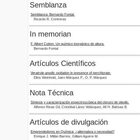
Semblanza
Semblanza: Bernardo Fontal.
Ricardo R. Contreras
In memorian
F. Albert Cotton. Un químico inorgánico de altura.
Bernardo Fontal
Artículos Científicos
Veratrole anodic oxidation in presence of perchlorate.
Elkis Weinhold, Jairo Márquez P., O. P. Márquez
Nota Técnica
Síntesis y caracterización espectroscópica del cloruro de oleoilo.
Alfonso Rivas Gil, Cristóbal Lárez Velásquez, Alí H. Bahsas B.
Artículos de divulgación
Emprendedores en Química, ¿alternativa o necesidad?
Enrique J. Millán Barrios, Gilliam Aguirre M.