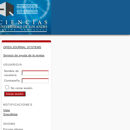
OPEN JOURNAL SYSTEMS
Servicio de ayuda de la revista
USUARIO/A
Nombre de
usuario/a
Contraseña
No cerrar sesión
NOTIFICACIONES
Vista
Suscribirse
IDIOMA
Escoge idioma