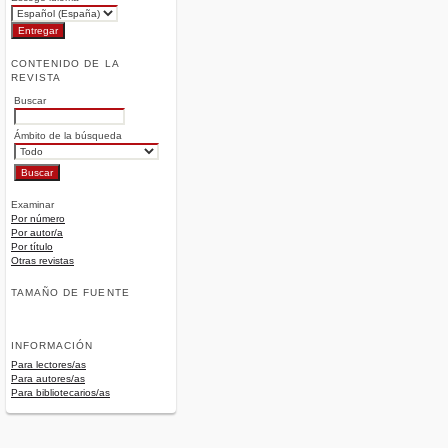
CONTENIDO DE LA
REVISTA
Buscar
Ámbito de la búsqueda
Examinar
Por número
Por autor/a
Por título
Otras revistas
TAMAÑO DE FUENTE
INFORMACIÓN
Para lectores/as
Para autores/as
Para bibliotecarios/as