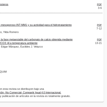
lesteros
PDF
3-6
do mesoporoso INT-MM1 y su actividad para el hidrotratamiento
PDF
7-12
o, Yilda Romero
e la fase metaestable del carbonato de calcio obtenida mediante
PDF
2CO3: Al a temperatura ambiente
13-21
, Edgar Márquez, Euclides J. Velazco
ANQUIM
 esta revista se distribuyen bajo una
ón -No Comercial- Compartir Igual 4.0 Internacional.
 publicación de artículos en la revista es totalmente gratuito.