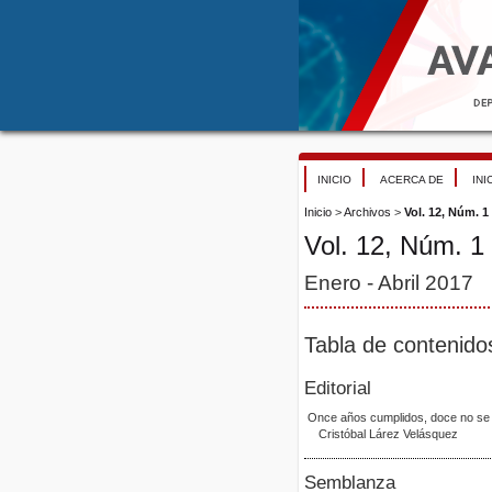
INICIO
ACERCA DE
INI
Inicio
>
Archivos
>
Vol. 12, Núm. 1
Vol. 12, Núm. 1
Enero - Abril 2017
Tabla de contenido
Editorial
Once años cumplidos, doce no se
Cristóbal Lárez Velásquez
Semblanza