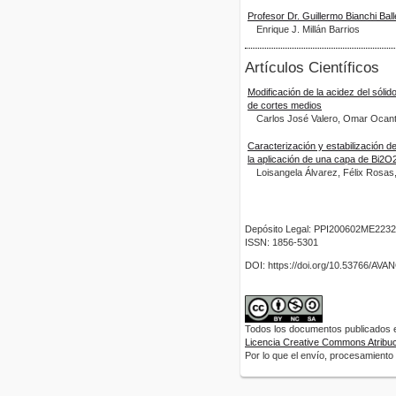
Profesor Dr. Guillermo Bianchi Bal
Enrique J. Millán Barrios
Artículos Científicos
Modificación de la acidez del sóli
de cortes medios
Carlos José Valero, Omar Ocant
Caracterización y estabilización d
la aplicación de una capa de Bi2O
Loisangela Álvarez, Félix Rosas
Depósito Legal: PPI200602ME2232
ISSN: 1856-5301
DOI: https://doi.org/10.53766/AV
Todos los documentos publicados en
Licencia Creative Commons Atribuci
Por lo que el envío, procesamiento y