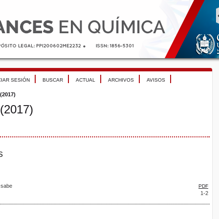
CIAR SESIÓN
BUSCAR
ACTUAL
ARCHIVOS
AVISOS
 (2017)
 (2017)
s
 sabe
PDF
1-2