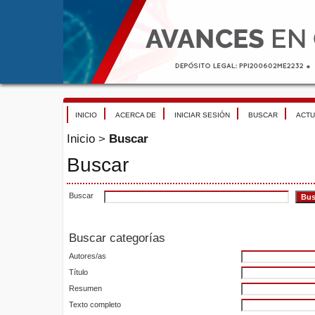
INICIO
ACERCA DE
INICIAR SESIÓN
BUSCAR
ACTU
Inicio
>
Buscar
Buscar
Buscar
Buscar categorías
Autores/as
Título
Resumen
Texto completo