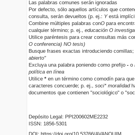
Las palabras comunes serán ignoradas
Por defecto, sólo aquellos artículos que conte
consulta, serán devueltos (p. ej.:
Y
está implíci
Combine múltiples palabras con
O
para encontr
cualquier término; p. ej.,
educación O investiga
Utilice paréntesis para crear consultas más com
O conferencia) NO tesis)
Busque frases exactas introduciendo comillas; 
abierto"
Excluya una palabra poniendo como prefijo
-
o
política en línea
Utilice
*
en un término como comodín para que 
caracteres concuerde; p. ej.,
soci* moralidad
ha
documentos que contienen "sociológico" o "soci
Depósito Legal: PPI200602ME2232
ISSN: 1856-5301
DOI: https://doi.org/10.53766/AVANQUIM