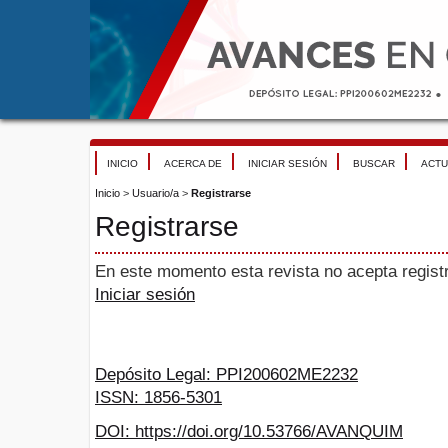
INICIO
ACERCA DE
INICIAR SESIÓN
BUSCAR
ACTU
Inicio
>
Usuario/a
>
Registrarse
Registrarse
En este momento esta revista no acepta registr
Iniciar sesión
Depósito Legal: PPI200602ME2232
ISSN: 1856-5301
DOI: https://doi.org/10.53766/AVANQUIM