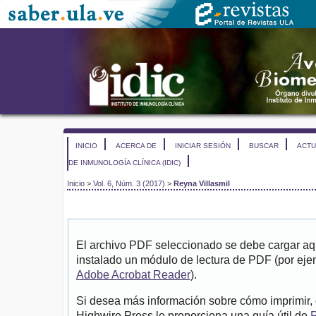
INICIO
ACERCA DE
INICIAR SESIÓN
BUSCAR
ACTU
DE INMUNOLOGÍA CLÍNICA (IDIC)
Inicio
>
Vol. 6, Núm. 3 (2017)
>
Reyna Villasmil
El archivo PDF seleccionado se debe cargar aqu
instalado un módulo de lectura de PDF (por eje
Adobe Acrobat Reader
).
Si desea más información sobre cómo imprimir, 
Highwire Press le proporciona una guía útil de
P