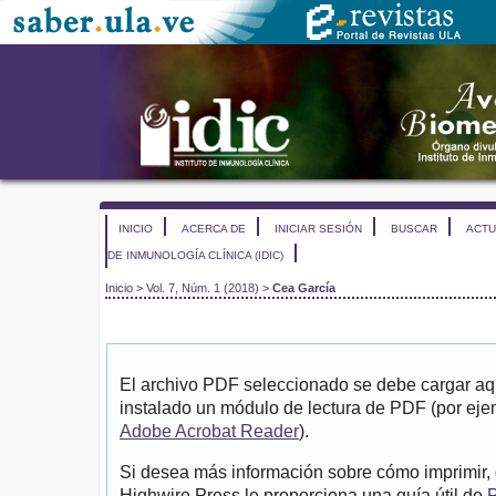
INICIO
ACERCA DE
INICIAR SESIÓN
BUSCAR
ACTU
DE INMUNOLOGÍA CLÍNICA (IDIC)
Inicio
>
Vol. 7, Núm. 1 (2018)
>
Cea García
El archivo PDF seleccionado se debe cargar aqu
instalado un módulo de lectura de PDF (por eje
Adobe Acrobat Reader
).
Si desea más información sobre cómo imprimir, 
Highwire Press le proporciona una guía útil de
P