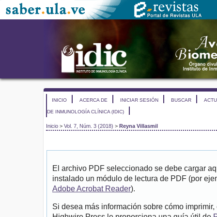
INICIO
ACERCA DE
INICIAR SESIÓN
BUSCAR
ACTU
DE INMUNOLOGÍA CLÍNICA (IDIC)
Inicio
>
Vol. 7, Núm. 3 (2018)
>
Reyna Villasmil
El archivo PDF seleccionado se debe cargar aqu
instalado un módulo de lectura de PDF (por eje
Adobe Acrobat Reader
).
Si desea más información sobre cómo imprimir, 
Highwire Press le proporciona una guía útil de
P