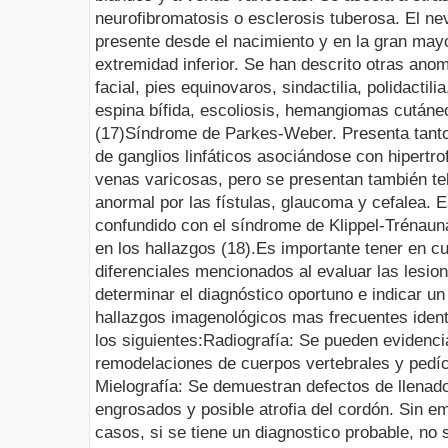
neurofibromatosis
o esclerosis tuberosa. El
ne
presente desde el nacimiento y en la gran mayo
extremidad inferior. Se han descrito otras ano
facial, pies
equinovaros
,
sindactilia
,
polidactilia
espina bífida, escoliosis, hemangiomas cutáneo
(17)
Síndrome de
Parkes
-Weber
.
Presenta tant
de ganglios linfáticos asociándose con hipertro
venas varicosas, pero se presentan también
te
anormal por las fístulas, glaucoma y cefalea.
confundido con el síndrome de
Klippel-Trénaun
en los hallazgos (18).
Es importante tener en cu
diferenciales mencionados al evaluar las lesio
determinar el diagnóstico oportuno e indicar u
hallazgos
imagenológicos
mas
frecuentes ident
los siguientes:
Radiografía
: Se pueden evidencia
remodelaciones de cuerpos vertebrales y pedíc
Mielografía
: Se demuestran defectos de llena
engrosados y posible atrofia del cordón. Sin e
casos, si se tiene un diagnostico probable, no 