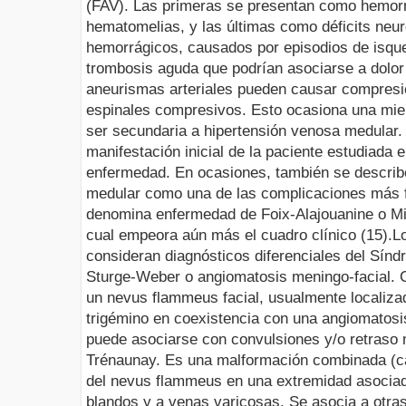
(
FAV
). Las primeras se presentan como hemor
hematomelias, y las últimas como déficits neu
hemorrágicos, causados por episodios de isqu
trombosis aguda que podrían asociarse a dolor
aneurismas arteriales pueden causar compresi
espinales compresivos. Esto ocasiona una
mie
ser secundaria a hipertensión venosa medular
manifestación inicial de la paciente estudiada e
enfermedad. En ocasiones, también se describ
medular como una de las complicaciones más f
denomina enfermedad de
Foix-Alajouanine
o
Mi
cual empeora aún más el cuadro clínico (15).
L
consideran diagnósticos diferenciales del Sín
Sturge
-Weber o
angiomatosis
meningo
-facial
. 
un
nevus
flammeus
facial, usualmente localiza
trigémino en coexistencia con una
angiomatosi
puede asociarse con convulsiones y/o retraso
Trénaunay
.
Es una malformación combinada (cap
del
nevus
flammeus
en una extremidad asociado
blandos y a venas varicosas. Se asocia a otra