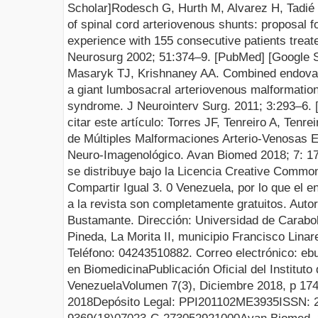
Scholar
]
Rodesch
G, Hurth M, Alvarez H,
Tadié
of spinal cord arteriovenous shunts: proposal f
experience with 155 consecutive patients trea
Neurosurg
2002; 51:374–9. [
PubMed
] [
Google 
Masaryk
TJ
,
Krishnaney
AA. Combined endovasc
a giant lumbosacral arteriovenous malformation
syndrome.
J
Neurointerv
Surg. 2011; 3:293–6.
citar
este
artículo
:
Torres
JF
,
Tenreiro
A
,
Tenrei
de Múltiples Malformaciones
Arterio
-Venosas E
Neuro-Imagenológico
.
Avan
Biomed
201
8
;
7
:
1
se distribuye bajo la Licencia
Creative
Commo
Compartir
Igual 3
.
0 Venezuela
,
por lo que el e
a la revista
son
completamente
gratuitos
.
Autor
Bustamante. Dirección: Universidad de Carabo
Pineda, La Morita II, municipio Francisco Lina
Teléfono: 04243510882. Correo electrónico:
eb
en Biomedicina
Publicación Oficial del Institut
Venezuela
Volumen
7
(
3
),
Diciembre
201
8
, p
17
201
8
Depósito Legal:
PPI201102ME3935
ISSN: 