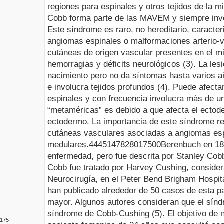
regiones para espinales y otros tejidos de la 
Cobb
forma parte de las MAVEM y siempre invol
Este síndrome es raro, no hereditario, caracter
angiomas espinales o malformaciones
arterio
-
cutáneas de origen vascular presentes en el 
hemorragias y déficits neurológicos (3). La les
nacimiento pero no da síntomas hasta varios 
e involucra tejidos profundos (4). Puede afect
espinales y con frecuencia involucra más de u
“
metaméricas
” es debido a que afecta el ect
ectodermo. La importancia de este síndrome res
cutáneas vasculares asociadas a angiomas es
medulares.
4445
1478280
175
0
0
Berenbuch
en 18
enfermedad, pero fue descrita por Stanley
Cob
Cobb
fue tratado por Harvey Cushing, consider
Neurocirugía, en el Peter Bend
Brigham
Hospita
han publicado alrededor de 50 casos de esta p
mayor. Algunos autores consideran que el sín
síndrome de
Cobb
-Cushing (5).
El objetivo de 
1
75