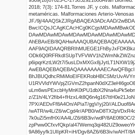
9369(1
8
)0
7
0
23
-C
-27305
29210
0
0
Avan
Biomed
.
201
8
;
7
(
3
):
174
-
81
.
Torres
JF
, y cols
.
Malforma
m
etaméricas
.
Malformaciones
Arterio
-Venosa
JF
.
/9j/4AAQSkZJRgABAQEA3ADcAAD/2wBDAAIBAQIBAQICAgICAgICAwUDAwMDAwYEBAMFBwYHBwcG BwcICQsJCAgKCAcHCg0KCgsMDAwMBwkODw0MDgsMDAz/2wBDAQICAgMDAwYDAwYMCAcIDAwMDAwM DAwMDAwMDAwMDAwMDAwMDAwMDAwMDAwMDAwMDAwMDAwMDAwMDAwMDAwMDAz/wAARCABnASgDASIA AhEBAxEB/8QAHwAAAQUBAQEBAQEAAAAAAAAAAAECAwQFBgcICQoL/8QAtRAAAgEDAwIEAwUFBAQA AAF9AQIDAAQRBRIhMUEGE1FhByJxFDKBkaEII0KxwRVS0fAkM2JyggkKFhcYGRolJicoKSo0NTY3 ODk6Q0RFRkdISUpTVFVWV1hZWmNkZWZnaGlqc3R1dnd4eXqDhIWGh4iJipKTlJWWl5iZmqKjpKWm p6ipqrKztLW2t7i5usLDxMXGx8jJytLT1NXW19jZ2uHi4+Tl5ufo6erx8vP09fb3+Pn6/8QAHwEA AwEBAQEBAQEBAQAAAAAAAAECAwQFBgcICQoL/8QAtREAAgECBAQDBAcFBAQAAQJ3AAECAxEEBSEx BhJBUQdhcRMiMoEIFEKRobHBCSMzUvAVYnLRChYkNOEl8RcYGRomJygpKjU2Nzg5OkNERUZHSElK U1RVVldYWVpjZGVmZ2hpanN0dXZ3eHl6goOEhYaHiImKkpOUlZaXmJmaoqOkpaanqKmqsrO0tba3 uLm6wsPExcbHyMnK0tPU1dbX2Nna4uPk5ebn6Onq8vP09fb3+Pn6/9oADAMBAAIRAxEAPwDx/wDZ z/Z1h/4LY2fib4+fHzxL4t8Q6n4g167ttH0e21JoNP8AD9nGy7IIUwdqrnaAuAQuTuZmavSP+HBf 7PX/AEDvFf8A4On/APiaT/ggV/yj20//ALDuof8Aoa19q1jKTucspO58V/8ADgv9nr/oHeK//B0/ /wATR/w4L/Z6/wCgd4r/APB0/wD8TX2pVDxR4q0zwR4evNX1nULLSdK0+MzXN5dzLDBboOrO7EBR 7k0uZi5mfHX/AA4L/Z6/6B3iv/wdP/8AE0f8OC/2ev8AoHeK/wDwdP8A/E157+1R/wAHDHgn4eX1 zpPww0CfxvfQkp/al47Wemq3qi482UZ9oweoYivjH4jf8F0f2ivHd3I1l4n0nwtbSH/j30nSLfao 9A86yyfk1UlIpKR+iH/Dgv8AZ6/6B3iv/wAHT/8AxNH/AA4L/Z6/6B3iv/wdP/8AE1+W8X/BWX9o qK4Eo+KviEuDnDRwMv8A3yY8V6R8MP8AgvT+0F4Duozq2reH/GNshG6LVNJiiYr6B7YRHPuc/jT5 Zdx8su5+gH/Dgv8AZ6/6B3iv/wAHT/8AxNH/AA4L/Z6/6B3iv/wdP/8AE1z37Jn/AAX1+GnxqvrX R/HlhP8ADjWZyEW6nmFzpMrHjmYBWiyf+ei7R3evu/T9Rt9XsIbq0nhurW5QSxTROHjlQjIZWHBB HII4NS3JbkttHxj/AMOC/wBnr/oHeK//AAdP/wDE0f8ADgv9nr/oHeK//B0//wATX2pRS5mLmZ8V /wDDgv8AZ6/6B3iv/wAHT/8AxNH/AA4L/Z6/6B3iv/wdP/8AE19qV5v+1F+1h4I/Y++Gk3inxvqq 2FmCY7W2jAku9RlxkRQx5Bdj68Ko5Ygc0KTDmZ85/wDDgv8AZ6/6B3iv/wAHT/8AxNH/AA4L/Z5/ 6B3iv/wdP/8AE18b/Fv/AILG/tBftqfEdfB/wS8Paxoiai5istN8Pae2qa7er6s6ozKe/wC6Vdvd iOa7Pwn/AMG+v/BQv9o20TWNf07W9NN1+8VvFHjeNbg59YhNJIh9mVSPSrUX1ZajI+lf+HBf7PX/ AEDvFf8A4On/APiaP+HBf7PX/QO8V/8Ag6f/AOJr5k8Zf8EI/wDgol+ypaSaxoOleK9ShtMu7eEv GKXUpx6W6zLLJ9FjbPpXP/AL/guD8ZP2YPHr+Efjj4e1DX4dOlFvfw39h/ZfiDTMdQylUDkDnbKo Y/3xQ4y7g4yR9d/8OC/2ev8AoHeK/wDwdP8A/E0f8OC/2ev+gd4r/wDB0/8A8TX09+z9+0R4Q/ag +Gtn4s8Faxb6xo958pK/LLbSADdFKh+aORcjKn1BGQQT21RzMjmZ8V/8OC/2ev8AoHeK/wDwdP8A /E0f8OC/2ev+gd4r/wDB0/8A8TX2pXBftHftMeDf2UfhndeLPG+rxaVpdudkSffuL2XBKwwxjl3O Og4AySQASDmYczPmj/hwX+zz/wBA7xX/AODp/wD4mj/hwX+zz/0DvFf/AIOn/wDia+Pfjd/wWo+O X7XXxDTwf8EPD2q6FHqUhgsLLR9POqa/qP8A3yr7CRztiXK8/O3Wuq8I/wDBAb/goZ+0/ZprHiDS /EOmpdjereLPGccU5B9YfOeVP91kUj0q1F9y1GXc+mP+HBf7PX/QO8V/+Dp//iaP+HBf7PP/AEDv Ff8A4On/APia+afFf/BAH/goZ+zJZvq/h7Tdf1FLQb2bwp41jknAHpD5ySP9FVj7VyXwZ/4LQ/Hj 9j34iP4P+N/h3VdcTTpBDfWOt6e2la/p49csi7iOuJUJb++vWhxl3BxkfYf/AA4L/Z6/6B3iv/wd P/8AE0f8OC/2ev8AoHeK/wDwdP8A/E19J/s0/tReCv2tvhpb+KvBGrx6np8p8ueJhsubCXGTDNH1 Rx+RHIJBBPoNQ5MjmZ8V/wDDgv8AZ6/6B3iv/wAHT/8AxNH/AA4L/Z6/6B3iv/wdP/8AE19qVxvx 6+P/AIS/Zn+Gt94t8aaxb6NotiMGSTmSdznbFEg+aSRsHCqCeCeACQczDmZ8u/8ADgv9nr/oHeK/ /B0//wATR/w4L/Z6/wCgd4r/APB0/wD8TXyL+0J/wXF+MH7TPjxPCXwO0DUNAg1GY21hHZWH9p+I NTJ6BUVXVCR/DGrMP75re8G/8EIP+CiH7V9mms69pPivTYLwb1bxd4wS1mwfW3aZpY/o0a49KtRl 1ZajI+nP+HBf7PP/AEDvFf8A4On/APiaP+HBf7PP/QO8V/8Ag6f/AOJr5s8T/wDBvT/wUJ/Z1s21 bw7p+raibUbz/wAIv43j88AekZmjdz7KCT6VxHwu/wCCwP7RP7EHxJbwf8a/D2s6yNPYJeaX4l09 9M1u0T+8sjIrNnqDKr7uzAc0OMu4OMkfZX/Dgv8AZ6/6B3iv/wAHT/8AxNH/AA4L/Z6/6B3iv/wd P/8AE19DfsqfteeBv2yvhtH4m8EaoLuFCI7yymAjvNNlIz5c0eTtPXBBKtjKkivTqhyZHMz84/2j P2dYf+CJ1n4Z+PfwD8S+LfD2p+H9etLbWNHudSaew8QWcjNvgmTA3Kdu0hsgBsjayq1Fej/8F9f+ Ue2of9h3T/8A0NqK0g9DWDdg/wCCBX/KPbT/APsO6h/6GtfatfFX/BAr/lHtp/8A2HdQ/wDQ1r7V rOW5lLc5T42/Gvw3+zv8L9X8YeLdRi0vQ9FhMs8rcs56LGi9WdmwqqOSSK/Bz9v3/gpF43/b98ff ZCbzSvBkFxt0jw5bOWDHOEkm2/66c5+i5woGSW9H/wCC2n7eNx+0t8f7jwNoV6zeB/AVy9sqxv8A u9R1BcpNOccMEO6NOvAdh9+v1Q/4Nhv+CDum/C7wNoX7SXxe0WO88Ya5Et94K0a9iDJodqwzHqEi Hrcyrho8/wCqQq332/d6Qj1NIQ6nzT/wSx/4NHfGv7ROg6b41/aD1bU/hn4ZvVWe28M2UaHxBeRn kGdnBSzBGPlZXk6hljNfsp+zx/wQh/ZK/Zm0y3g0H4IeCtVuoFGb/wAR2g127kb+/vu/MCk/7AUe gAr65oqzZI8zn/Yr+DlzYm1l+E3wzktiu0xN4XsTGR6bfKxivnr9pf8A4N7f2Rf2oNKuItS+Dnhz wtqEyny9S8JJ/YVxAx/jC2+2Fz/10jce1faNFANH8vn/AAVg/wCDVj4mfsU6Fqnjn4R6he/Fn4e2 CtcXdmLYJ4g0aEDJd4k+W5jUcmSIKw5JiCgtXy7/AME0v+Cr/if9inxJaeHtfmvPEPwzupdtxp7u Xm0jceZrUnpjktF91ucbWO6v7JTzweh