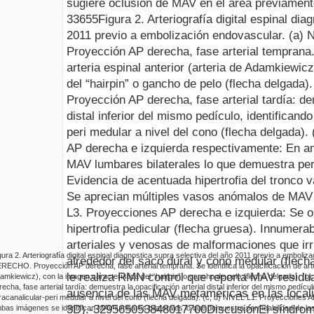
sugiere oclusión de MAV en el área previamen
33655
Figura
2
.
Arteriografía digital espinal dia
2011 previo a
embolización
endovascular
.
(a)
N
Proyección AP derecha, fase arterial temprana.
arteria espinal anterior (arteria de
Adamkiewicz
del “
hairpin
” o gancho de pelo (flecha delgada)
Proyección AP derecha, fase arterial tardía: d
distal inferior del mismo pedículo, identifican
peri medular a nivel del cono (flecha delgada).
AP derecha e izquierda
respectivamente
: En a
MAV lumbares bilaterales lo que demuestra per
Evidencia de acentuada hipertrofia del tronco v
Se aprecian múltiples vasos anómalos de MAV 
L3. Proyecciones AP derecha e izquierda: Se 
hipertrofia pedicular (flecha gruesa). Innumer
arteriales y venosas de malformaciones que irri
gura
2
.
Arteriografía digital espinal diagnostica supra selectiva del año 2011 previo a
emboliza
alrededor del saco
dural
y cono medular (flecha
RECHO. Proyección AP derecha, fase arterial temprana. Se identifica la
opacificación
de arte
le realiza RMN control que reporta MAV residua
amkiewicz
), con la imagen característica del “
hairpin
” o gancho de pelo (flecha delgada).
(b)
recha, fase arterial tardía: demuestra la
opacificación
arterial distal inferior del mismo pedícu
ausencia de las
MAV
metaméricas
en las local
tracanalicular
-peri medular a nivel del cono (flecha delgada).
(c, d)
NIVEL L1. Proyecciones A
3D)
.
-3295650
538480
177
0
0
Discusi
ó
n
El síndro
bas imágenes se identifican MAV lumbares bilaterales lo que demuestra permeabilidad de la