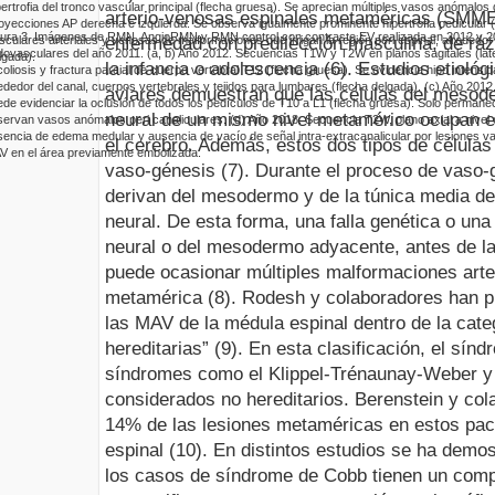
pertrofia del tronco vascular principal (flecha gruesa). Se aprecian múltiples vasos anómalo
arterio
-venosas espinales
metaméricas
(
SMM
oyecciones AP derecha e izquierda: Se observa igualmente prominente hipertrofia pedicular 
gura
3
.
Imágenes de RMN.
AngioRMN
y
RMN
control con contraste EV realizada en 2012 y 2
enfermedad con predilección masculina, de raz
sculares arteriales y venosas de malformaciones que irrigan la región peri espinal, alrededo
dovasculares
del año 2011.
(a, b)
Año
2012. Secuencias T1W y T2W en planos sagitales (lat
lgada).
la infancia o adolescencia (6). Estudios etiol
oliosis y fractura parcial de cuerpo vertebral T12 (flecha gruesa). Se evidencia hipo intens
ededor del canal, cuerpos vertebrales y tejidos para lumbares (flecha delgada).
(c) Año
2012
aviares demuestran que las células del mesode
de evidenciar la oclusión de todos los pedículos de T10 a L1 (flecha gruesa). Solo perman
neural de un mismo nivel
metamérico
ocupan el
servan vasos anómalos peri
canaliculares
.
(d) Año
2018. Secuencia T2W, plano axial a nivel
sencia de edema medular y ausencia de vacío de señal
intra-extracanalicular
por lesiones v
el cerebro. Además, estos dos tipos de células
V en el área previamente
embolizada
.
vaso-génesis (7). Durante el proceso de vaso-g
derivan del mesodermo y de la túnica media der
neural. De esta forma, una falla genética o un
neural o del mesodermo adyacente, antes de la
puede ocasionar múltiples malformaciones
arte
metamérica
(8).
Rodesh
y colaboradores han pr
las MAV de la médula espinal dentro de la cate
hereditarias” (9). En esta clasificación, el sín
síndromes como el
Klippel
-
Trénaunay
-Weber y
considerados no hereditarios.
Berenstein
y col
14% de las lesiones
metaméricas
en estos pac
espinal (10). En distintos estudios se ha demo
los casos de síndrome de
Cobb
tienen un com