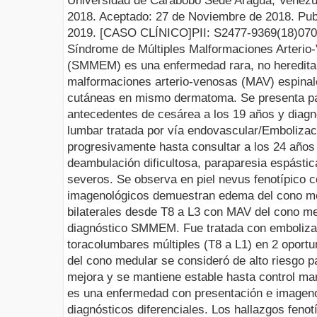
Universidad de Carabobo Sede Aragua, Venezu
201
8
.
Aceptado
:
27
de
Noviembre
de
201
8
.
Pub
201
9
.
[
CASO
CLÍNICO
]
PII
:
S2477
-9369(1
8
)0
7
0
Síndrome de Múltiples Malformaciones
Arterio
(
SMMEM
) es una enfermedad rara, no heredita
malformaciones
arterio
-venosas (
MAV
) espina
cutáneas en mismo
dermatoma
. Se presenta p
antecedentes de cesárea a los 19 años y diag
lumbar tratada por vía
endovascular
/
Embolizac
progresivamente hasta consultar a los 24 años 
deambulación dificultosa,
paraparesia
espástic
severos. Se observa en piel
nevus
fenotípico c
imagenológicos
demuestran edema del cono me
bilaterales desde T8 a L3 con MAV del cono med
diagnóstico SMMEM. Fue tratada con
emboliza
toracolumbares
múltiples (T8 a L1) en 2 oport
del cono medular se consideró de alto riesgo 
mejora y se mantiene estable hasta control m
es una enfermedad con presentación e
imageno
diagnósticos diferenciales. Los hallazgos fenot