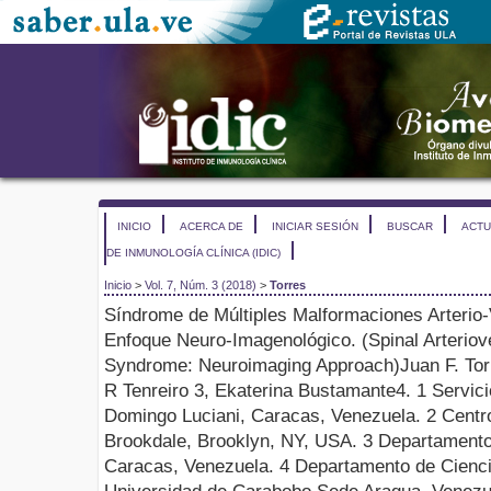
INICIO
ACERCA DE
INICIAR SESIÓN
BUSCAR
ACTU
DE INMUNOLOGÍA CLÍNICA (IDIC)
Inicio
>
Vol. 7, Núm. 3 (2018)
>
Torres
Síndrome de Múltiples Malformaciones
Arterio
Enfoque
Neuro-Imagenológico
.
(
Spinal Arterio
Syndrome: Neuroimaging Approach
)
Juan F. To
R
Tenreiro
3
,
Ekaterina
Bustamante
4
.
1
Servici
Domingo
Luciani
, Caracas, Venezuela
.
2
Centr
Brookdale
, Brooklyn,
NY
, USA
.
3
Departamento d
Caracas, Venezuela
.
4
Departamento de Cienc