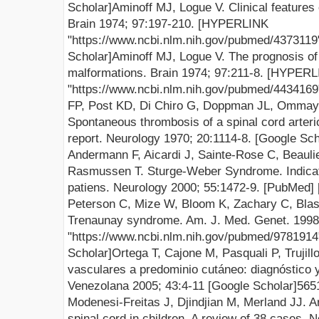
Scholar
]
Aminoff
MJ
, Logue V. Clinical features
Brain
1974; 97:197-210. [
HYPERLINK
"https://www.ncbi.nlm.nih.gov/pubmed/4373119
Scholar
]
Aminoff
MJ
, Logue V. The prognosis of
malformations.
Brain
1974; 97:211-8. [
HYPERL
"https://www.ncbi.nlm.nih.gov/pubmed/4434169
FP, Post
KD
, Di
Chiro
G,
Doppman
JL
, Ommay
Spontaneous thrombosis of a spinal cord arte
report. Neurology 1970; 20:1114-8. [
Google Sch
Andermann
F,
Aicardi
J, Sainte-Rose C, Beaul
Rasmussen T.
Sturge
-Weber Syndrome. Indicati
patiens
. Neurology 2000; 55:1472-9. [
PubMed
] 
Peterson C, Mize W, Bloom K, Zachary C,
Bla
Trenaunay
syndrome.
Am. J. Med.
Genet
. 199
"https://www.ncbi.nlm.nih.gov/pubmed/9781914
Scholar
]
Ortega T,
Cajone
M,
Pasquali
P, Trujill
vasculares a predominio cutáneo: diagnóstico
Venezolana 2005; 43:4-11
[
Google
Scholar
]
565
Modenesi-Freitas J, Djindjian M, Merland JJ.
A
spinal cord in children. A review of 38 cases.
N