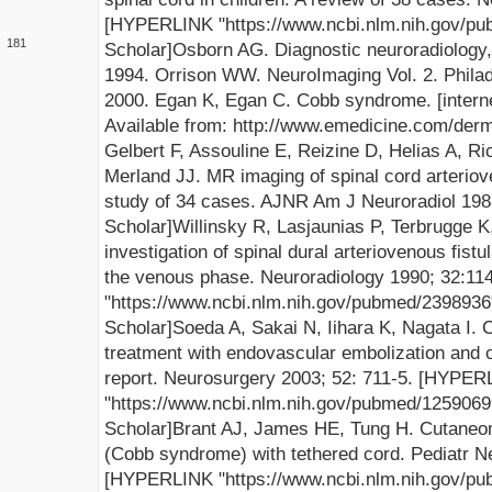
[
HYPERLINK "https://www.ncbi.nlm.nih.gov/p
1
81
Scholar
]
Osborn AG. Diagnostic neuroradiology
1994.
Orrison
WW.
NeuroImaging
Vol. 2. Phil
2000.
Egan K, Egan C. Cobb syndrome. [
intern
Available from:
http://
www.emedicine.com
/
der
Gelbert
F,
Assouline
E,
Reizine
D,
Helias
A, Ri
Merland
JJ
. MR imaging of spinal cord arterio
study of 34 cases.
AJNR
Am J
Neuroradiol
1988
Scholar
]
Willinsky
R,
Lasjaunias
P,
Terbrugge
K,
investigation of spinal
dural
arteriovenous fistul
the venous phase.
Neuroradiology
1990
;
32
:
11
"https://www.ncbi.nlm.nih.gov/pubmed/2398936
Scholar
]
Soeda
A, Sakai N,
Iihara
K, Nagata I. 
treatment with endovascular embolization and c
report. Neurosurgery 2003; 52: 711-5.
[
HYPER
"https://www.ncbi.nlm.nih.gov/pubmed/1259069
Scholar
]
Brant AJ, James HE, Tung H.
Cutaneo
(Cobb syndrome) with tethered cord.
Pediatr
N
[
HYPERLINK "https://www.ncbi.nlm.nih.gov/p