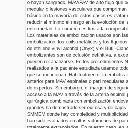
o hayan sangrado, MAV/FAV de alto flujo que o
medular o lesiones vasculares que compriman l
básico en la mayoría de estos casos es evitar
reducir al mínimo el riesgo en la evolución de la
enfermedad. La curación es limitada o imposibl
Los materiales de
embolización
usados son las 
embolización
, los
coils
metálicos y los líquido
de
ethilene
vinyl alcohol (Onyx) y el
Butil-Ciano
embolizantes
son de oclusión definitiva, a exce
pueden recanalizarse. En los procedimientos
N
realizados a la paciente estudiada usamos tod
que se mencionan. Habitualmente, la
emboliza
anterior para MAV espinales o peri medulares
de expertos. Sin embargo, el margen de segur
acceso a la MAV a través de la arteria espinal 
quirúrgica combinada con
embolización
endova
grandes ha demostrado ser exitosa y de bajos r
SMMEM donde hay complejidad y multiplicidad 
han sido evaluados en altos volúmenes de paci
totalmente extrapolados. En nuestro caso, en l