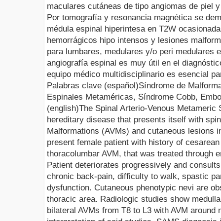
maculares cutáneas de tipo angiomas de piel y
Por tomografía y resonancia magnética se demu
médula espinal
hiperintesa
en
T2W
ocasionada
hemorrágicos hipo intensos y lesiones
malform
para lumbares, medulares y/o peri medulares
angiografía espinal es muy útil en el diagnósti
equipo médico multidisciplinario es esencial pa
Palabras
clave
(español)
Síndrome de Malform
Espinales
Metaméricas
, Síndrome
Cobb
,
Embol
(
english
)
The Spinal
Arterio
-Venous Metameric 
hereditary disease that presents itself with sp
Malformations (AVMs) and cutaneous lesions 
present female patient with history of cesarean
thoracolumbar AVM, that was treated through 
Patient deteriorates progressively and consults
chronic back-pain, difficulty to walk, spastic
pa
dysfunction. Cutaneous phenotypic nevi are obse
thoracic area. Radiologic studies show medull
bilateral AVMs from T8 to L3 with AVM around 