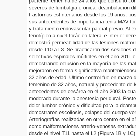
paciente femenina de 24 años que consultó co
severos de lumbalgia crónica, deambulación dif
trastornos
esfinterianos
desde los 19 años, post
sus antecedentes de importancia tenia
MAV
to
y tratamiento
endovascular
parcial previo. Al 
fenotípico a nivel torácico lateral e inferior de
demostró permeabilidad de las lesiones
malfor
desde T10 a L3. Se practicaron dos sesiones 
selectivas espinales múltiples en el año 2011 e
demostrando oclusión en la mayoría de las ma
mejoraron en forma significativa manteniéndose
32 años de edad. Último control fue en marzo 
femenino de 32 años, natural y procedente de 
antecedentes de cesárea en el año 2003 la cua
moderada durante la anestesia
peridural
. Post
dolor lumbar crónico y dificultad para la deam
demostraron escoliosis, colapso del cuerpo ve
Arteriografías realizadas en otro centro en el 
como malformaciones
arterio
-venosas
extradu
desde el nivel T11 hasta el L2 (Figura 1B y 1C)