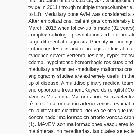
interpretation of said studies,
SAMS
diagnosis 
twice in 2011 through multiple thoracolumbar
s
to L1). Medullary cone AVM was considered a su
After
embolizations
, patient gets considerably 
March, 2018 when follow-up is made (32 years
complex radiologic presentation and interpretat
large differential diagnosis. Phenotypic finding
cutaneous lesions and neurological clinical ma
evidence severe vertebral lesions,
hyperintens
edema,
hypointense
hemorrhagic residues and 
medullary and/or
peri
-medullary malformations
angiography studies are extremely useful in the
up of disease. A multidisciplinary medical team 
and opportune treatment
.
Keywords
(
english
)
Co
Venous Metameric Malformation,
Supraselecti
término “malformación
arterio
-venosa espinal
m
en la literatura científica, deriva de otro que i
denominado “malformación
arterio
-venosa crán
(1). MAVEM son malformaciones vasculares loc
metámeras
, no hereditarias, las cuales se ext