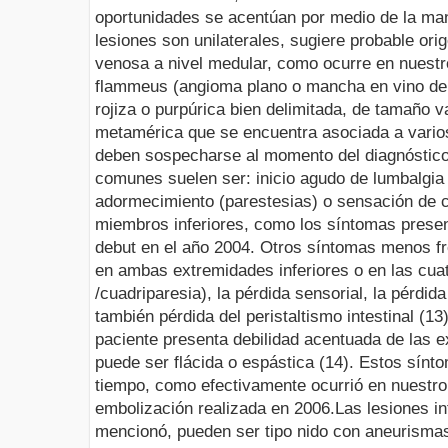
oportunidades se acentúan por medio de la ma
lesiones son unilaterales, sugiere probable or
venosa a nivel medular, como ocurre en nuest
flammeus
(angioma plano o mancha en vino de
rojiza o
purpúrica
bien delimitada, de tamaño var
metamérica
que se encuentra asociada a vario
deben sospecharse al momento del diagnóstico
comunes suelen ser: inicio agudo de lumbalgia
adormecimiento (parestesias) o sensación de 
miembros inferiores, como los síntomas presen
debut en el año 2004. Otros síntomas menos f
en ambas extremidades inferiores o en las cua
/
cuadriparesia
), la pérdida sensorial, la pérdida
también pérdida del peristaltismo intestinal (1
paciente presenta debilidad acentuada de las ex
puede ser flácida o espástica (14). Estos sínt
tiempo, como efectivamente ocurrió en nuestro 
embolización
realizada en 2006.
Las lesiones
i
mencionó, pueden ser tipo nido con aneurismas 