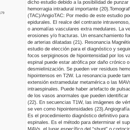
dicho estudio debido a la
posibilidad de punzar
hemorragia
intradural
importante (20).
Tomograf
1
79
(TAC)/
AngioTAC
: Por medio de este estudio po
epidurales. El realce del contraste intravenoso
o anomalías vasculares extra medulares. La v
erosiones y/o fracturas. Un ensanchamiento
fo
de arterias dilatadas (21).
Resonancia Magnéti
estudio de elección para el diagnóstico y seg
focos serpiginosos de
hipointensidad
por los v
espinal puede estar atrófica por daño crónico 
desmielinización
. Se pueden ver residuos hem
hipointensos
en
T2W
. La resonancia puede tam
extensión
extramedular
metamérica
o las
MAV
intraespinales
. Puede haber artefacto de pulsac
de los vasos anormales que pueden identificar
(22). En secuencias T1W, las imágenes de vér
se ven como
hipointensidades
(23).
Angiografía
Es el procedimiento diagnóstico definitivo par
espinales. Es el método para determinar el supl
MAVs
, el lugar específico del “
shunt
” o cortoci