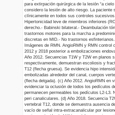
para extirpación quirúrgica de la lesión “a ciel
considero la lesión de alto riesgo. La paciente
clínicamente en todos sus controles sucesivos
Hipertonicidad
leve de miembros inferiores (ROT
derecho.
-
Babinski
bilateral.
-
Deambulación tóni
trastornos motores para la marcha a predomini
discretas en MID.
-
No trastornos
esfinterianos
.
Imágenes de RMN.
AngioRMN
y
RMN
control 
2012 y 2018 posterior a
embolizaciones
endova
Año
2012. Secuencias T1W y T2W en planos sag
respectivamente, demuestran escoliosis y fract
T12 (flecha gruesa). Se evidencia hipo intensi
embolizadas
alrededor del canal, cuerpos verte
(flecha delgada).
(c) Año
2012.
AngioRMN
en vi
evidenciar la oclusión de todos los pedículos d
permanecen permeables los pedículos L2-L3. 
peri
canaliculares
.
(d) Año
2018. Secuencia T2W,
vertebral T12, donde se demuestra ausencia d
vacío de señal
intra-extracanalicular
por lesion