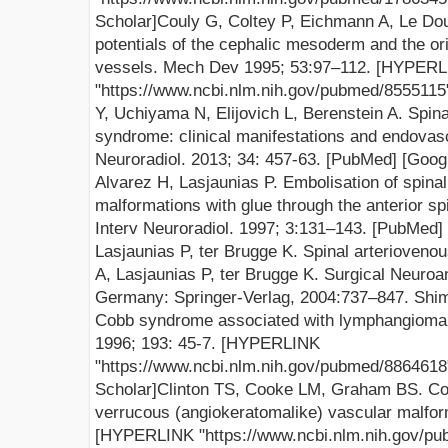
Scholar
]
Couly
G,
Coltey
P, Eichmann A, Le
Dou
potentials of the cephalic mesoderm and the ori
vessels.
Mech
Dev 1995; 53:97–112.
[
HYPERL
"https://www.ncbi.nlm.nih.gov/pubmed/8555115
Y, Uchiyama N,
Elijovich
L,
Berenstein
A. Spina
syndrome: clinical manifestations and endova
Neuroradiol
. 2013; 34: 457-63. [
PubMed
] [
Goog
Alvarez H,
Lasjaunias
P.
Embolisation
of spinal
malformations with glue through the anterior sp
Interv
Neuroradiol
. 1997; 3:131–143. [
PubMed
] 
Lasjaunias P, ter Brugge K. Spinal arterioveno
A,
Lasjaunias
P,
ter
Brugge
K. Surgical
Neuroa
Germany
:
Springer-Verlag
, 2004:737–847.
Shim
Cobb syndrome associated with
lymphangioma
1996; 193: 45-7.
[
HYPERLINK
"https://www.ncbi.nlm.nih.gov/pubmed/8864618
Scholar
]
Clinton TS, Cooke LM, Graham BS. Co
verrucous (
angiokeratomalike
) vascular malfor
[
HYPERLINK "https://www.ncbi.nlm.nih.gov/p