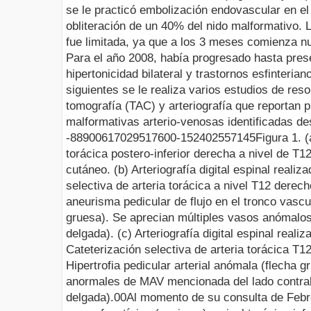
se le practicó
embolización
endovascular
en el
obliteración de un 40% del nido
malformativo
. 
fue limitada, ya que a los 3 meses comienza 
Para el año 2008, había progresado hasta prese
hipertonicidad
bilateral y trastornos
esfinterian
siguientes se le realiza varios estudios de re
tomografía (TAC) y arteriografía que reportan p
malformativas
arterio
-venosas identificadas de
-88900
6170295
176
0
0
-15240
2557145
Figura
1.
(
torácica
postero
-inferior derecha a nivel de T
cutáneo.
(b)
Arteriografía digital espinal
realiza
selectiva de arteria torácica a nivel T12 dere
aneurisma pedicular de flujo en el tronco vascul
gruesa). Se aprecian múltiples vasos anómalos
delgada).
(c)
Arteriografía digital espinal
realiz
Cateterización selectiva de arteria torácica T1
Hipertrofia pedicular arterial anómala (flecha 
anormales de MAV mencionada del lado contrala
delgada).
0
0
Al momento de su consulta de Febr