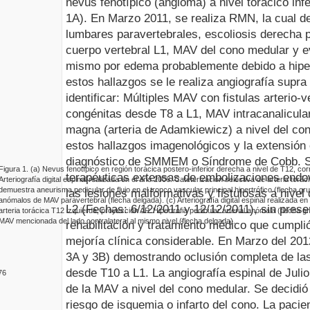
nevus
fenotípico (angioma) a nivel torácico infe
1A). En Marzo 2011, se realiza RMN, la cual d
lumbares paravertebrales, escoliosis derecha p
cuerpo vertebral L1, MAV del cono medular y 
mismo por edema probablemente debido a hiper
estos hallazgos se le realiza angiografía supra 
identificar: Múltiples
MAV
con fistulas
arterio
-v
congénitas desde
T8
a
L1
,
MAV
intracanalicula
magna (arteria de
Adamkiewicz
) a nivel del co
estos hallazgos
imagenológicos
y la extensión
diagnóstico de SMMEM o Síndrome de
Cobb
. 
Figura
1.
(a)
Nevus
fenotípico en región torácica
postero
-inferior derecha a nivel de T12, c
terapéuticas extensas de
embolizaciones
endo
Arteriografía digital espinal
realizada en el año 2006
. Cateterización selectiva de arteria torá
demuestra aneurisma pedicular de flujo en el tronco vascular principal hipertrófico (flecha g
las lesiones
malformativas
y fistulosas a nivel
anómalos de MAV paravertebral (flecha delgada).
(c)
Arteriografía digital espinal
realizada en
L2 (Fechas: 6/12/2011 y 12/12/2011), sin prese
arteria torácica T12 izquierda, proyección AP. Hipertrofia pedicular arterial anómala (flecha
MAV mencionada del lado contralateral al mismo nivel (flecha delgada).
rehabilitación y tratamiento médico que cumpl
mejoría clínica considerable.
En Marzo del 2012
3A y 3B) demostrando oclusión completa de la
desde
T10
a L1. La angiografía espinal de Juli
76
de la MAV a nivel del cono medular. Se decidi
riesgo de isquemia o infarto del cono. La pacien