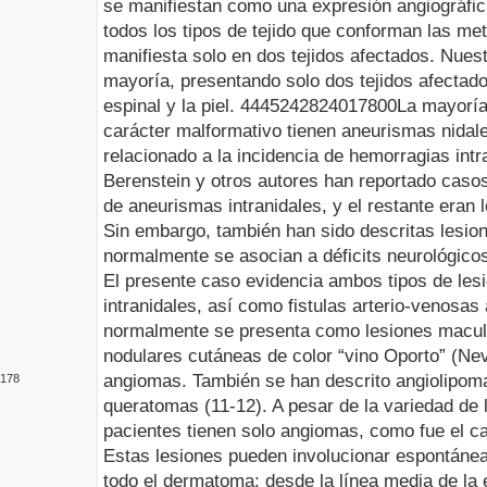
se manifiestan como una expresión
angiográfi
todos los tipos de tejido que conforman las
met
manifiesta solo en dos tejidos afectados. Nues
mayoría, presentando solo dos tejidos afectad
espinal y la piel.
4445
2428240
178
0
0
La mayoría
carácter
malformativo
tienen aneurismas nidale
relacionado a la incidencia de hemorragias
int
Berenstein
y otros autores han reportado caso
de aneurismas
intranidales
, y el restante eran 
Sin embargo, también han sido descritas lesi
normalmente se asocian a déficits neurológico
El presente caso evidencia ambos tipos de les
intranidales
, así como fistulas
arterio
-venosas 
normalmente se presenta como lesiones macu
nodulares cutáneas de color “vino Oporto” (
Ne
angiomas. También se han descrito
angiolipom
1
78
queratomas (11-12). A pesar de la variedad de
pacientes tienen solo angiomas, como fue el ca
Estas lesiones pueden involucionar espontánea
todo el
dermatoma
; desde la línea media de la