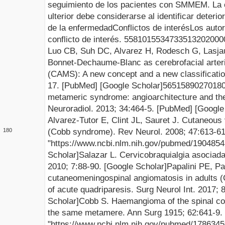
seguimiento de los pacientes con SMMEM. La 
ulterior debe considerarse al identificar deteri
de la enfermedad
Conflictos de interés
Los
autor
conflicto
de interés
.
5581015
5347335
13
2
0
2000
Luo CB, Suh DC, Alvarez H,
Rodesch
G,
Lasja
Bonnet-
Dechaume
-Blanc as
cerebrofacial
arte
(CAMS): A new concept and a new classificati
17. [
PubMed
] [
Google Scholar
]
56515
890270
18
metameric syndrome:
angioarchitecture
and the
Neuroradiol
. 2013; 34:464-5. [
PubMed
] [
Googl
Alvarez
-Tutor E, Clint
JL
,
Sauret
J.
Cutaneous
(
Cobb
syndrome
).
Rev
Neurol
. 2008; 47:613-61
1
80
"https://www.ncbi.nlm.nih.gov/pubmed/190485
Scholar
]
Salazar L.
Cervicobraquialgia
asociada
2010; 7:88-90. [
Google
Scholar
]
Papalini
PE,
Pa
cutaneomeningospinal
angiomatosis
in adults 
of acute
quadriparesis
.
Surg
Neurol
Int. 2017; 
Scholar
]
Cobb S.
Haemangioma
of the spinal c
the same metamere. Ann
Surg
1915; 62:641-9.
"https://www.ncbi.nlm.nih.gov/pubmed/1786345