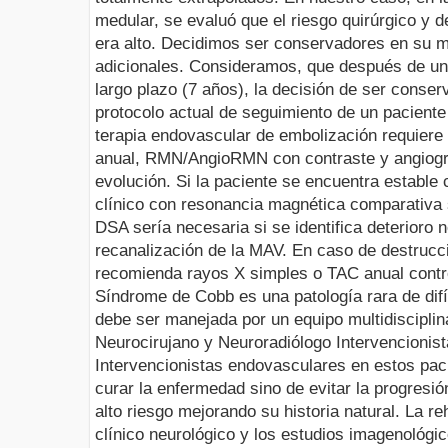
medular, se evaluó que el riesgo quirúrgico y 
era alto. Decidimos ser conservadores en su m
adicionales. Consideramos, que después de una
largo plazo (7 años), la decisión de ser conse
protocolo actual de seguimiento de un pacien
terapia
endovascular
de
embolización
requiere 
anual,
RMN
/
AngioRMN
con contraste y angiog
evolución. Si la paciente se encuentra estable 
clínico con resonancia magnética comparativa s
DSA sería necesaria si se identifica deterioro 
recanalización de la MAV. En caso de destrucc
recomienda rayos X simples o TAC anual contr
Síndrome de
Cobb
es una patología rara de difí
debe ser manejada por un equipo multidisciplin
Neurocirujano y
Neuroradiólogo
Intervencionis
Intervencionistas
endovasculares
en estos paci
curar la enfermedad sino de evitar la progresió
alto riesgo mejorando su historia natural. La re
clínico neurológico y los estudios
imagenológi