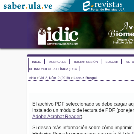
INICIO
ACERCA DE
INICIAR SESIÓN
BUSCAR
ACTU
DE INMUNOLOGÍA CLÍNICA (IDIC)
Inicio
>
Vol. 8, Núm. 2 (2019)
>
Lacruz-Rengel
El archivo PDF seleccionado se debe cargar aqu
instalado un módulo de lectura de PDF (por eje
Adobe Acrobat Reader
).
Si desea más información sobre cómo imprimir, 
Highwire Press le proporciona una guía útil de
P