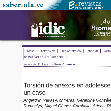
INICIO
ACERCA DE
INICIAR SESIÓN
BUSCAR
ACTU
DE INMUNOLOGÍA CLÍNICA (IDIC)
Inicio
>
Vol. 12, Núm. 1
>
Navas-Contreras
Torsión de anexos en adolescen
un caso
Angerdrin Navas-Contreras, Geraldine Gonzál
Rumbelys, Miguel Gómez-Caraballo, Arlenis R