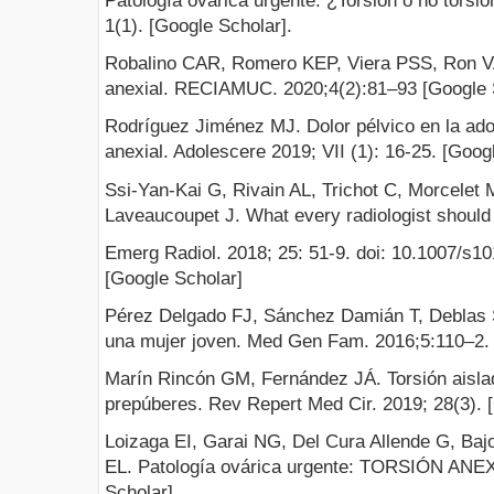
Patología ovárica urgente: ¿Torsión o no tors
1(1). [Google Scholar].
Robalino CAR, Romero KEP, Viera PSS, Ron VA
anexial. RECIAMUC. 2020;4(2):81–93 [Google S
Rodríguez Jiménez MJ. Dolor pélvico en la adol
anexial. Adolescere 2019; VII (1): 16-25. [Goog
Ssi-Yan-Kai G, Rivain AL, Trichot C, Morcelet 
Laveaucoupet J. What every radiologist should
Emerg Radiol. 2018; 25: 51-9. doi: 10.1007/s1
[Google Scholar]
Pérez Delgado FJ, Sánchez Damián T, Deblas 
una mujer joven. Med Gen Fam. 2016;5:110–2. 
Marín Rincón GM, Fernández JÁ. Torsión aislad
prepúberes. Rev Repert Med Cir. 2019; 28(3). 
Loizaga EI, Garai NG, Del Cura Allende G, Ba
EL. Patología ovárica urgente: TORSIÓN ANE
Scholar].