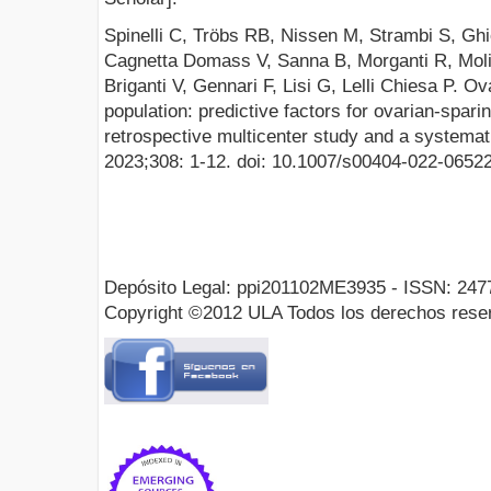
Spinelli C, Tröbs RB, Nissen M, Strambi S, Ghi
Cagnetta Domass V, Sanna B, Morganti R, Moli
Briganti V, Gennari F, Lisi G, Lelli Chiesa P. Ov
population: predictive factors for ovarian-spari
retrospective multicenter study and a systemat
2023;308: 1-12. doi: 10.1007/s00404-022-0652
Depósito Legal: ppi201102ME3935 - ISSN: 247
Copyright ©2012 ULA Todos los derechos rese