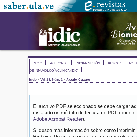
INICIO
ACERCA DE
INICIAR SESIÓN
BUSCAR
ACTU
DE INMUNOLOGÍA CLÍNICA (IDIC)
Inicio
>
Vol. 13, Núm. 1
>
Araujo-Cuauro
El archivo PDF seleccionado se debe cargar aqu
instalado un módulo de lectura de PDF (por eje
Adobe Acrobat Reader
).
Si desea más información sobre cómo imprimir, 
Highwire Press le proporciona una guía útil de
P