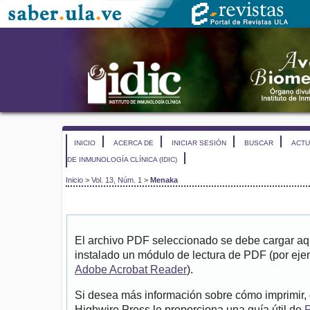
INICIO
ACERCA DE
INICIAR SESIÓN
BUSCAR
ACTU
DE INMUNOLOGÍA CLÍNICA (IDIC)
Inicio
>
Vol. 13, Núm. 1
>
Menaka
El archivo PDF seleccionado se debe cargar aqu
instalado un módulo de lectura de PDF (por eje
Adobe Acrobat Reader
).
Si desea más información sobre cómo imprimir, 
Highwire Press le proporciona una guía útil de
P