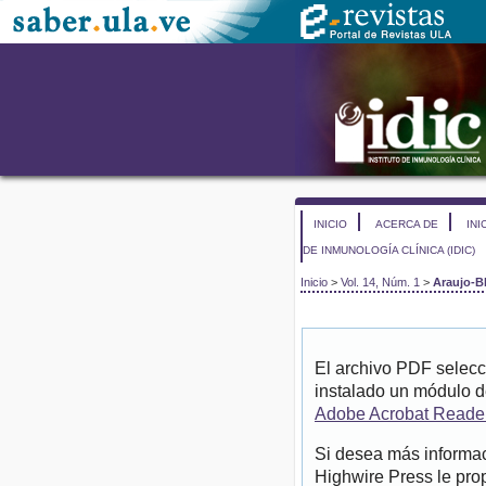
INICIO
ACERCA DE
INI
DE INMUNOLOGÍA CLÍNICA (IDIC)
Inicio
>
Vol. 14, Núm. 1
>
Araujo-B
El archivo PDF selecc
instalado un módulo d
Adobe Acrobat Reade
Si desea más informac
Highwire Press le pro