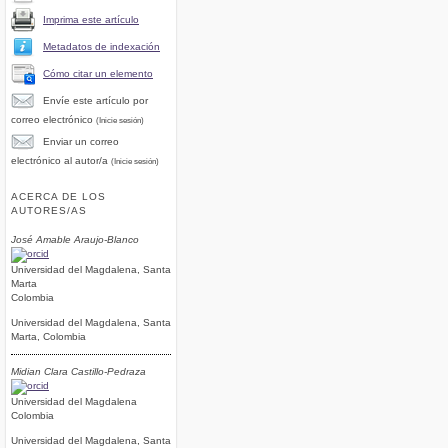
Imprima este artículo
Metadatos de indexación
Cómo citar un elemento
Envíe este artículo por
correo electrónico
(Inicie sesión)
Enviar un correo
electrónico al autor/a
(Inicie sesión)
ACERCA DE LOS
AUTORES/AS
José Amable Araujo-Blanco
Universidad del Magdalena, Santa
Marta
Colombia
Universidad del Magdalena, Santa
Marta, Colombia
Midian Clara Castillo-Pedraza
Universidad del Magdalena
Colombia
Universidad del Magdalena, Santa