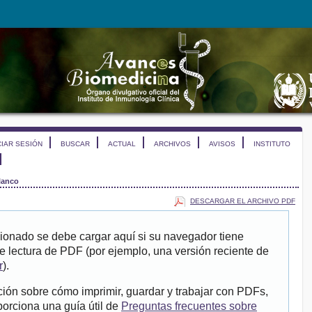
CIAR SESIÓN
BUSCAR
ACTUAL
ARCHIVOS
AVISOS
INSTITUTO
lanco
DESCARGAR EL ARCHIVO PDF
ionado se debe cargar aquí si su navegador tiene
e lectura de PDF (por ejemplo, una versión reciente de
r
).
ión sobre cómo imprimir, guardar y trabajar con PDFs,
porciona una guía útil de
Preguntas frecuentes sobre