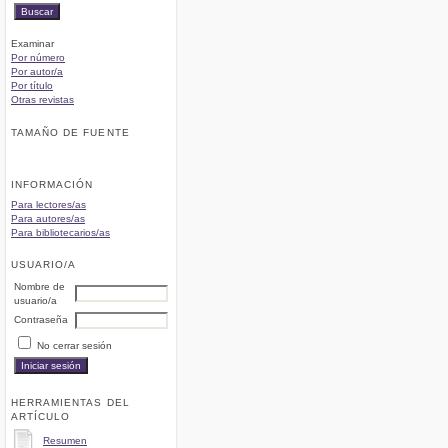
Examinar
Por número
Por autor/a
Por título
Otras revistas
TAMAÑO DE FUENTE
INFORMACIÓN
Para lectores/as
Para autores/as
Para bibliotecarios/as
USUARIO/A
Nombre de
usuario/a
Contraseña
No cerrar sesión
HERRAMIENTAS DEL
ARTÍCULO
Resumen