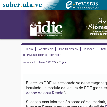
INICIO
ACERCA DE
INICIAR SESIÓN
BUSCAR
ACTU
DE INMUNOLOGÍA CLÍNICA (IDIC)
Inicio
>
Vol. 1, Núm. 1 (2012)
>
Rojas
El archivo PDF seleccionado se debe cargar aqu
instalado un módulo de lectura de PDF (por eje
Adobe Acrobat Reader
).
Si desea más información sobre cómo imprimir, 
Highwire Press le proporciona una guía útil de
P