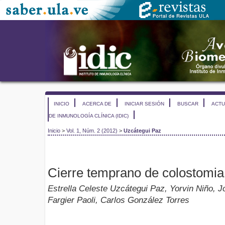
INICIO
ACERCA DE
INICIAR SESIÓN
BUSCAR
ACTU
DE INMUNOLOGÍA CLÍNICA (IDIC)
Inicio
>
Vol. 1, Núm. 2 (2012)
>
Uzcátegui Paz
Cierre temprano de colostomia
Estrella Celeste Uzcátegui Paz, Yorvin Niño, J
Fargier Paoli, Carlos González Torres