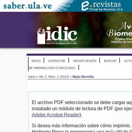
INICIO
ACERCA DE
INICIAR SESIÓN
BUSCAR
ACTU
DE INMUNOLOGÍA CLÍNICA (IDIC)
Inicio
>
Vol. 2, Núm. 1 (2013)
>
Mejia Montilla
El archivo PDF seleccionado se debe cargar aqu
instalado un módulo de lectura de PDF (por eje
Adobe Acrobat Reader
).
Si desea más información sobre cómo imprimir, 
Highwire Press le proporciona una guía útil de
P