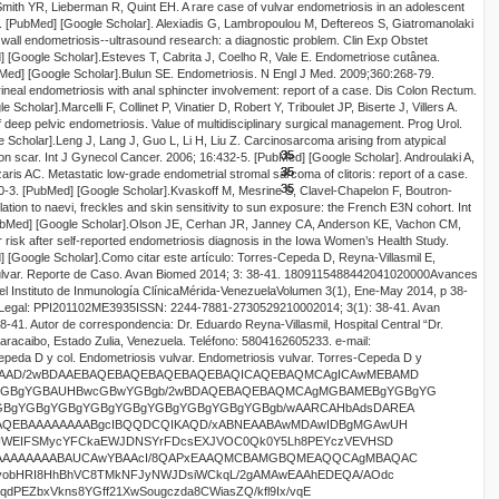
mith YR, Lieberman R, Quint EH. A rare case of vulvar endometriosis in an adolescent
 [
PubMed
]
[
Google Scholar
].
Alexiadis
G,
Lambropoulou
M,
Deftereos
S,
Giatromanolaki
l
wall
endometriosis--
ultrasound
research
: a
diagnostic
problem
.
Clin
Exp
Obstet
]
[
Google Scholar
].
Esteves T, Cabrita J, Coelho R, Vale E.
Endometriose
cutânea
.
Med
] [
Google Scholar
].
Bulun
SE. Endometriosis.
N
Engl
J
Med
. 2009
;360:268
-79.
ineal
endometriosis with anal sphincter involvement: report of a case. Dis
Colon Rectum.
le Scholar
].
Marcelli
F,
Collinet
P,
Vinatier
D, Robert Y,
Triboulet
JP,
Biserte
J,
Villers
A.
 deep pelvic endometriosis. Value of multidisciplinary surgical management.
Prog
Urol.
e Scholar
].
Leng
J, Lang J,
Guo
L, Li H, Liu Z.
Carcinosarcoma
arising from atypical
35
35
35
on scar.
Int
J
Gynecol
Cancer. 2006; 16:432-5.
[
PubMed
] [
Google Scholar
].
Androulaki
A,
35
35
35
35
aris
AC. Metastatic low-grade endometrial stromal sarcoma of clitoris: report of a case.
35
35
-3. [
PubMed
] [
Google Scholar
].
Kvaskoff
M,
Mesrine
S,
Clavel-Chapelon
F,
Boutron-
lation to
naevi
, freckles and skin sensitivity to sun exposure: the French E3N cohort.
Int
bMed
] [
Google Scholar
].
Olson JE,
Cerhan
JR,
Janney
CA, Anderson KE,
Vachon
CM,
risk after self-reported endometriosis diagnosis in the Iowa Women’s Health Study.
d
] [
Google Scholar
].
Como citar este artículo:
Torres-Cepeda D, Reyna-
Villasmil
E,
lvar
.
Reporte
de
Caso
.
Avan
Biomed 2014; 3:
38-41
.
1809115
4884420
41
0
20000
Avances
el Instituto de Inmunología Clínica
Mérida-Venezuela
Volumen
3
(1),
Ene-
May
201
4
, p
38-
Legal:
PPI201102ME3935
ISSN:
2244-7881
-27305
29210
0
0
201
4
;
3
(1):
38-41
.
Avan
8-41
.
Autor de correspondencia:
Dr. Eduardo Reyna-
Villasmil
,
Hospital Central “Dr.
aracaibo, Estado Zulia, Venezuela.
Teléfono:
58
04162605233. e-mail:
epeda D
y col.
Endometriosis
vulvar
.
Endometriosis
vulvar
.
Torres-Cepeda D
y
gFTIyP3z7661nD0REEIy rNfddqTa0pK0vNZWhLvnj5fz1K4KqlgWZHqqpTbkWcHY0hskIUsAA/LHOuHZLXwW1S4lXahd0tLq dQQV0hrYyh1WELSP9zoqjGqAkpDUXWpKviPR63b9ZpsdDUaqntykJ/P3t3nGcYxj30fUglig3CzF rb36KsLTrcp1ltx1SlFxeTtORpLbtFWmK4A6Jxx6luQjKlZ28qP6alYlc4BW/S6kmQvYl3aRwe4r jXNAumE22TNpFRLagUq38+xyNFrM8EgrYqcr41RRvKCAnIJ415REJC7KWtmIAlGS86AArjA/XREF tUHWQGzUUvSmyhlrgFeA4vAxjXJtFVDCUJVRbTb6VM7i2SO5nS6RMWQaJS1dp66K0haXe3RKQ5lp DJ9SnAec+3n66bAnIEO0dpFVWYWabgBtBdbTsSk+w+fGgptUdCs2OlCorQWUAtN/xkAZ0G05SjHs Mgsg2v3MKCFOyZMaJHQkqU/JeCGwkeSVHgD99ecwSKIiy6qSK99oeJPq0yl2Lm6JKFkSZrTBcQ2r 5NqTnJ1W6jLxspiVrEBYrTlTfr94ym48yY1mlwK1KW5NSpX5e3HAKQB/qUCPlp/QwRNa0IOsrZS2 wT0svprMuhmFKu2q1eewE5jQPjyyz2/ICmUjBP76dvig4aRCSV70/KPaNt0iQx8DTYsD4cABUeKk Ej6qJzpOOFTz5gncUE0rLFF0yXBjTFSw6y2lDSvUQHR4+uMHUZa3RGRURXkzXkPsh5tPeax/7wg+ oaXSVt0xjodNl7s1ltQb3OOFDn5FuAZV/XXmv4jbqL2ZHWW8hhUqMvakobWtJK18ZH01MqJ3RAYM BUJtDH4am0gPKkcZP0xnVFQ7LCVwtzCyHn6ixSV/3N3vOg8pbwcaFjnC9wLlEFKkyHVmZMAVLV5c Ry3/AD8/00winsucG2i7J0/L7mHEK9IztOR41Nxzm6h8FmddZxlobSrfJaC3T+F6jwR89RRsVDbl 79Fj1GS92trLqVLUBuUk8HVM5IiJCYw0mV4NkKy6vLYWGGlKW+vwToKOWa6IlgNkaUBc2ZUojr+E tMxdjjKj6yT7geMfvphFLMl0kGqOmWoMQb5S477jScIaWv8AKfmNWvc5xuUDJAcyHH683UKiWVRG 3VRxuRJWn1AZxgfz1Cyr4AK3+/FVGdWQ0VmOrep44KR80+edSacpuvcCywRKahPMbZKVuPqwlhJJ WkfMj5amZ17giyKZ9XqaIYiRFspSoALWVHCh8xxrnxBtuvCELzgLSmP2lbHHlne44tGQD9Doaofn eF4QWCOqTPjriLazsV4Cg5gZ1OI2CEmg12XrU3nGX4Uhtaz2gA6UICvT7+T40wb2moIwWcFwTnVy lKchhTjSD6nBjaNR4Pci+AVzQin1uqdS4pxzDfaVnH668YOi5wStJ1jvutRnHPw2JCFTVBX504ON v/1xqianFwV3gFaD60Ba1tlCEBwJaHG7t+MH664yoyCy7wD0WSqS4VTWGipKUDLQI4yfljUHsM6j wCuKRV00iIlCnkiRs/FbUeSfpo2Q5gpMg1S8kuVOpKcqUuc80y8o7IqEAlITwP540rmps6YRQ6IT lvvOb4qFKSw4cOqS2ErI1TDQEOPv9kxp48t1qxpMhUePCD6+wlQACvJ499MIaHuXJhomJSEw4wbS 6UFxf8Z8D9dMY6I29/hL5L3XRKWlhS8KguMkn1qJ3D9BjUvgcuqiSShgzJTakNomuzUF1RVHXyna fGNS4WQqs02cL2euBynJebcaSXVjgJPpSn65+uNERNMhsoHDyTe3v0S/cuGprcWoqUdyzy3yn9tX fDhWtoyG7L5Uu72m8rSskf5BpQvp0P6kVytKnVdLaHEqS6MowkqSMef115DSta1fpNQdS8FIIAKx g+3nXC3Pp1QLi3NZajtdIaKHFbiPdI41W6ke0KPYQVXKw3TnETXEqAUn0pQAVHP76oMeVd7Nl60+ 4ZUhG4hDLT53ITJdSFEfMAE6oewuOivhy5StAPVJDwktdhSEj8yZCcagYjfdeezMsmuPPzyXmkH4 1AP+GobMge+Drphc4croN9I8gqY60+upIra5aEtVmBJJb2HKVYPgEZ/20XFA+Deypo6fJ8yGRfsW Rb4EwS4tSo9ZS48Ho+1sIwOEkn6a9UTty2TOWlbMyzdFcVm9UaA3RmDIrUJlamG1t92QkZBH6+dL WkFxKTT0EtK8B1jm6Ixh9ebOJcZcuCKgoBBWZCAkEf8Am1K7VZHh80jdPf0W5R+sNruvlbV00kJJ HC6k2D//ANa9cBVy0kkY1VP2deVPnRVPtT2ZKU4JUxJQv+gVn+mjzC8LJ8FGjFYM9YeiuKcbc43K G3BHHIOD/TVLnZN13gooiPuslSlr7mANqmwrGf1IH9NdiqGNO26CrYTYIhZkqeaLi1EhKeQPzaJs ZhcIVjcqHbmmqp9tTZqCe42CUKOgJ4yxFsmjaNQUGWk63HpqUFwKQ8vuSMnklXJx/PTanj+IYMpH mhGwyOedF6Vi4E4cUl3bHaAS2lYwT/00prpRTPsQTtsmUFHIeYCR/UDrLQbGiJdqKzUHFLAapMIp ccdUfCSArIHvnxxqEMMk4uNPFHPj+Gbmcb36KR77rEi9jJq/Um4k0OyXmD8FZUR/c6+hQ/wygeo7 hxgZ+mihCY90O8iXYJg26KNEtqlq6bM0ygwnm8b005cdxkAfmJUjJV+urW1EDNwqHUcz9rfVbFsQ rTp89VUqr5uOvynC49VJ61OrU6o5UopxhJJzwONLW4kGTne1/fNFuwWeSIG4+v4VB0W4G45S6ygJ bU3kpabUef3HGmH91D22F/fmqW4M6F13Ee/Jf87dD7spbKHUgOpPJBSAP1PGfpoTPNI7dNmRxZco GqyXTOlMSlurLUJpRz8Q8EKUfpk8jUJIJnDQ/dEsia06rjZqT8WMRElYOOGkk7NCuoqhxvcfVFNf EOS7berj7MxUmUtUha15VHz+Eg/JOfbjXDiEFGOG8G46f7QU9HJNKXgixTebvJ+az2Y7SkFtQGwA Y/bXY8XppXWAP0/KFfSSN3IWzUqstyKwlhZKygB1KDzk8aMmaZ6U5e5VZeFqdkEJEiBUfxXkqW8M grUdo/XSYh8J1RkMfG2RB/aaU3T2ozCgtSlALUj30ZBOH9Ve+kezeyJIAlv4cU26WltjhSec4508 gppJIgQQhDWQQPyEG/kuKaw8ytextS1PHCN38JH/AOdW/BSnmEfBVQEbH6IVdYq7UgOpcVvSvLaN x2k/XXhQSPOW4199E0jlifYAL2nxKi1257MRyY+lI3NRRuOf3xqwYYY97e/Jdky21W+3e1PW4xKg pmszUNpbejyaetshQGFc4x5zznUhHDHyS6XLfULXQt2U18S+4txx85KmTlIB9j9dCVDmOk7OyEMZ cbhd4jqZZD0YZeKsOFX+X/7xqjRR4Lgvyh1zBcfJ7TQ3Ot55UkeQNceewVNtO6R4HVeNLlJddfq8 iN3Hyrtx0JGQEfM6FbmI0V8mGyxjUj35IwZcdldtog7UJAxj5aubDI4aIGUNi3RKzTkIYU8BjAAU Mc51cyhneL3CpEsbgvamtuR0qUlsrKl8bhxjRDKSVnRVOyORjFjGW2VSNycDhKfB+h0U2JzQhnRc 77IcrFDkuqCaTJkRQ7xJaBwkj/SRoiJzJtlWKqFx2P0WpRqC1TYi+4tbvZaIAJyoK85P89XPhyNu Vc2Rr+RWEJ/YDpeeT3XFHgK9tLqmphZoQiY4DKLjkspVWUqQ2hbZeZKsEKVtTn2yf1xpLIySV12m y6+B7F7VlVUQtqVTJLMVmOnMxprKlKH+nj/fGmtKzht7SpNmlY6wh6GX5uHCr8khahk/tnOpgFWM iKzxlEFS3H2kMtBRJedCVEefy5z/AD1INZzTGGIpfJuCny5jkeEpxxxlf94ygYAPAx/LV0TWEq94 MbUVtOxm43eUlzuoTlO0e+jI3RtKGkBcvd6rQKTTXqjWpYisJLaWXFL/ADlwgJ25/UaJFRA3l9kI 6B5Xou8aZOQhuItt4hIBKcHOjHNjLUS3C6m1yR9fwh776U1VHFIKEf3dOEj8oPP9dL5QLotlBI33 /CG6rdDPxKW5zxQpxza4tAynZ9PrqiGaOmcS7noiDSkN2WWu76EwstNzm9jfCdyTnR4qIXC64KR5 UTT6CpxsFttGNo/n/LSBMoawMjtdZzFupUk91skAfhhHz15T4+dDVZVGogU7JWGENJKiHeMga8DY 3UQ3OQEpq7fLzCkhhhLHd/wC+AA58tuM65JPYIngXKXNSmXJW3lJdfcpUYn1fD5Wo/scY/Y6XSzh e4F9F40+0NyXe/Vao+FvZ7hfIUOPYZ1QJgr4oLNXBUrQuuElyXRazJfYbQSqJImrCij3IABGdd46 t4PcvC3mblqIJg3LOiTW3AHID4yvOeePlron1XDCbbISqo6iUi4KlTmYFOrC9oeddcWWCtB5IThJ 50Y6fMUHwciHq3ddKEaoQbgokihyZrY3/HKK2w4PqPbVeTOrGvDN1R3TWl0up2zHlQUx3kvx0AOR 2kpBKR75BzoGrhewiytYyOpcCeS94lvOMVdY+GHK1hO9lC0+/wDCUDQtp01ZTxMYnjZtg0qpvBqb SGnXFeCITSR/ROuETJDXPha5PON0Kokdoy6ZVarQqggZbdpTm1AP6Z1pn6BYvgm+y1IbvVmxGO9D mNX9CbzugzkhEtSPooeSPbONL5tV4wI7t/rrbtQSimVeQu16+s4/s/WXShQV/oKvT/8A7aFPzhUT 0peAmrSLpL6yEyUdpPLigrcgDHuoZT/XTenF2Ic0R5IU6nX5TqXZFSkTajHhsIQrLr7yUpP6HOg6 te+DI5KYf/1R2nDpqGKRLfrEoMJSlqlwFu5UB/m/L/XSyCump3EHZaN2FwNiBtrYe9lNHUf7WF3U wH4K030yHB+AzVZgQ8rPjDTZUMfIkg/MDTqKnbXG59/dJ6lhi+VI+07e673xdjN+XZOptsxpoV8N TnoapDqWjylSEcJz48q0wqWRU0IDUFTCWqkLXctU2pPRy5RVBWz1QqwnvpIW45SWlIT/AJdqFFQT jjSeWawTaKiN9vfos26KRetNT8BRrvqFScdxtkv01nA+fpCcaXST3R8VFpstO2LG6gB5D7lzstqI BAk0nBP8l4/kBpcTmkumQpiGBP2kUjqNDaIcuSF2tuE4o6iSce34njR0aBnhKLLfoV0YkmqVyPJL 7ag126WUbSffcVnB/bTCIG6oihtIi6BYEFKGXX6rWam+VZdaqMwraCvIKU59jq8IjguTB+448OnL KnB3cZAKjnOuLvCNlzUCA2+4PWEKUTnugj+XGs1iNHLJUucBoVIjKyyaFLpLsQrebDbq1OJSlCVg qIOckDVNHQT8Tb7oGbVFvw0OK8eXEvhG54OoIAJ1tKahl4NyNPfcl1RfhlCtVLcp8nC+4nwrHH89 LquiN9vfoj6DULhhxVxDHbQnetSxgHnXKShddMZ9k6Is8w4jTb6UdxLY5SOOf106DhB2EilpuJMX WQ/NrBLgVtCkoUcJA5OvCdN6OiJA09+iF6pdMOE4yhbraZLysMRzjcTg+2rGT2kCdR0Ra0FfmmV1 b73cRKIPu0gAnRRmDl58C25lS3tB1aZbj6TyXngUY/lqox59kukhOtlhyr2o9P8Aho701intyFEE yEkDue5yAdCyQFrtlQKe4Xem7YhSG6fKE1YX+L2E5Gz5jOPfGocEdFM04K0FzlzGCUZbUps5DnH+ 2uGAEWsuGMR9rojmhQkhkPLZW5HDQ/wxk7tejojfZDy1xeN0d29Te7vdWgJRjckqHtphFRFK5nB6 6Jy1s7kNLbQ2V4UVHHP/AN41OSHgmyWyiQHs7Igp5QhlDa+2oqGQ4g+n9zquyqtP3r8yqp8O/wDD NkEqJ9SMY151w03XQ2Y6flf89VnIKUqKm1rXjZtOcarpuwUSyi12XJU7gZiUt1119piU6CXi7+Un 6f012tqsjExhoTbZKR2sJejuLj/jrcPqcyMD+us6ajjvJ6JlBSlgOizqXK/vCFypCghKsqRjj6aI h3UZYbBEr1V+G+KcW+hcd9GG8Hxj56YM2S18BugCpXeFyUsUyB94VR0HvraXluMPmR89SThlEUB1 SHFXNS/NkTqlVX1j4ueXyhKh/CkIBxhIwn6415MIaPu9+i3mm4UEIWyFYwN42AH+eef314PDEQ/D y8DRbC6yIaWXgnuJHKW1AYJIPnXeOVX/AGzu9+iXt9oRfNLj0isPvRYglsKgiAfWChQJ38jjg+M6 9x17+2W5e/RfuC/GoSEx6cjulpISe7ySB7nnR/xpDUxbRENGiz5l0pWXHyfxgNqg0RgY/fQMlb3q XwRSmr15qbcWGXil55Wwbkgge+Tz9NK6iqfIAG66q2GiaXnMhhNZmqSFKdUtSuSpDQIP9dFRSz5A rHUlOCiMtNBlEfCdysFCiOFE+w+ui2sLhdfP5JxHJYoWr9TFIW1TmENOzZB/F2chtOM8/I5xrvBf dFRVbUnLppeYMqpVD+8kNq7Md0/mV7AfTXHROsUygq4jIAp/YoinKgqfPU46En+7R3Pyt6XzRvaN U9a9sh0RGtxtQIW3gpHKgnz9dKJ3kFGR0b5drL2gIBUpplJ9SiSpXjQwmuFY6B1MbO5rcWpUXbvK cp87ff6HPtrvGK9diD7ho7yX03BR22mZgVlxtokBY9xwPfXuNlF1wllkI1aamoOU6tMspjyIj+2s DvHKRn8vjzzqcWIxOdsffmlj5Y3bBFM62qLddpThKhxZMpDC0sOPMg7VYzwryfI07p6iN/IoSQF4 Sh6Rzq9azb6GZK5lOjTNkmHt9TWM42DwQefJGiJZILAkK2kjlaCbqzLdjtXQlqZDLQBP4yP+Ik/U Dj+uiaOjirXWbp4rtTXGFnP35qn7PtdENLUpxS0gJGQE86vqsLbR/NY+H+gsXXV8j36