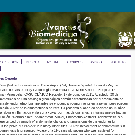
CIAR SESIÓN
BUSCAR
ACTUAL
ARCHIVOS
AVISOS
INSTITUTO
res Cepeda
Caso
(
Vulvar
Endometriosis.
Case
Report
)
Duly
Torres-Cepeda
1
,
Eduardo Reyna-
rvicio de Obstetricia y Ginecología, Maternidad “Dr.
Nerio
Belloso”, Hospital
“Dr.
ia -
Venezuela.
[
CASO CLÍNICO
]
Recibido
:
17 de
Junio de 2013
.
Aceptado
:
20
de
ometriosis es una patología ginecológica común caracterizada por el crecimiento de
era del endometrio. Los implantes se encuentran comúnmente en la pelvis
,
pero pueden
fección
vulvar
de la endometriosis es rara. Se presenta el caso de paciente de 19 años
ar dolor e inflamación en la zona
vulvar
por más de dos años, síntomas que se hacían
ruación.
Palabras clave
Endometriosis,
Vulvar
, Endometrio.
Abstract
Endometriosis is a
acterized by growth of endometrial glands and
stroma
outside the endometrium.
n the pelvis but can occur in many other sites. Vulvar involvement of endometriosis is
dometriosis is presented
.
A case of a 19-years old patient who
was
assisted for
 vulvar zone for more than
two years, symptoms that was more severe during menses.