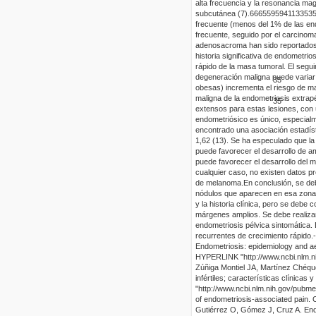
alta frecuencia y la resonancia mag
subcutánea (7).
6665595
9411335
3
frecuente (menos del 1% de las en
frecuente, seguido por el carcinom
adenosacroma
han sido reportado
historia significativa de endometri
rápido de la masa tumoral. El segui
degeneración maligna puede variar
35
obesas) incrementa el riesgo de ma
maligna de la endometriosis
extrap
35
extensos para estas lesiones, con 
endometriósico
es único, especial
encontrado una asociación estadíst
1,62 (13). Se ha especulado que l
puede favorecer el desarrollo de a
puede favorecer el desarrollo del 
cualquier caso, no existen datos pr
de melanoma.
En conclusión, se de
nódulos que aparecen en esa zona 
y la historia clínica, pero se debe 
márgenes amplios. Se debe realizar
endometriosis pélvica sintomática
recurrentes de crecimiento rápido.
Endometriosis: epidemiology and
ae
HYPERLINK "http://www.ncbi.nlm.
0
Zúñiga Montiel JA, Martínez
Chéqu
infértiles; características clínicas
"http://www.ncbi.nlm.nih.gov/pub
of endometriosis-associated pain.
C
Gutiérrez O, Gómez J, Cruz A. End