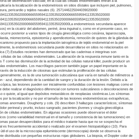
 teoría de diseminación vascular, en la cual las células endometriales entran a la
xplicaría la localización de la endometriosis en sitios dístales que incluyen piel, pulmones,
ura, pericardio y tejidos nasales (6).
2571446
2250440
39
0
20000
5
9411335
35
0
20000
6665595
9411335
35
0
20000
6665595
9411335
35
0
20000
5
9411335
35
0
20000
6665595
9411335
35
0
20000
6665595
9411335
35
0
20000
5
9411335
35
0
20000
6665595
9411335
35
0
20000
La endometriosis secundaria aparece
 en la cicatriz del abdomen, periné, área inguinal o, como en el presente caso, en
 ocurre posterior a varios tipos de cirugía ginecológica como cesárea, laparoscopia,
lastia,
miomectomía
, episiotomía y apendicetomía, remoción de quistes de la glándula de
canismo propuesto para la implantación iatrogénica de tejido endometrial en la piel
almente,
la endometriosis secundaria puede desarrollarse en sitios no relacionados en
ica (7).
Estudios recientes han demostrado que las
caderinas
e integrinas son
élulas de las células endometriales. La alteración de la respuesta inmune tanto en la
as T como las disminución de la actividad de las células
natural
killer
, puede producir un
ulas endometriales. Los macrófagos parecen también jugar un papel importante en la
ravés de la inducción de citosinas que estimulan la proliferación de las células
 generalmente, es la de una tumoración subcutánea que varía en tamaño de milímetros a
n - azul, dependiendo de la cantidad de sangre y la duración de la lesión. Debido a la
oscópica, las lesiones pueden ser inicialmente confundidas con lesiones malignas como el
 debe realizar el diagnóstico diferencial con tumores subcutáneos o descoloraciones de
 o quiste, al igual que depósitos
metastáticos
de neoplasias sistémicas.
Los síntomas
 por la localización y no por el tamaño de las lesiones
endometriósicas
extrapélvicas
,
ntomas anormales.
Dougherty
y cols. (9) describen 3 hallazgos característicos; síntomas
olor perineal y prurito, incluso sangrado; pacientes jóvenes y cirugía ginecológica
ación de células endometriales. En algunas ocasiones puede observarse el dolor
licos (como variabilidad menstrual en el tamaño y consistencia de las tumoraciones) en
ntomas pasan desapercibidos para el médico tratante hasta que no se sospecha el
al es frecuentemente accidental o realizado por el examen histopatológico (10).
Para
útil el uso de la microscopia
epiluminiscente
(
dermoscopia
) donde se observa la
 distribuida con pequeñas estructuras rojas globulares. La biopsia, el
Doppler
color de