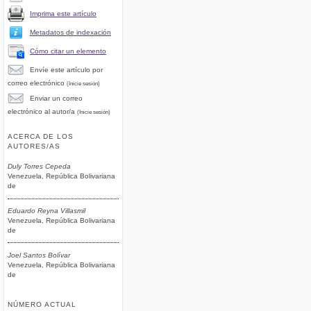
Imprima este artículo
Metadatos de indexación
Cómo citar un elemento
Envíe este artículo por
correo electrónico
(Inicie sesión)
Enviar un correo
electrónico al autor/a
(Inicie sesión)
ACERCA DE LOS
AUTORES/AS
Duly Torres Cepeda
Venezuela, República Bolivariana
de
Eduardo Reyna Villasmil
Venezuela, República Bolivariana
de
Joel Santos Bolívar
Venezuela, República Bolivariana
de
NÚMERO ACTUAL