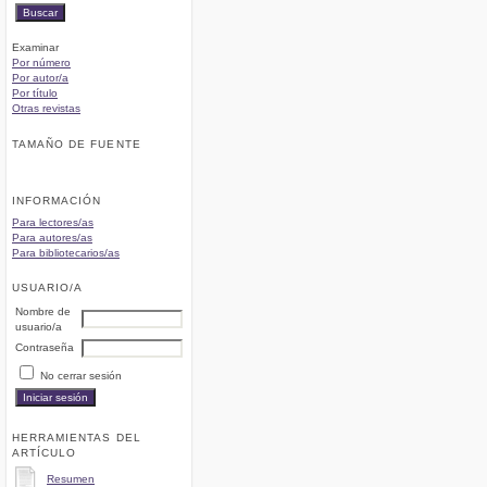
Examinar
Por número
Por autor/a
Por título
Otras revistas
TAMAÑO DE FUENTE
INFORMACIÓN
Para lectores/as
Para autores/as
Para bibliotecarios/as
USUARIO/A
Nombre de
usuario/a
Contraseña
No cerrar sesión
HERRAMIENTAS DEL
ARTÍCULO
Resumen