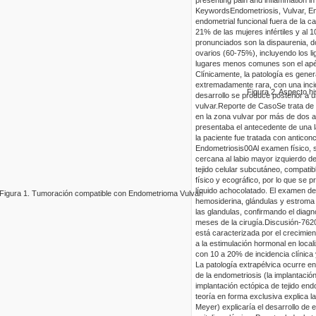
Keywords
Endometriosis, Vulvar, 
endometrial funcional fuera de la c
21% de las mujeres infértiles y al
pronunciados son la
dispaurenia
, d
ovarios (60-75%), incluyendo los 
lugares menos
comunes son el apén
Clínicamente, la patología es gen
extremadamente rara, con una inci
Figura
2
.
Aspecto hi
desarrollo se produce posterior a 
vulvar
.
Reporte de Caso
Se trata de
en la zona
vulvar
por más de dos 
presentaba el antecedente de una 
la paciente fue tratada con anticonc
Endometriosis
0
0
Al examen físico, 
cercana al labio mayor izquierdo de
tejido celular subcutáneo, compati
físico y ecográfico, por lo que se 
líquido achocolatado. El examen d
Figura
1
.
Tumoración compatible con
Endometrioma
Vulvar
.
hemosiderina, glándulas y estroma e
las
glandulas
, confirmando el diagn
meses de la cirugía.
Discusión
-762
está caracterizada por el crecimie
a la estimulación hormonal en loca
con 10 a 20% de incidencia clínica 
La patología
extrapélvica
ocurre en
de la endometriosis (la implantació
implantación ectópica de tejido end
teoría en forma exclusiva explica la
Meyer) explicaría el desarrollo de 