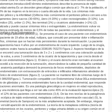
Endometrium.
Introducción
El término endometriosis describe la presencia de tejido
avidad uterina Es un desorden ginecológico común que afecta al 1- 7% de la población, el
 10% de las mujeres en la tercera o cuarta década de la vida. Los síntomas más
olor pélvico y la infertilidad (2)
Afecta más comúnmente el peritoneo pélvico cercano a los
ligamentos útero-sacros (30-65%), útero (4-20%) y colon
rectosigmoides
(3-10%). Los
dice (25), uréter (1-2%), íleo t
erminal (1%) y cicatrices abdom
inales (<1%) (2).
eralizada y puede causar síntomas
intra
o
extragenitales
. La endometriosis
vulvar
es
dencia estimada de menos de 0,5% de todas las pacientes con endometriosis y el
stológico de la Endometriosis
una cirugía
abdomino
-pélvica (1)
.
Se presenta el caso de una paciente con endometriosis
 paciente de 19 años de edad, nulípara, que consultó por presentar dolor e inflamación
años,
síntomas que se hacían más persistentes durante la menstruación. La paciente
laparotomía hace 4 años por un
endometrioma
de ovario izquierdo. Luego de la cirugía,
eptivos orales hasta la actualidad.
3338195
-763270
Figura
2
.
Aspecto histológico de la
se encontró una tumoración dura de 3 x 2 x 1 centímetros con una coloración azulada
 la vulva, a unos 3 centímetros de la cicatriz de la laparotomía y que crecía desde el
ble con
endometrioma
(figura 1).
El útero y el ovario derecho eran normales al examen
procedió a la resección de la tumoración, observándose la salida de pequeña cantidad de
e anatomía patológica demostró la presencia de focos
endometrioides
, depósitos de
ndometriales con extravasación de eritrocitos e infiltrados inflamatorios alrededor de
óstico de endometriosis (figura 2). La paciente se mantiene libre de síntomas luego de 6
0
-389255
Figura
1
.
Tumoración compatible con
Endometrioma
Vulvar
.
0
0
La endometriosis
nto de glándulas y estroma endometriales fuera de la cavidad endometrial, que responde
lizaciones anormales. Es una patología ginecológica en mujeres en edad reproductiva,
y una incidencia que llega a ser tan alta como 45% en la evaluación laparoscópica (3).
 el 12% de las pacientes con endometriosis (3,4).
De las tres teorías de la patogénesis
n ectópica de tejido endometrial,
metaplasia
celómica
y diseminación vascular) (5), la
ometrial (teoría de
Sampson
) es la más ampliamente aceptada. Sin embargo, ninguna
 versátil aparición de la endometriosis. La teoría de la
metaplasia
celómica
(teoría de
endometriosis en los ovarios, peritoneo y vejiga urinaria debido a su origen común en el