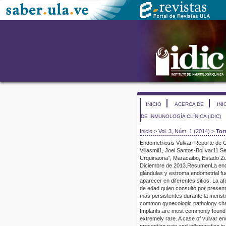
INICIO
ACERCA DE
INI
DE INMUNOLOGÍA CLÍNICA (IDIC)
Inicio
>
Vol. 3, Núm. 1 (2014)
>
Tor
Endometriosis
Vulvar
. Reporte de 
Villasmil
1
,
Joel Santos-Bolívar
1
1
Se
Urquinaona
”,
Maracaibo, Estado Zul
Diciembre
de 2013
.
Resumen
La end
glándulas y estroma endometrial fu
aparecer en diferentes sitios. La a
de edad quien consultó por present
más persistentes durante la menst
common gynecologic pathology char
Implants are most commonly found i
extremely rare. A case of vulvar en
presenting pain and inflammation in