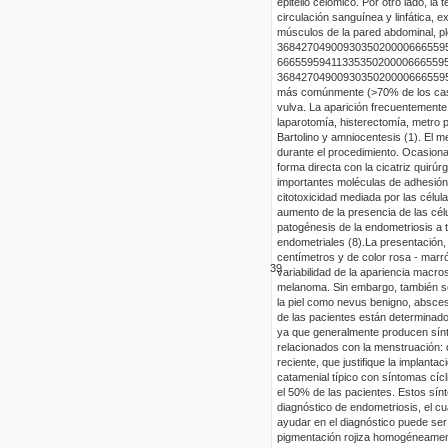
epitelio
celómico
. Por otro lado, la
circulación sanguínea y linfática, e
músculos de la pared abdominal, ple
3684270
4900930
35
0
20000
666559
6665595
9411335
35
0
20000
666559
3684270
4900930
35
0
20000
666559
más comúnmente (>70% de los casos)
vulva. La aparición frecuentemente
laparotomía, histerectomía, metro p
Bartolino
y amniocentesis (1). El me
durante el procedimiento. Ocasion
forma directa con la cicatriz quirúrg
importantes moléculas de adhesión c
citotoxicidad mediada por las célul
aumento de la presencia de las cél
patogénesis de la endometriosis a t
endometriales (8).
La presentación,
centímetros y de color rosa - marró
39
variabilidad de la apariencia macr
melanoma. Sin embargo, también se
la piel como
nevus
benigno, absceso
de las pacientes están determinados
ya que generalmente producen sí
relacionados con la menstruación: d
reciente, que justifique la implant
catamenial típico con síntomas cíc
el 50% de las pacientes. Estos sí
diagnóstico de endometriosis, el cu
ayudar en el diagnóstico puede ser 
pigmentación rojiza homogéneamente