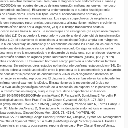
nética son otras herramientas útiles para el diagnóstico de endometriosis cutánea y
5
0
20000
Existen reportes de casos de transformación maligna, aunque es muy poco
dometriosis cutáneas). El carcinoma
endometroide
es el subtipo histológico más
a de células claras. Otros sub-tipos, como el adenocarcinoma seroso y el
s en mujeres jóvenes y menopáusicas. Los signos sospechosos de neoplasia son
osis con frecuentes recurrencias, poca respuesta al tratamiento médico y crecimiento
miento clínico debe ser a largo plazo, ya que el tiempo transcurrido hasta la
 desde meses hasta 40 años. La monoterapia con estrógenos (en especial en mujeres
lignidad (11).
De acuerdo a lo reportado, y considerando el potencial de transformación
élvica
(12), el tratamiento de elección es la resección quirúrgica amplia con márgenes
un buen porcentaje de curación y se recomienda en todos los casos en los que el foco
mente cuando éste puede ser completamente resecado.
En algunos estudios se ha
icamente entre la endometriosis y el desarrollo de melanoma, con un riesgo relativo de
a expresión anormal de algunos genes supresores tumorales (p16Ink, p53 y PTEN)
mbas condiciones. El tratamiento hormonal a largo plazo en la endometriosis también
melanoma. Sin embargo, otros estudios no han logrado confirmar esta condición (14). En
ecisos sobre la posible asociación entre la presencia de la endometriosis y el desarrollo
be considerar la presencia de endometriosis
vulvar
en el diagnóstico diferencial de
en mujeres en edad reproductiva. El diagnóstico debe ser basado en los antecedentes
confirmar con el examen histológico. El tratamiento es la resección quirúrgica con
 la evaluación ginecológica después de la resección, en especial se la paciente tiene
. La transformación maligna, aunque muy rara, debe sospecharse en lesiones
-110490
414959
40
0
20000
Referencias
Viganò
P,
Parazzini
F,
Somigliana
E,
Vercellini
P.
tiological
factors. Best
Pract
Res
Clin
Obstet
Gynaecol
.
2004
;18
:
177-200
.
[
nih.gov/pubmed/15157637"
PubMed
] [
Google
Scholar
].
Preciado Ruiz R, Torres Calleja J,
er
JC,
Manterola
Alvarez
D, García Luna A. Incidencia de endometriosis en mujeres
 y laparoscópicas.
Ginecol
Obstet
Mex
. 2005;
73:
471-6. [
HYPERLINK
med/16312272"
PubMed
] [
Google
Scholar
].
Hansen KA,
Chalpe
A,
Eyster
KM. Management
lin
Obstet
Gynecol. 2010;
53:
439-48. [
PubMed
] [
Google Scholar
].
Pinzón A, Pardal I,
ometriosis en cicatriz
poscesárea
: reporte de un caso.
Rev
Obstet
Ginecol
Venez
.