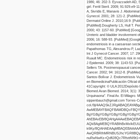
1986;
46:
202-
3.
Eyvazzadeh
AD, S
girl.
Fertil
Steril
. 2009;
91:929.e9-11.
A,
Sivridis
E,
Manavis
J. Abdomina
Gynecol. 2001;
28:
121-2. [
PubMed
Dermatol
Online J. 2010
;16:9
. [
Pub
[
PubMed
].
Dougherty LS, Hull T.
Per
2000;
43:
1157-60.
[
PubMed
] [
Goog
Ureteric and bladder involvement of
2006;
16:
588-93. [
PubMed
] [
Googl
endometriosis in a caesarean secti
Papathomas
TG,
Alexandrou
P,
Laz
Int
J
Gynecol
Cancer. 2007;
17:
290
Ruault
MC. Endometriosis risk in re
J
Epidemiol
. 2009;
38:
1143-53. [
Pu
Sellers TA. Postmenopausal cancer 
Cancer. 2002;
94: 1612-8. [
PubMe
Santos-Bolívar J.
Endometriosis
Vu
en Biomedicina
Publicación Oficial d
41
Copyright: © ULA
2012
Depósito 
Biomed
.
Avan
Biomed
.
201
4
;
3
(
1
):
3
Urquinaona
”. Final
Av.
El Milagro
. M
sippenbauch@gmail.com
Torres-C
col
.
/9j/4AAQSkZJRgABAQEAYABgAAD/2wBDAAEBAQEBAQEBAQEBAQEBAQICAQEBAQMCAgICAwMEBAMD AwMEBAYFBAQFBAMDBQcFBQYGBgYGBAUHBwcGBwYGBgb/2wBDAQEBAQEBAQMCAgMGBAMEBgYGBgYG BgYGBgYGBgYGBgYGBgYGBgYGBgYGBgYGBgYGBgYGBgYGBgYGBgYGBgYGBgb/wAARCAHbAdsDAREA AhEBAxEB/8QAHgAAAwEBAQEBAQEBAAAAAAAABgcIBQQDCQIKAQD/xABNEAABAwMDAwIDBgMGAwUH AQkBAgMEBQYRABIhBxMxIkEUUWEIFSMycYFCkaEWJDNSYrFDcsEXJVOC0Qk0Y5Lh8PEYczVEVHSD k6Ky/8QAHAEAAgMBAQEBAAAAAAAAAAAABAUCAwYBAAcI/8QAPxEAAQMCBAMGBQMEAQQCAgMBAQAC AwQRBRIhMRNBUSJhcYGR8BQyobHRI8HhBhVC8TMkNFJyNWJDsiWCkqL/2gAMAwEAAhEDEQA/AOdc nuRwNwKs+QdflJ8Qc7RfsttNI9t1+qdPEZbxVkns8YGff21XwSougczda8CWiasZQ/kfl9Ix/vqE sRbESqdL2svCTGfEgrW6hDQ+aiD/ALazU8b5dlF4DhoiCkVGMwFlL2Cgckn/AG1VFTSxuvdCPpnO 2RBBulLi3EF1XCyMjGP99O6aQcMgoWTCqid12208fwh+6a+kNJbad9bshKVqJ42HOf3115Dm6Id2 E1I5j6/hDEGvSaXLDIUVQnCOFcnOdDuiddUOoJgdws++mYlaS1WZTqIVcp6c0xlBx3Ej3ONSjppJ dlGcGnPaCJOld7onQ0RJsgipMpKZDav8wPt+2NXSUE0YuSPfkqI5xK61iqMptSS/H7aiAoYCNv8A 11yDLESHI/gua255rfjDsrypaVAg7cHOr+JGOSjwjlRBCIJBeKVIA/KDr3GjOy5wTZHEJhobdqQo 5/hGdCtpHA30Sd81yjJuU3Tqc27whSgr0Eerz76LjiyhDPBcEMsSHajNJV6kFQxgePnnVhiMny8l Q5/A1dzWhKhrXlDSdvbT61LGB/TVToHtJ1V8NZH0KwGGgFuqdScI8jHkfTVLgmTK2K2xQlc0xTJC 1/4IUAko/i+gz76PERy3VPGa5y5lNNs0wvkkpcQFKx+YZ9j9dVOysVrbu2XlTks0+OmQjuF97lBA 9IB5550LLlmFmq2xhF3LrRIkOOd85LrgwSfy40G5pZupteHGy4J9aDBEVbzbLquEJUfJ0O6ZreSv ZA940QjWK61RkKkuyYzDqUZcW6EI5+mVbj+w1OKlnndcbFGuhMTASQklWeoNwVmSqLbtEfkOLyFV yqvmLAbPzCtpJV7+MeNM24dPHqff0QLqyFpsg2LDtSBcUKrXvWnr0rjJKmaQw18U2hfGChAG04+Z wRq+midNNkboe9UVsrX0+nUJ1ffXUSpLU5bNrwKFEfUkRK1cSu8+0j27cUYQP/m1oqcSU41KVtDy dEapseRcEZhF6VqoVyegjvMd4xYyv/7aARqc1YCrm08pOiOqRadAoEbsQadDjspThqMzHCe0PkFe T8+fnoF9eGjL7+6MjpJgBqFtpeUUobKwGmeEFQA25+vvpbUSyy7FGRxPaNV4qmIaWN6FuIB/M0AR /wBNL2RzskzOPZ81bLbhHqtxCm6mwhpQUUgcBA9Q0UHNdsgybLRAXCESOQVuA/jtNjJOrmxOdspD qiUynNoS8EhG0bQTyBj3Grg6ONuU7qkysa6xWcl5CXlpDrqUu8AI8cfPnVEhzbK1pa46BeRUyXVL b7ZeaPpVIVhOfrjOhWxva+5OiIZTulcGhf6uuTkYaQ802r5sqO3RQZmO6udh8g9/wv1EnBUpgySp 5xxJWFuHkAHn/bVzaV7uYVJpy1HDNWhuNNOuyWmVKaGwP8FQ/wAoxnnVUsRidYqhwyOQVVK/uqKY u12IlxeGkSUhO4/PgnjGq1wlezK2TJS28tTTrY3IUv8AKT+upM+YKJNwQu2Y4zOW0hLhJR5weDo5 VcNyIqPFQzGfeWhZUknYs+MZ15e4bl0u1eDDbU69MT3yj0RmASVfX5aolmjjdYhd4TyhmNX62taz GtmdKjrJ/GUlCU7f13a82aN/JVP7G66KJErK6w8ipSU01D6SuGyAVAAc7VccH24zq0FpF1SZW3sj N55CO2kZS5/xFf76qfLGRYKrhPXo1LZVIS0Cc7uDxgfroN7S4aLoieVovVH4aLKaCm+2kguknyfb b/Xzr0MogJDua7wnIYclzatLVAacegwm4pcef8OEBOQEY8848440zY3iNuFzgvWnRIMONE+MLr6n VrIS4vBWP150NLUNhOq9wXrukPl+IthOHGohyCjkqP01e7sBeED3LnVU4zAQ9MfQwUNjLagd2Mca CkxCGI6g+/NXNopXcwlPX7w+KqDggLfdbRwt1KeE/LPPjQxxSGU6A6e+qY0WHTku1HvyXRDmPltM qR3OBlD6SODj9dSbVB55ot1C9g1t78l0/wBpZ5bbZjpLzqV/irX4KdWhxcqDAQV6VGryOy2mRlcl wjCGBlIH74+mq3iSRFODLIhpUNqBGVOeYCUraBU66Rkk+w0bR0sTXdoXS2ewWlHqDDCC4HO4HU5A bHpAz/vrTNmoYWdlpv4BKKmMyNAG91myag13nMlZyc5TjHj9dVGoicb2Uo6eTIF8PYFUfDIDu/Jd 9/lpMvtElOGmwRK2txTYdSdwV5APONeQEsJWvTaq80tCGkEZUASRjVcwzREdyAdBqtGrSFvx/BC8 eR40lEBsvcEpTRH6hGqb6C+8sOPqIStXpAzrvBcu8G4Rwam+22F9tQWk