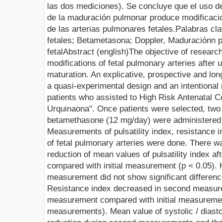
las dos mediciones). Se concluye que el uso 
de la maduración pulmonar produce modificaci
de las arterias pulmonares fetales.
Palabras cl
fetales;
Betametasona
;
Doppler
,
Maduraciónn
p
fetal
Abstract
(
english
)
The objective of researc
modifications of fetal pulmonary arteries after
maturation. An explicative, prospective and lon
a quasi-experimental design and an intentional 
patients who assisted to High Risk Antenatal Co
Urquinaona
". Once patients were selected, two 
betamethasone (12 mg/day) were administered 
Measurements of
pulsatility
index, resistance in
of fetal pulmonary arteries were done. There w
reduction of mean values of
pulsatility
index af
compared with initial measurement (p < 0.05). 
measurement did not show significant difference 
Resistance index decreased in second measurem
measurement compared with initial measuremen
measurements). Mean value of systolic / diastol