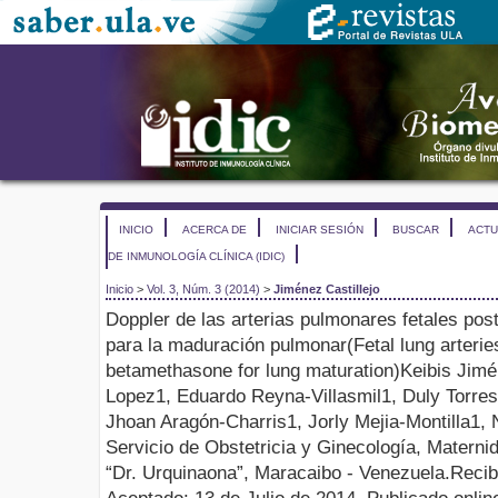
INICIO
ACERCA DE
INICIAR SESIÓN
BUSCAR
ACTU
DE INMUNOLOGÍA CLÍNICA (IDIC)
Inicio
>
Vol. 3, Núm. 3 (2014)
>
Jiménez Castillejo
Doppler
de las arterias pulmonares fetales post
para la maduración pulmonar
(
Fetal lung arterie
betamethasone for lung maturation
)
Keibis
Jimén
Lopez
1
, Eduardo Reyna-Villasmil
1
,
Duly
Torre
Jhoan
Aragón-Charris
1
,
Jorly
Mejia-Montilla
1
, 
Servicio de Obstetricia y Ginecología, Materni
“Dr.
Urquinaona
”, Maracaibo - Venezuela.
Recib