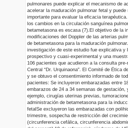
pulmonares puede explicar el mecanismo de a
acelerar la maduración pulmonar fetal y puede 
importante para evaluar la eficacia terapéutica
los cambios en la circulación sanguínea pulmon
betametasona
es escasa (7).
El objetivo de la 
modificaciones del
Doppler
de las arterias pulm
de
betametasona
para la maduración pulmonar
investigación de este estudio fue explicativa y 
prospectivo y cuasi-experimental y una muestra
106 pacientes que acudieron a la consulta pre-n
Central “Dr. Urquinaona". El Comité de Ética de
y se obtuvo el consentimiento informado de tod
pacientes
:
Se incluyeron embarazadas entre 18
embarazos de 24 a 34 semanas de gestación,
ejemplo, cirugías uterinas previas, tumoracione
administración de betametasona para la induc
fetal
Se excluyeron las embarazadas con polihid
trimestre, sospecha de restricción del crecimien
(circunferencia cefálica, circunferencia abdomi