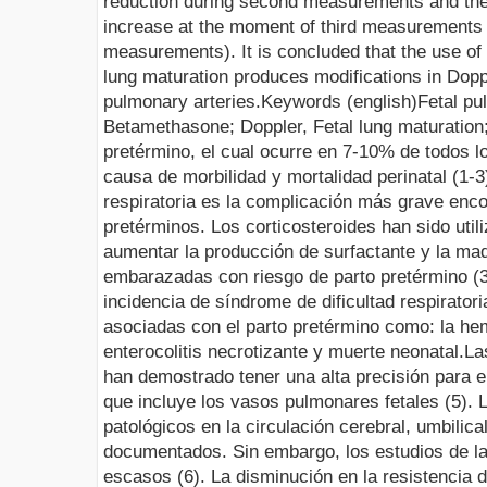
reduction during second measurements and then
increase at the moment of third measurements (
measurements). It is concluded that the use of
lung maturation produces modifications in Dop
pulmonary arteries.
Keywords
(
english
)
Fetal pu
Betamethasone; Doppler, Fetal lung maturation;
pretérmino
, el cual ocurre en 7-10% de todos l
causa de morbilidad y mortalidad perinatal (1-3
respiratoria es la complicación más grave enc
pretérminos
. Los
corticosteroides
han sido util
aumentar la producción de surfactante y la ma
embarazadas con riesgo de parto
pretérmino
(3
incidencia de síndrome de dificultad respirator
asociadas con el parto
pretérmino
como: la he
enterocolitis necrotizante y muerte neonatal.
La
han demostrado tener una alta precisión para el 
que incluye los vasos pulmonares fetales (5). 
patológicos en la circulación cerebral, umbilical
documentados. Sin embargo, los estudios de la 
escasos (6). La disminución en la resistencia d