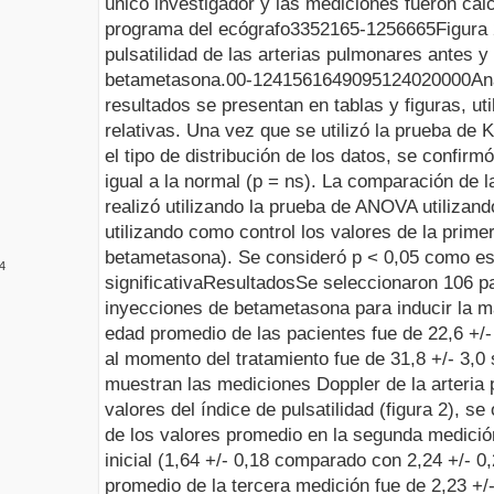
único investigador y las mediciones fueron ca
programa del ecógrafo
3352165
-1256665
Figura
pulsatilidad
de las arterias pulmonares antes y
betametasona
.
0
0
-124156
1649095
12
4
0
20000
An
resultados se presentan en tablas y figuras, ut
relativas. Una vez que se utilizó la prueba de
el tipo de distribución de los datos, se confirm
igual a la normal (p = ns). La comparación de l
realizó utilizando la prueba de ANOVA utilizan
utilizando como control los valores
de la prime
betametasona).
Se consideró p < 0,05 como es
4
significativa
Resultados
Se seleccionaron 106 p
inyecciones de betametasona para inducir la m
edad promedio de las pacientes fue de 22,6 +/-
al momento del tratamiento fue de 31,8 +/- 3,
muestran las mediciones Doppler de la arteria p
valores del índice de pulsatilidad (figura 2), s
de los valores promedio en la segunda medici
inicial (1,64 +/- 0,18 comparado con 2,24 +/- 0,
promedio de la tercera medición fue de 2,23 +/-