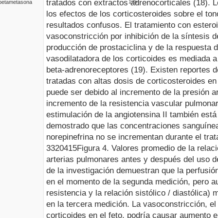
tratados con extractos adrenocorticales (18). 
12
5
betametasona
los efectos de los corticosteroides sobre el t
resultados confusos. El tratamiento con estero
vasoconstricción por inhibición de la síntesis d
producción de prostaciclina y de la respuesta 
vasodilatadora de los corticoides es mediada a
beta-adrenoreceptores (19). Existen reportes d
tratadas con altas dosis de corticosteroides en 
puede ser debido al incremento de la presión ar
incremento de la resistencia vascular pulmonar.
estimulación de la angiotensina II también est
demostrado que las concentraciones sanguínea
norepinefrina no se incrementan durante el trat
3320415
Figura
4
.
Valores promedio de la relació
arterias pulmonares antes y después del uso 
de la investigación demuestran que la perfusi
en el momento de la segunda medición, pero au
resistencia y la relación sistólico / diastólica) 
en la tercera medición. La vasoconstricción, el
corticoides en el feto, podría causar aumento e