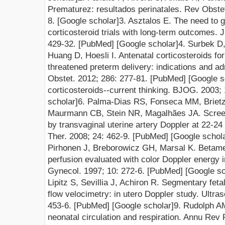
Prematurez: resultados perinatales.
Rev Obstet
8.
[Google scholar]
3. Asztalos E. The need to 
corticosteroid trials with long-term outcomes.
429-32.
[PubMed]
[Google scholar]
4. Surbek D,
Huang D, Hoesli I. Antenatal corticosteroids for
threatened preterm delivery: indications and a
Obstet. 2012; 286: 277-81.
[PubMed]
[Google s
corticosteroids--current thinking. BJOG. 2003; 
scholar]
6. Palma-Dias RS, Fonseca MM, Brietzk
Maurmann CB, Stein NR, Magalhães JA. Screeni
by transvaginal uterine artery Doppler at 22-24
Ther. 2008; 24: 462-9.
[PubMed]
[Google schola
Pirhonen J, Breborowicz GH, Marsal K. Betame
perfusion evaluated with color Doppler energy 
Gynecol. 1997; 10: 272-6.
[PubMed]
[Google sc
Lipitz S, Sevillia J, Achiron R. Segmentary fet
flow velocimetry: in utero Doppler study. Ultr
453-6.
[PubMed]
[Google scholar]
9. Rudolph A
neonatal circulation and respiration.
Annu Rev P