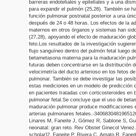
barreras endoteliales y epiteliales y a una dis
para expandir el pulmón (25,26). También se ha
función pulmonar postnatal posterior a una ún
después de 24 o 48 horas. Los efectos de la ad
maternos en otros órganos y sistemas han sid
(27,28), apoyando el efecto de maduración glob
feto.
Los resultados de la investigación sugiere
flujo sanguíneo dentro del pulmón fetal luego d
betametasona materna para la maduración pulmo
futuras deben concentrarse en la distribución d
velocimetría del ducto arterioso en los fetos 
pulmonar. También se debe investigar las posibi
estas mediciones en un modelo de predicción d
en pacientes tratadas con corticosteroides en 
pulmonar fetal.
Se concluye que el uso de betam
maduración pulmonar produce modificaciones e
arterias pulmonares fetales.
-3406830
481965
12
Linares M, Faneite J, Gómez R, Sablone S, Gu
neonatal: gran reto. Rev Obstet Ginecol Venez.
scholar]
2. Faneite P, Rivera C, Amato R, Fanei