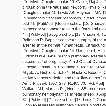
[PubMed]
[Google scholar]
10. Gao Y, Raj JU. R
circulation in the fetus and newborn. Physiol R
[Google scholar]
11. Lewis AB, Heymann MA, R
in pulmonary vascular responses in fetal lambs 
536-41
.
[PubMed]
[Google scholar]
12. Ghanaye
pulmonary vasomotor tone in the fetus and neo
44.
[PubMed]
[Google scholar]
13. Chaoui R, Ta
Bollmann R. Doppler echocardiography of the 
arteries in the normal human fetus. Ultrasound
[PubMed]
[Google scholar]
14. Rasanen J, Huh
Ludomirski A. Fetal branch pulmonary arterial 
second half of pregnancy. Am J Obstet Gynecol
[Google scholar]
15. Oyamada Y, Mori M, Kuwahi
Miyata A, Nishio K, Sato N, Naoki K, Kudo H, O
active vasoconstriction and total flow on perfusi
Am J Physiol. 1997; 273: R1465-73.
[PubMed]
Wallace MJ, Morgan DL, Hooper SB. Increases 
pulmonary hemodynamics in fetal sheep. J Appl
82
.
[PubMed]
[Google scholar]
17. Lenz F, Chao
Doppler-assessed pulmonary venous blood flow v