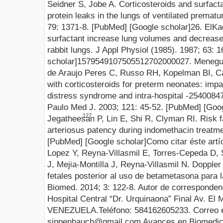
Seidner S, Jobe A. Corticosteroids and surfact
protein leaks in the lungs of ventilated prematur
79: 1371-8.
[PubMed]
[Google scholar]
26. ElKa
surfactant increase lung volumes and decrease
rabbit lungs. J Appl Physiol (1985). 1987; 63: 
scholar]
1579549
1075055
12
7
0
20000
27. Menegu
de Araujo Peres C, Russo RH, Kopelman BI, Ca
with corticosteroids for preterm neonates: imp
distress syndrome and intra-hospital
-25400
84
Paulo Med J. 2003;
121: 45-52.
[PubMed]
[Goog
12
7
Jegatheesan P, Lin E, Shi R, Clyman RI. Risk f
arteriosus patency during indomethacin treatm
[PubMed]
[Google scholar]
Como citar éste artí
Lopez
Y, Reyna-Villasmil E, Torres-Cepeda D, 
J,
Mejia
-Montilla J, Reyna-Villasmil N
.
Doppler
fetales posterior al uso de
betametasona
para 
Biomed
.
201
4
;
3
:
122
-
8
.
Autor de corresponden
Hospital Central “Dr.
Urquinaona
” Final Av. El 
VENEZUELA.Teléfono
: 584162605233. Correo
sippenbauch@gmail.com
Avances en Biomedic