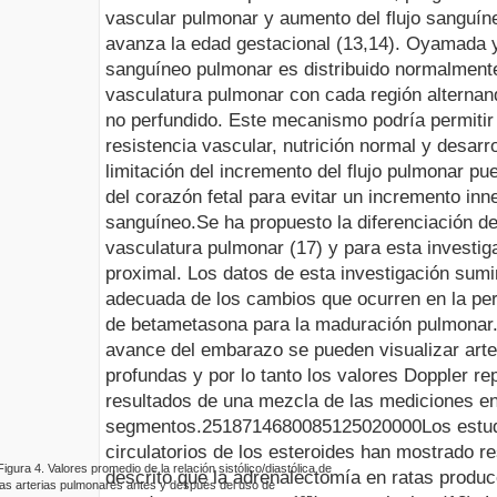
vascular pulmonar y aumento del flujo sanguí
avanza la edad gestacional (13,14).
Oyamada y 
sanguíneo pulmonar es distribuido normalmente
vasculatura pulmonar con cada región alternan
no perfundido. Este mecanismo podría permitir
resistencia vascular, nutrición normal y desarr
limitación del incremento del flujo pulmonar p
del corazón fetal para evitar un incremento in
sanguíneo.
Se ha propuesto la diferenciación d
vasculatura pulmonar (17) y para esta investi
proximal. Los datos de esta investigación sumi
adecuada de los cambios que ocurren en la perf
de betametasona para la maduración pulmonar.
avance del embarazo se pueden visualizar art
profundas y por lo tanto los valores Doppler r
resultados de una mezcla de las mediciones en
segmentos.
2518714
680085
12
5
0
20000
Los estu
circulatorios de los esteroides han mostrado r
Figura
4
.
Valores promedio de la relación sistólico/diastólica de
descrito que la adrenalectomía en ratas produc
las arterias pulmonares antes y después del uso de