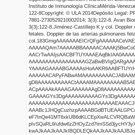
Instituto de Inmunología Clínica
Mérida-Venezu
122
-
8
Copyright: © ULA 201
4
Depósito Legal: 
7881
-27305
29210
0
0
201
4
;
3
(
3
):
122
-
8
.
Avan
Bio
3
(
3
):
122
-
8
.
Jiménez-Castillejo K y col
.
Doppler
d
fetales.
Doppler
de las arterias pulmonares fet
col.
183GmgAAAAAAAEICrQFgAAAAAACeVAEACQAAAxTICQAAAHW1BQAAABYQAAAmBg8AIiBXTUZDAQAA AAAAAQAm7AAAAABBAAAAACAAAKj5BwCoGQgAAQAAAGwAAAAAAAAAAAAAAEICAACtAQAAAAAAAAAA AACrTwAAIjsAACBFTUYAAAEAqBkIAA0AAAABAAAAAAAAAAAAAAAAAAAAVgUAAAADAADiAQAADwEA AAAAAAAAAAAAAAAAAGZaBwBVIgQARgAAACwAAAAgAAAARU1GKwFAAQAcAAAAEAAAAAIQwNsBAAAA YAAAAGAAAABGAAAAsHoAAKR6AABFTUYrHkAFAAwAAAAAAAAAH0ADAAwAAAAAAAAAMEACABAAAAAE AAAAAACAPyFABwAMAAAAAAAAACJABAAMAAAAAAAAACpAAAAkAAAAGAAAAAAAgD8AAAAAAAAAAAAA gD8AAAAAAAAAACtAAAAMAAAAAAAAAB5ABgAMAAAAAAAAACFABQAMAAAAAAAAAB5ACQAMAAAAAAAA ACpAAAAkAAAAGAAAAAAAgD8AAAAAAAAAAAAAgD8AAAAAAAAAACFABwAMAAAAAAAAACpAAAAkAAAA GAAAAGYs3DgAAAAAAAAAAGYs3DgAAAAAAAAAACRABAAMAAAAAAAAAAhAAAVIeQAAPHkAAAIQwNsB AAAAAAAAAAAAAAAAAAAAAAAAAAEAAACJUE5HDQoaCgAAAA1JSERSAAACQwAAAa4IBgAAAJMLAloA AAABc1JHQgCuzhzpAAAABGdBTUEAALGPC/xhBQAAAAlwSFlzAAAOwwAADsMBx2+oZAAAeLJJREFU eF7tnQe41MT6xkUB6dKLCEpXwALCVRQBaWJvqIgFBcVrF/96BexcFRVEsUsVpSggCCJIuyJdQAVE pIvSQaRL9/ufdw6zZHOyZzd7tmSSd3jycHY3yXzzm8nknW/aCcJAAiRAAiRAAiRAAgEmcEKA086k kwAJkAAJkAAJkIBQDLEQkAAJkAAJkAAJBJoAxVCgs5+JJwESIAESIAESoBhiGSABEiABEiABEgg0 AYqhQGc/E08CJEACJEACJEAxxDJAAiRAAiRAAiQQaAIUQ4HOfiaeBEiABEiABEiAYohlgARIgARI gARIINAEKIYCnf1MPAmQAAmQAAmQAMUQywAJkAAJkAAJkECgCVAMBTr7mXgSIAESIAESIAGKIZYB EiABEiABEiCBQBOgGAp09jPxJEACJEACJEACFEMsAyRAAiRAAiRAAoEmQDEU6Oxn4kmABEiABEiA BCiGWAZIgARIgARIgAQCTYBiKNDZz8STAAmQAAmQAAlQDLEMkAAJkAAJkAAJBJoAxVCgs5+JJwES IAESIAESoBhiGSABEiABEiABEgg0AYqhQGc/E08CJEACJEACJEAxxDJAAiRAAiRAAiQQaAIUQ4HO fiaeBEiABEiABEiAYohlgARIgARIgARIINAEKIYCnf1MPAmQAAmQAAmQAMUQywAJkAAJkAAJkECg CVAMBTr7mXgSIAESIAESIAGKIZYBEiABEiABEiCBQBOgGAp09jPxJEACJEACJEACFEMsAyRAAiRA AiRAAoEmQDEU6Oxn4kmABEiABEiABCiGWAZIgARIgARIgAQCTYBiKNDZz8STAAmQAAmQAAlQDLEM kAAJkAAJkAAJBJoAxVCgs5+JJwESIAESIAESoBhiGSABEiABEiABEgg0AYqhQGc/E08CJEACJEAC JEAxxDJAAiRAAiRAAiQQaAIUQ4HOfiaeBEiABEiABEiAYohlgARIgARIgARIINAEPCWG/vnnHzl6 9GiWDMH39oDvnL4PdG4y8SRAAiRAAiRAAq4JeEoMwXotcJzEjvU31ynlBSRAAiRAAiRAAiTgQMBz YkjbqMUQBRDLLQmQAAmQAAmQQDIJeEoM7d+/X2bPni343+olsgPYtGmTTJ8+XR0zZ86UI0eOJJMR 700CJEACJEACJOBjAp4SQxA3J5xwgvz6668h5PZxQStXrpRKlSqp8/Rx5513yqFDh3ycTUwaCZAA CZAACZBAsgikTQxZu8Hg2enYsaPky5dPCZwVK1ZETO8ZZ5whJUuWlB9//FHWrl0rQ4cOlTx58sjz zz/veI117FF245GSBZj3JQESIIEgE8hu/KfmwskwQS4h3kh72sSQNflPP/20tGrVSrp37y65cuXK IoasD8qwYcNk1apVYfTq1asnN954Y0Si2T1ofAi9URBpBQmQgH8JOAmiv/76S/bu3evfRDNlRhHw hBjasGGDmkWGLjB4hpYvXx4G0T6YGj9qEbN69WqpWLGi9O/fP27wFERxo+OFJEACJBCVgJMYOv/8 8+XZZ5+Nei1PIIFUEPCEGNIJnTt3bkQxZIVhFS+dOnWS0047LSKrgwcPSs+ePaVu3bphxxNPPCH7 9u1LBWPGQQIkQAKBJWBvbL733nuCertgwYICQfTQQw/JtGnTAsuHCfcGgbSKIfu0+e+//95RDGlP kPWhwnihJ598Us466yz5+eefI9LctWuX/N///Z+0b98+dGDANTxQQ4YM8UYu0AoSIAES8DkBXX/v 3LlTxo4dK/nz55fatWvL4sWL5e+//+Yiuj7Pf68nL61iyA7n+3mRxZD13PXr10utWrWkRo0asmbN mrgYY7B2TrrW4oqUF5EACZBAwAjYu8gghq644goZNWqUatDiYCCBdBPwpBhatmzZcS4ZO3Fgiw7r GKEzzzxTXn311dA51t9jAYpWCFolAwcOjOV0nkMCJEACJJADAlavPupr69pwGMrAcZs5gMtLE0LA U2Jo1qxZqvvql19+CSVu48aNUrx4cbW4IgLcqjgH44QwxR6/4Yg0td6JEsVQQsoOb0ICJEACMRHg XpIxYeJJaSTgKTG0detW6devn8CNioAHaM+ePdK7d29B1xgCptbjnHfeeUfefvtt9Rv+nzFjRswY KYZiRsUTSYAESCDhBOyeIHqGEo6YN3RJwFNiKIvtDrvVZ5e+WB8oiiGXpYSnkwAJkEAOCETbY5Ke oxzA5aUJIeBtMZSQJGa9CcVQksDytiRAAiRAAiRgIAGKIQMzjSaTAAmQAAmQAAkkjgDFUOJY8k4k QAIkQAIkQAIGEqAYMjDTaDIJkAAJkAAJkEDiCFAMJY4l70QCJEACJEACJGAgAYohAzONJpMACZCA KQQy1s2VfzL+MZCAlwlQDHk5d2gbCZAACfiAQKzLntiTGu91PkDGJKSYAMVQioEzOhIgARIIIoFB gwbJ5ZdfLi1btgwd119/vdxyyy2hzy1atFB///jjjwoRxVAQS0p60kwxlB7ujJUESIAEAkXg999/ lzZt2shVV10VOsqUKaO2V7J+h78XLlxIMRSo0pH+xFIMpT8PaAEJkAAJ+JaA8u5EGDLUuXNnqVmz ZsS00zPk22LhuYRRDHkuS2gQCZAACfiIQOYI6lCw6qLHHntMatSo4aPEMimmEqAYMjXnaDcJkAAJ GE6AYsjwDPSR+RRDPspMJoUESIAETCJAMWRSbvnbVoohf+cvU0cCJEACniVAMeTZrAmcYRRDgcty JpgESIAEvEGAYsgb+UArRCiGWApIgARIgATSQoBiKC3YGakDAYohFgsSIAESIIG0EKAYSgt2Rkox lEng77//lvz588vAgQNZKEiABEiABNJEgGIoTeAZbRYC9AyxUJAACZAACaSFAMVQWrAzUnqG6Bni U0ACJEACXiFAMeSVnKAd9AyxDJAACZAACSSVQKRtNSiGkoqdN3dBgGLIBSyeSgIkQAIk4I4AhJAW Q3ZRZBdD3IvMHVuenTgCFEOJY8k7kQAJkAAJ2AhYhZBd7Ng3arUKJ9yG4ojFKVUEKIZSRZrxkAAJ kEAACTgJmu3bt0vXrl3VJq1FihSRUaNGyYEDBxSd7DxJAcTHJKeIAMVQikAzGhIgARIIIgG7GPry yy+lVKlScs