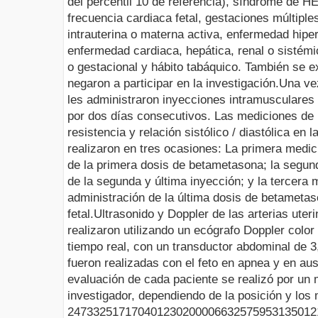
del percentil 10 de referencia), síndrome de HE
frecuencia cardiaca fetal, gestaciones múltiple
intrauterina o materna activa, enfermedad hiper
enfermedad cardiaca, hepática, renal o sistémic
o gestacional y hábito tabáquico. También se e
negaron a participar en la investigación.
Una ve
les administraron inyecciones intramusculares
por dos días consecutivos. Las mediciones de í
resistencia y relación sistólico / diastólica en 
realizaron en tres ocasiones: La primera medic
de la primera dosis de betametasona; la segu
de la segunda y última inyección; y la tercera m
administración de la última dosis de betameta
fetal.
Ultrasonido y Doppler de las arterias uter
realizaron utilizando un ecógrafo Doppler color
tiempo real, con un transductor abdominal de 
fueron realizadas con el feto en apnea y en au
evaluación de cada paciente se realizó por un
investigador, dependiendo de la posición y los 
2473325
1717040
123
0
20000
6632575
9531350
12