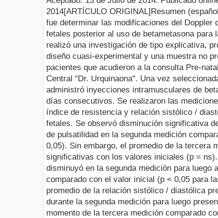
Aceptado
:
13
de
Julio
de 201
4
.
Publicado onlin
2014
[ARTÍCULO ORIGINAL]
Resumen
(español
fue determinar las modificaciones del
Doppler
d
fetales posterior al uso de
betametasona
para l
realizó una investigación de tipo explicativa, p
diseño cuasi-experimental y una muestra no pro
pacientes que acudieron a la consulta Pre-natal
Central “Dr.
Urquinaona
". Una vez seleccionada
administró inyecciones intramusculares de
bet
días consecutivos. Se realizaron las medicion
índice de resistencia y relación sistólico / dias
fetales. Se observó disminución significativa d
de
pulsatilidad
en la segunda medición comparad
0,05). Sin embargo, el promedio de la tercera 
significativas con los valores iniciales (p =
ns
)
disminuyó en la segunda medición para luego a
comparado con el valor inicial (p < 0,05 para l
promedio de la relación sistólico / diastólica p
durante la segunda medición para luego present
momento de la tercera medición comparado con e