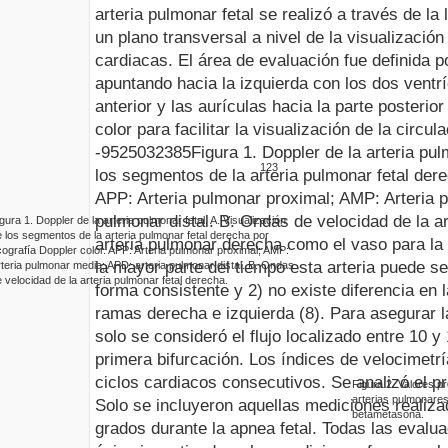
arteria pulmonar fetal se realizó a través de la 
un plano transversal a nivel de la visualizació
cardiacas. El área de evaluación fue definida p
apuntando hacia la izquierda con los dos ventrí
anterior y las aurículas hacia la parte posterior 
color para facilitar la visualización de la circ
-95250
32385
Figura
1
.
Doppler
de la arteria pul
123
los segmentos de la arteria pulmonar fetal der
APP: Arteria pulmonar proximal; AMP: Arteria 
pulmonar distal. B. Ondas de velocidad de la ar
igura
1
.
Doppler
de la arteria pulmonar fetal. A. Visualización
 los segmentos de la arteria pulmonar fetal derecha por
arteria pulmonar derecha como el vaso para la 
cografía
Doppler
color. APP: Arteria pulmonar proximal; AMP:
la mayor parte del tiempo esta arteria puede se
teria pulmonar media; APD: arteria pulmonar distal. B. Ondas
 velocidad de la arteria pulmonar fetal derecha
.
forma consistente y 2) no existe diferencia en
ramas derecha e izquierda (8). Para asegurar la
solo se consideró el flujo localizado entre 10 
primera bifurcación. Los índices de velocimetr
ciclos cardiacos consecutivos. Se analizó el p
Figura
2
.
Valores p
arterias pulmonare
Solo se incluyeron aquellas mediciones realiza
betametasona
.
grados durante la apnea fetal. Todas las evalu