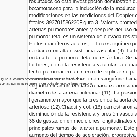
resultados de esta investigación demuestran qu
betametasona para la inducción de la maduraci
modificaciones en las mediciones del Doppler 
fetales
-39370
1586230
Figura
3
.
Valores promedi
arterias pulmonares antes y después del uso 
pulmonar fetal es un sistema de elevada resisten
En los mamíferos adultos, el flujo sanguíneo p
cardiaco con alta resistencia vascular (9). La b
onda arterial pulmonar fetal no está clara. Se 
factores, como la resistencia vascular, la capac
lecho pulmonar en un intento de explicar su patr
aumento marcado del volumen sanguíneo hacia
Figura
3
.
Valores promedio de índice de resistencia de las
arterias pulmonares antes y después del uso de
betametasona
segunda mitad del embarazo parece correlacio
diámetro de la arteria pulmonar (11). La presión
ligeramente mayor que la presión de la aorta de
arterioso (12).
Chaoui y col. (13) demostraron a
disminución de la resistencia y presión vascu
38 de gestación en mediciones longitudinales c
principales ramas de la arteria pulmonar. Esto
aumento del tiempo de aceleración, progresiva 