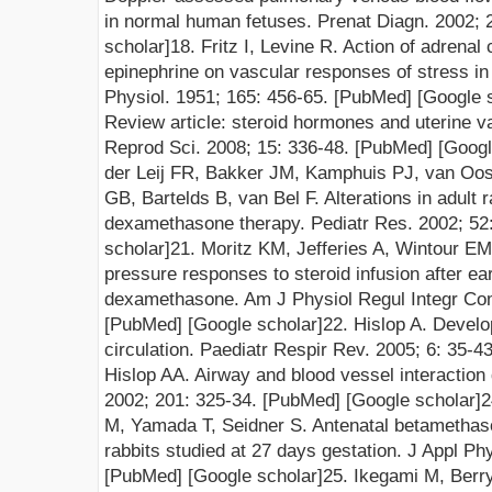
in normal human fetuses. Prenat Diagn. 2002; 
scholar]
18. Fritz I, Levine R. Action of adrenal 
epinephrine on vascular responses of stress i
Physiol.
1951; 165: 456-65
.
[PubMed]
[Google 
Review article: steroid hormones and uterine v
Reprod Sci. 2008; 15: 336-48.
[PubMed]
[Googl
der Leij FR, Bakker JM, Kamphuis PJ, van Oo
GB, Bartelds B, van Bel F. Alterations in adult r
dexamethasone therapy. Pediatr Res. 2002; 52:
scholar]
21. Moritz KM, Jefferies A, Wintour EM
pressure responses to steroid infusion after ear
dexamethasone. Am J Physiol Regul Integr Com
[PubMed]
[Google scholar]
22. Hislop A. Develo
circulation. Paediatr Respir Rev. 2005; 6: 35-43
Hislop AA. Airway and blood vessel interaction
2002; 201: 325-34.
[PubMed]
[Google scholar]
2
M, Yamada T, Seidner S. Antenatal betamethaso
rabbits studied at 27 days gestation. J Appl Ph
[PubMed]
[Google scholar]
25. Ikegami M, Berr