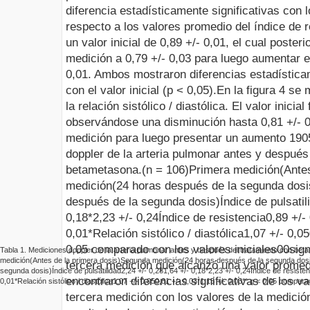
diferencia estadísticamente significativas con l
respecto a los valores promedio del índice de r
un valor inicial de 0,89 +/- 0,01, el cual post
medición a 0,79 +/- 0,03 para luego aumentar e
0,01. Ambos mostraron diferencias estadística
con el valor inicial (p < 0,05).
En la figura 4 se
la relación sistólico / diastólica. El valor inicial
observándose una disminución hasta 0,81 +/- 
medición para luego presentar un aumento
190
doppler
de la arteria pulmonar antes y después
betametasona
.
(n = 106)
Primera
m
edición
(Ante
m
edición
(24 horas después de la segunda dosi
después
de la segunda dosis)
Índice de
pulsatil
0,18*
2,23 +/- 0,24
Índice de resistencia
0,89 +/-
0,01*
Relación sistólico / diastólica
1,07 +/- 0,05
0,05 comparado con los valores iniciales
0
0
sign
Tabla 1.
Mediciones
doppler
de la arteria pulmonar antes y después del tratamiento con
bet
m
edición
(Antes de la primera dosis)
Segunda
m
edición
(24 horas después de la segunda dos
tercera medición que alcanzó una valor promedi
segunda dosis)
Índice de
pulsatilidad
2,24 +/- 0,28
1,64 +/- 0,18*
2,23 +/- 0,24
Índice de resisten
encontraron diferencias significativas de los 
0,01*
Relación sistólico / diastólica
1,07 +/- 0,05
0,81 +/- 0,03*
1,15 +/- 0,03*
* p < 0,05 comparad
tercera medición con los valores de la medición