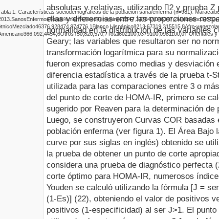
absolutas y relativas, utilizando

2 y prueba Z 
Tabla 1.
Características sociodemográficas de la población sana/enferma (n=981). Maracaibo
ellas y diferencias entre las proporciones resp
2013.
Sanos
Enfermos
Total
n
%
n
%
n
%
Sexo
Femenino
285
47,3
178
47,0
463
47,2
Masculino
317
52,
étnico
Mezclado
463
76,9
284
74,9
747
76,1
Blanco Hispánico
82
13,6
73
19,3
155
15,8
Afro-venezola
normalidad en la distribución de las variables cu
Americano
36
6,0
9
2,4
45
4,6
Otros†
5
0,8
2
0,5
7
0,7
Total
602
100,0
379
100,0
981
100,0
† Orientales y
Geary; las variables que resultaron ser no nor
transformación logarítmica para su normalizaci
fueron expresadas como medias y desviación 
diferencia estadística a través de la prueba t
utilizada para las comparaciones entre 3 o más
del punto de corte de HOMA-IR, primero se cal
sugerido por Reaven para la determinación de p
Luego, se construyeron Curvas COR basadas e
población enferma (ver
f
igura 1). El Área Bajo 
curve por sus siglas en inglés
) obtenido se util
la prueba de obtener un punto de corte apropi
considera una prueba de diagnóstico perfecta (
corte óptimo para HOMA-IR, numerosos índices 
Youden se calculó utilizando la fórmula [J = se
(1-Es)] (22), obteniendo el valor de positivos v
positivos (1-especificidad) al ser J>1. El punt