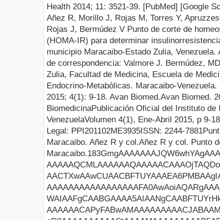
Health 2014;
11:
3521-39. [
PubMed
] [
Google Sc
Añez R, Morillo J, Rojas M, Torres Y, Apruzzes
Rojas J, Bermúdez V
Punto de corte de homeo
(HOMA-IR) para determinar insulinorresistencia
municipio Maracaibo-Estado Zulia, Venezuela
.
de correspondencia:
Valmore J. Bermúdez, MD
Zulia, Facultad de Medicina, Escuela de Medici
Endocrino-Metabólicas. Maracaibo-Venezuela.
201
5
;
4
(
1
):
9
-
18
. Avan Biomed.
Avan Biomed
. 
Biomedicina
Publicación Oficial del Instituto de
Venezuela
Volumen
4
(
1
),
Ene
-
Abril
201
5
, p
9
-
18
Legal:
PPI201102ME3935
ISSN:
2244-7881
Punt
Maracaibo
.
Añez
R
y col
.
Añez R y col.
Punto d
Maracaibo.
183GmgAAAAAAAJQW6whYAgAAAAA2SwEACQAAA28vAQAGABYQAAAAABYQAAAmBg8AIiBXTUZDAQAA AAAAAQCMLAAAAAAQAAAAACAAAOjTAQDo8wEAAQAAAGwAAAD3////9f///5wWAAD2CAAAAAAAAAAA AACTXwAAwCUAACBFTUYAAAEA6PMBAAgIAAADAAAAAAAAAAAAAAAAAAAAYRMAAGgbAADSAAAAKQEA AAAAAAAAAAAAAAAAAFA0AwAoiAQARgAAACwAAAAgAAAARU1GKwFAAQAcAAAAEAAAAAIQwNsAAAAA WAIAAFgCAABGAAAA5AIAANgCAABFTUYrHkAFAAwAAAAAAAAAH0ADAAwAAAAAAAAAMEACABAAAAAE AAAAAACAPyFABwAMAAAAAAAAACJABAAMAAAAAAAAACpAAAAkAAAAGAAAAAAAgD8AAAAAAAAAAAAA gD8AAAAAAAAAACtAAAAMAAAAAAAAAB5ABgAMAAAAAAAAACFABQAMAAAAAAAAAB5ACQAMAAAAAAAA ACpAAAAkAAAAGAAAAAAAgD8AAAAAAAAAAAAAgD8AAAAAAAAAACFABwAMAAAAAAAAACpAAAAkAAAA GAAAALACLDoAAAAAAAAAALACLDoAANzCAIB9xCtAAAAMAAAAAAAAACpAAAAkAAAAGAAAALACLDoA AAAAAAAAALACLDoAANzCAIB9xCtAAAAMAAAAAAAAACpAAAAkAAAAGAAAALACLDoAAAAAAAAAALAC LDrlR/lAwovwQCtAAAAMAAAAAAAAACpAAAAkAAAAGAAAALACLDoAAAAAAAAAALACLDpxIPNEdTrF QytAAAAMAAAAAAAAACpAAAAkAAAAGAAAALACLDoAAAAAAAAAALACLDpxIPNEdTrFQytAAAAMAAAA AAAAACpAAAAkAAAAGAAAALACLDoAAAAAAAAAALACLDoAsBdFAMAsRCtAAAAMAAAAAAAAACpAAAAk AAAAGAAAAFVVBUEAAAAAAAAAAFVVBUEAANzCAIB9xCtAAAAMAAAAAAAAACpAAAAkAAAAGAAAAAAA gD8AAAAAAAAAAAAAgD8ibRhF1Ck0RCtAAAAMAAAAAAAAACpAAAAkAAAAGAAAAFVVBUEAAAAAAAAA AFVVBUEAANzCAIB9xCtAAAAMAAAAAAAAACpAAAAkAAAAGAAAAFVVBUEAAAAAAAAAAFVVBUEAANzC AIB9xCtAAAAMAAAAAAAAACpAAAAkAAAAGAAAAAAAgD8AAAAAAAAAAAAAgD8ibRhF1Ck0RARAAAAM AAAAAAAAACEAAAAIAAAAIQAAAAgAAAAcAAAACAAAAEsAAAAQAAAAAAAAAAUAAAAkAAAAJAAAAAAA gD8AAAAAAAAAAAAAgD8ibRhF1Ck0RAIAAAAMAAAAEAAAAAAAAAAAAAAACgAAABAAAAAAAAAAAAAA AFIAAABwAQAAAQAAAIv///8AAAAAAAAAAAAAAACQAQAAAAAAAgQABBJTAHkAbQBiAG8AbAAAAB0A AAAAAMBrhQcAAAAAyBqQ+/4HAACQYo8HAAAAALDIHQAAAAAAgFeVCwAAAABgMPjqAAAAAAAAAIA6 gYbAuNCW+/4HAADo5mDSOWcAALAAAAAAAAAAAAAAAAAAAAAAAAAAAAAAAAAAAAAAAAAAAAAAAAAA AAAAAAAAAAAAAAAAAAAAAAAAAAAAAAAA8D8AAAAAAAAAAMBRsQwAAAAAKVJV//4HAACky8ILAAAA ANgCAAAAAAAAgB8AAAAAAABfFJf7/gcAAIA/AAAAAAAA8G27CwAAAABAwqoEAAAAAIA/AAAAAAAA kGKPBwAAAACuLJD7AAAAAIA/AAAAAAAA0y1T//4HAACky8ILAAAAAPDEHQAAAAAAgB8AAAAAAADY AgAAAAAAAJBijwcAAAAAzfOP+2R2AAgAAAAAJQAAAAwAAAABAAAAFgAAAAwAAAAYAAAAEgAAAAwA AAABAAAAGAAAAAwAAACAAAACVAAAAFQAAACHCQAAzAIAALwJAABbAwAAAgAAAAAAAAAAAAAAAAAA AHEAAAABAAAATAAAAAAAAAAAAAAAAAAAAP//////////UAAAALfwZXI2AAAAJQAAAAwAAAAOAACA KAAAAAwAAAABAAAAIgAAAAwAAAD/////IgAAAAwAAAD/////RgAAAGwBAABgAQAARU1GKytAAAAM AAAAAAAAACpAAAAkAAAAGAAAAFVVBUEAAAAAAAAAAFVVBUEAANzCAIB9xCtAAAAMAAAAAAAAACpA AAAkAAAAGAAAALACLDoAAAAAAAAAALACLDoAECRFAIBKRCtAAAAMAAAAAAAAACpAAAAkAAAAGAAA AFVVBUEAAAAAAAAAAFVVBUEAANzCAIB9xCtAAAAMAAAAAAAAACpAAAAkAAAAGAAAAAAAgD8AAAAA AAAAAAAAgD/oyidFERNSRCtAAAAMAAAAAAAAACpAAAAkAAAAGAAAAFVVBUEAAAAAAAAAAFVVBUEA ANzCAIB9xCtAAAAMAAAAAAAAACpAAAAkAAAAGAAAAFVVBUEAAAAAAAAAAFVVBUEAANzCAIB9xCtA AAAMAAAAAAAAACpAAAAkAAAAGAAAAAAAgD8AAAAAAAAAAAAAgD/oyidFERNSRARAAAAMAAAAAAAA ACEAAAAIAAAAIQAAAAgAAAAcAAAACAAAAEsAAAAQAAAAAAAAAAUAAAAkAAAAJAAAAAAAgD8AAAAA AAAAAAAAgD/oyidFERNSRAIAAAAMAAAAEAAAAAAAAAAAAAAACgAAABAAAAAAAAAAAAAAAFIAAABw AQAAAQAAAKj///8AAAAAAAAAAAAAAACQAQAAAAAAAAQABBJUAGkAbQBlAHMAIABOAGUAdwAgAFIA bwBtAGEAbgAAAP4HAACQYo8HAAAAALDIHQAAAAAAgFeVCwAAAABgMPjqAAAAAAAAACBiPorAuNCW +/4HAADo5mDSOWcAALAAAAAAAAAAAAAAAAAAAAAAAAAAAAAAAAAAAAAAAAAAAAAAAAAAAAAAAAAA AAAAAAAAAAAAAAAAAAAAAAAA8D8AAAAAAAAAAMBRsQwAAAAAKVJV//4HAACky8ILAAAAAGABAAAA AAAAgB8AAAAAAABfFJf7/gcAAIA/AAAAAAAA8G27CwAAAABAwqoEAAAAAIA/AAAAAAAAAQAAAAAA AABpEVH/AAAAAIA/AAAAAAAA0y1T//4HAACky8ILAAAAAO