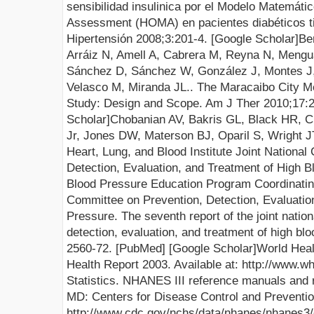
sensibilidad insulinica por el Modelo Matemát
Assessment (HOMA) en pacientes diabéticos ti
Hipertensión 2008;3:201-4. [
Google Scholar
]
Be
Arráiz N, Amell A, Cabrera M, Reyna N, Mengual
Sánchez D, Sánchez W, González J, Montes J,
Velasco M, Miranda JL..
The Maracaibo City M
Study: Design and Scope. Am J Ther 2010;17:2
Scholar
]
Chobanian AV, Bakris GL, Black HR, 
Jr, Jones DW, Materson BJ, Oparil S, Wright JT
Heart, Lung, and Blood Institute Joint Nationa
Detection, Evaluation, and Treatment of High B
Blood Pressure Education Program Coordinatin
Committee on Prevention, Detection, Evaluatio
Pressure. The seventh report of the joint natio
detection, evaluation, and treatment of high bl
2560-72. [
PubMed
] [
Google Scholar
]
World Heal
Health Report 2003. Available at:
http://www.wh
Statistics. NHANES III reference manuals and 
MD: Centers for Disease Control and Prevention
http://www.cdc.gov/nchs/data/nhanes/nhane