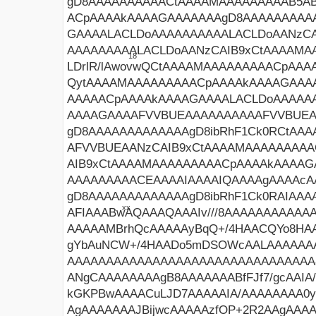
18
xx