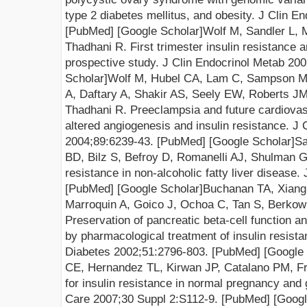
type 2 diabetes mellitus, and obesity. J Clin E
[
PubMed
] [
Google Scholar
]
Wolf M, Sandler L, 
Thadhani R. First trimester insulin resistance
prospective study. J Clin Endocrinol Metab 200
Scholar
]
Wolf M, Hubel CA, Lam C, Sampson M
A, Daftary A, Shakir AS, Seely EW, Roberts 
Thadhani R. Preeclampsia and future cardiovasc
altered angiogenesis and insulin resistance. J 
2004;89:6239-43. [
PubMed
] [
Google Scholar
]
Sa
BD, Bilz S, Befroy D, Romanelli AJ, Shulman G
resistance in non-alcoholic fatty liver disease
[
PubMed
] [
Google Scholar
]
Buchanan TA, Xiang
Marroquin A, Goico J, Ochoa C, Tan S, Berkow
Preservation of pancreatic beta-cell function a
by pharmacological treatment of insulin resist
Diabetes 2002;51:2796-803. [
PubMed
] [
Google 
CE, Hernandez TL, Kirwan JP, Catalano PM, F
for insulin resistance in normal pregnancy and 
Care 2007;30 Suppl 2:S112-9. [
PubMed
] [
Googl