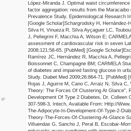
López-Miranda J. Optimal waist circumference cu
factor aggregation: results from the Maracaibo
Prevalence Study. Epidemiological Research In
[
Googl
e
Scholar
]
Schargrodsky H, Hernández-
Silva H, Vinueza R, Silva Ayçaguer LC, Toubo
J, Pellegrini F, Macchia A, Wilson E; CARMELA
assessment of cardiovascular risk in seven La
2008;121:58-65. [
PubMed
] [
Google Scholar
]
Esc
Ramírez JC, Hernández R, Macchia A, Pellegri
Boissonnet C, Champagne BM; CARMELA Study 
of diabetes and impaired fasting glucose in u
Study. Diabet Med 2009;26:864-71. [
PubMed
] [
Rojas J, Aguirre M, Cano C, Arraiz N, Silva C,
Theory: The Forces Of
Clustering At Glance”, 
Development Of Type 2 Diabetes, Dr. Colleen C
17
307-598-3, Intech, Available From:
Http://Www
The-Adipocyte-In-Development-Of-Type-2-Diab
Theory-The-Forces-Of-Clustering-At-Glance
Sa
Villuendas G, Sancho J, Peral B, Escobar-Mor
polycystic ovary syndrome with genomic variant