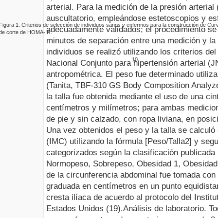
arterial
.
Para la medición de la presión arterial 
auscultatorio, empleándose estetoscopios y e
Figura 1.
Criterios de selección de individuos sanos y enfermos para la construcción de Cu
adecuadamente validados; el procedimiento se 
de corte de HOMA-IR
.
minutos de separación entre una medición y la
individuos se realizó utilizando los criterios d
10
Nacional Conjunto para hipertensión arterial (J
antropométrica
.
El peso fue determinado utiliz
(Tanita, TBF-310 GS Body Composition Analyze
la talla fue obtenida mediante el uso de una cin
centímetros y milímetros; para ambas medicio
de pie y sin calzado, con ropa liviana, en posic
Una vez obtenidos el peso y la talla se calculó
(IMC) utilizando la fórmula [Peso/Talla
2
] y seg
categorizados según la clasificación publicada
Normopeso, Sobrepeso, Obesidad 1, Obesidad 
de la circunferencia abdominal fue tomada con 
graduada en centímetros en un punto equidistant
cresta ilíaca de acuerdo al protocolo del Instit
Estados Unidos (19).
Análisis de laboratorio
.
To