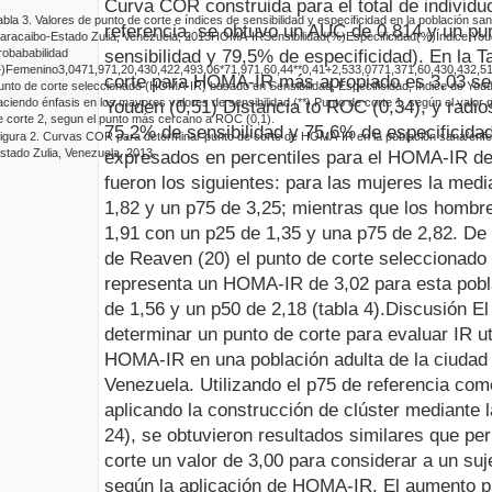
Curva COR construida para el total de individu
abla 3.
Valores de
punto de corte e índices de sensibilidad y especificidad en la población s
referencia, se
obtuvo un AUC de 0,814 y un pun
aracaibo-Estado Zulia, Venezuela, 2013
HOMA-IR
Sensibilidad(%)
Especificidad(%)
Índice Yo
robababilidad
sensibilidad y 79,5% de especificidad). En la T
+)
Femenino
3,04
71,9
71,2
0,43
0,42
2,49
3,06
*
71,9
71,6
0,44
**
0,41
+
2,53
3,07
71,3
71,6
0,43
0,43
2,5
corte para HOMA-IR más apropiado es 3,03 sel
unto de corte seleccionado (HOMA-IR) basado en Sensibilidad, Especificidad, Índice de Youd
aciendo énfasis en los mayores valores de sensibilidad.
(
**
) Punto de corte 1, según el valor 
Youden (0,51) Distancia to ROC (0,34), y radios
e corte 2, segun el punto más cercano a ROC (0,1).
75,2% de sensibilidad y 75,6% de especificidad
igura
2
.
Curvas COR para determinar punto de corte de HOMA-IR en la población sana/enfe
stado Zulia, Venezuela, 2013
.
expresados en percentiles para el HOMA-IR de
fueron los siguientes: para las mujeres la med
1,82 y un p75 de 3,25; mientras que los hombr
1,91 con un p25 de 1,35 y una p75 de 2,82. D
de Reaven (20) el punto de corte seleccionado 
representa un HOMA-IR de 3,02 para esta pob
de 1,56 y un p50 de 2,18 (
t
abla 4).
Discusión
El
determinar un punto de corte para evaluar IR u
HOMA-IR en una población adulta de la ciudad 
Venezuela. Utilizando el p75 de referencia com
aplicando la construcción de clúster mediante 
24), se obtuvieron resultados similares que p
corte un valor de 3,00 para considerar a un suj
según la aplicación de HOMA-IR.
El aumento p