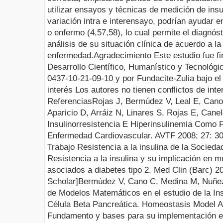
utilizar ensayos y técnicas de medición de insu
variación intra e interensayo, podrían ayudar en
o enfermo (4,57,58), lo cual permite el diagnós
análisis de su situación clínica de acuerdo a la 
enfermedad
.
Agradecimiento
Este estudio fue f
Desarrollo Científico, Humanístico y Tecnológ
0437-10-21-09-10 y por Fundacite-Zulia bajo e
interés
Los autores no tienen conflictos de inte
Referenc
ias
Rojas J, Bermúdez V, Leal E, Cano R
Aparicio D, Arráiz N, Linares S, Rojas E, Can
Insulinorresistencia E Hiperinsulinemia Como
Enfermedad Cardiovascular. AVTF 2008;
27:
3
Trabajo Resistencia a la insulina de la Socied
Resistencia a la insulina y su implicación en mú
asociados a diabetes tipo 2. Med Clin (Barc) 2
Scholar
]
Bermúdez V, Cano C, Medina M, Nuñez 
de Modelos Matemáticos en el estudio de la Insu
Célula Beta Pancreática. Homeostasis Model 
Fundamento y bases para su implementación en 