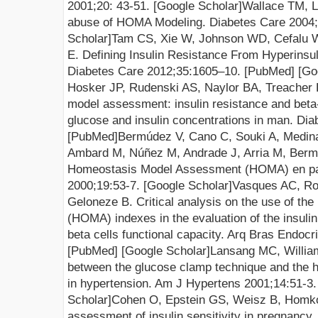
2001;20:
43-51. [
Google Scholar
]
Wallace TM, 
abuse of HOMA Modeling. Diabetes Care 2004;
Scholar
]
Tam CS, Xie W, Johnson WD, Cefalu 
E
. Defining Insulin Resistance From Hyperins
Diabetes Care 2012;35:1605–10. [
PubMed
] [
Go
Hosker JP, Rudenski AS, Naylor BA, Treacher
model assessment: insulin resistance and beta-
glucose and insulin concentrations in man. Dia
[
PubMed
]
Bermúdez V, Cano C, Souki A, Medina
Ambard M, Núñez M, Andrade J, Arria M, Bermú
Homeostasis Model Assessment (HOMA) en paci
2000;19:53-7. [
Google Scholar
]
Vasques AC, Ro
Geloneze B. Critical analysis on the use of t
(HOMA) indexes in the evaluation of the insuli
beta cells functional capacity. Arq Bras Endocr
[
PubMed
] [
Google Scholar
]
Lansang MC, William
between the glucose clamp technique and the
in hypertension. Am J Hypertens 2001;14:51-3.
Scholar
]
Cohen O, Epstein GS, Weisz B, Homko 
assessment of insulin sensitivity in pregnancy.