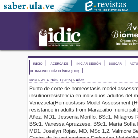
INICIO
ACERCA DE
INICIAR SESIÓN
BUSCAR
ACTU
DE INMUNOLOGÍA CLÍNICA (IDIC)
Inicio
>
Vol. 4, Núm. 1 (2015)
>
Añez
Punto de corte de homeostasis model assessm
insulinorresistencia en individuos adultos del 
V
enezuela
(
Homeostasis Model Assessment (
resistance i
n
a
dults
f
rom Maracaibo
m
unicipali
Añez,
MD
1
, Jessenia Morillo, BSc
1
, Milagros 
BSc
1
,
Vanessa Apruzzese, BSc
1
,
María Sofía
MD
1
,
Joselyn Rojas, MD, MSc
1,2
,
Valmore B