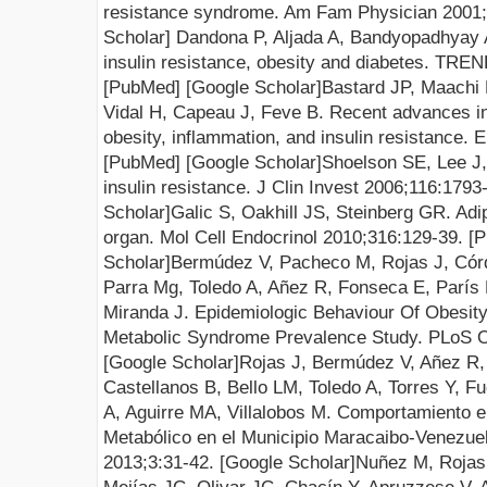
resistance syndrome. Am Fam Physician 2001;6
Scholar
]
Dandona P, Aljada A, Bandyopadhyay A
insulin resistance, obesity and diabetes. TRE
[
PubMed
] [
Google Scholar
]
Bastard JP, Maachi
Vidal H, Capeau J, Feve B. Recent advances in
obesity, inflammation, and insulin resistance.
[
PubMed
] [
Google Scholar
]
Shoelson SE, Lee J,
insulin resistance. J Clin Invest 2006;116:1793
Scholar
]
Galic S, Oakhill JS, Steinberg GR. Adi
organ. Mol Cell Endocrinol 2010;316:129-39. [
P
Scholar
]
Bermúdez V, Pacheco M, Rojas J, Córd
Parra Mg, Toledo A, Añez R, Fonseca E, Parí
Miranda J. Epidemiologic Behaviour Of Obesity
Metabolic Syndrome Prevalence Study. PLoS O
[
Google Scholar
]
Rojas J, Bermúdez V, Añez R,
Castellanos B, Bello LM, Toledo A, Torres Y, 
A, Aguirre MA, Villalobos M. Comportamiento 
Metabólico en el Municipio Maracaibo-Venezue
2013;3:31-42. [
Google Scholar
]
Nuñez M, Rojas 