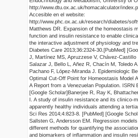
Endocrinology and Metabolism, University of O
http://www.dtu.ox.ac.uk/homacalculator/index.
Accesible en el website:
http://www.phc.ox.ac.uk/research/diabetes/sof
Matthews DR. Expansi
on of the homeostasis 
function and insulin resistance to enable clinic
the interactive adjustment of physiology and t
Diabetes Care 2013;36:2324-30.[
PubMed
] [
Goo
J, Martínez MS, Apruzzese V, Chávez-Castillo
Salazar J, Bello L, Añez R, Chacín M, Toledo A
Pachano F, López-Miranda J. Epidemiologic Beh
Optimal Cut-Off Point for Homeostasis Model 
A Report from a Venezuelan Population. ISRN 
[
Google Scholar
]
Banerjee R, Ray K, Bhattacher
I. A study of insulin resistance and its clinico
apparently healthy individuals attending a terti
Sci Res 2014;4:823-8.
[
PubMed
] [
Google Schol
Sallsten G, Andersson EM. Regression models 
different methods for quantifying the associat
and biomarkers of inflammation and insulin res