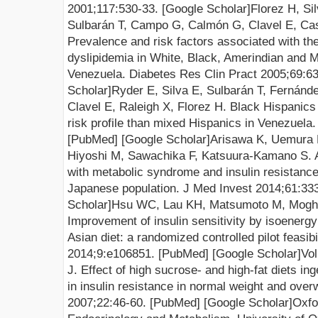
2001;117:530-33. [
Google Scholar
]
Florez H, Si
Sulbarán T, Campo G, Calmón G, Clavel E, Cast
Prevalence and risk factors associated with t
dyslipidemia in White, Black, Amerindian and M
Venezuela. Diabetes Res Clin Pract 2005;69:63
Scholar
]
Ryder E, Silva E, Sulbarán T, Fernán
Clavel E, Raleigh X, Florez H. Black Hispanic
risk profile than mixed Hispanics in Venezuela.
[
PubMed
] [
Google Scholar
]
Arisawa K, Uemura
Hiyoshi M, Sawachika F, Katsuura-Kamano S. As
with metabolic syndrome and insulin resistance
Japanese
population. J Med Invest 2014;61:333
Scholar
]
Hsu WC, Lau KH, Matsumoto M, Mogha
Improvement of insulin sensitivity by isoenergy
Asian diet: a randomized controlled pilot feasib
2014;9:e106851. [
PubMed
] [
Google Scholar
]
Vo
J. Effect of high sucrose- and high-fat diets in
in insulin resistance in normal weight and ov
2007;22:46-60. [
PubMed
] [
Google Scholar
]
Oxfo