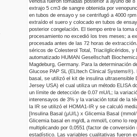
venosa fueron tomadas posterior a ayuno de 8 
extrajo 5 cm3 de sangre obtenida por venopunci
en tubos de ensayo y se centrifugó a 4000 rpm
extraído el suero y colocado en tubos de ensay
posterior congelación. El tiempo entre la toma 
1
procesamiento no excedió los tres meses; a exc
procesada antes de las 72 horas de extracción
séricos de Colesterol Total, Triacilglicéridos, 
automatizado HUMAN Gesellschaft Biochemica
Magdeburg, Germany. Para la determinación de la
Glucose PAP SL (ELItech Clinical Systems
®
).
basal, se utilizó el kit de insulina ultrasensib
Jersey USA) el cual utiliza un método ELISA d
un límite de detección de 0.07 mU/L; la variaci
interensayos de 3% y la variación total de la t
la IR se utilizó el HOMA1-IR y se calculó media
[Insulina Basal (µU/L) x Glicemia Basal (mmol/
Glicemia basal en mg/dL a mmol/L como lo requi
multiplicando por 0,0551 (factor de conversió
estadístico
.
Las variables cualitativas fueron