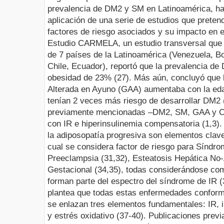
prevalencia de DM2 y SM en Latinoamérica, ha
aplicación de una serie de estudios que pretend
factores de riesgo asociados y su impacto en el
Estudio CARMELA, un estudio transversal que i
de 7 países de la Latinoamérica (Venezuela, Bo
Chile, Ecuador), reportó que la prevalencia d
obesidad de 23% (27). Más aún, concluyó que l
Alterada en Ayuno (GAA) aumentaba con la eda
tenían 2 veces más riesgo de desarrollar DM2 
previamente mencionadas –DM2, SM, GAA y Ob
con IR e hiperinsulinemia compensatoria (1,3). 
la adiposopatía progresiva son elementos claves
cual se considera factor de riesgo para Síndro
Preeclampsia (31,32), Esteatosis Hepática No-
Gestacional (34,35), todas considerándose com
forman parte del espectro del síndrome de IR (
plantea que todas estas enfermedades conform
se enlazan tres elementos fundamentales: IR, 
y estrés oxidativo (37-40).
Publicaciones previa