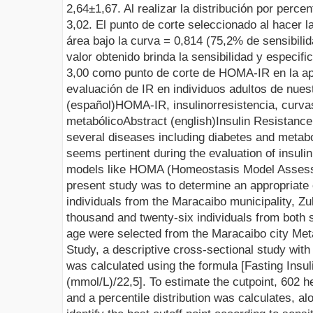
2,64±1,67. Al realizar la distribución por perce
3,02. El punto de corte seleccionado al hacer 
área bajo la curva = 0,814 (75,2% de sensibilid
valor obtenido brinda la sensibilidad y especifi
3,00 como punto de corte de HOMA-IR en la apl
evaluación de IR en individuos adultos de nues
(español)
HOMA-IR, insulinorresistencia,
c
urva
metabólico
Abstract
(english)
Insulin Resistance 
several diseases including diabetes and metabo
seems pertinent during the evaluation of insuli
models like HOMA (Homeostasis Model Assess
present study was to determine an appropriate 
individuals from the Maracaibo municipality, Zu
thousand and twenty-six individuals from both
age were selected from the Maracaibo city Me
Study, a descriptive cross-sectional study wit
was calculated using the formula [Fasting Insu
(mmol/L)/22
,5
]. To estimate the cutpoint, 602 h
and a percentile distribution was calculates, a