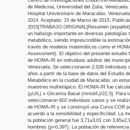
Centro de Investigaciones Endocrino-Metabólic
de Medicina, Universidad del Zulia, Venezuela
Hospital Universitario de Maracaibo, Venezuel
201
4
.
Aceptado
:
15
de
Marzo
de 201
5
.
Publicad
2015
[TRABAJO ORIGINAL]
Resumen
(español
un hallazgo importante en diversas patologías
metabólico, siendo imprescindible la estimación
través de modelos matemáticos como el HOM
Assessment). El objetivo del presente estudio 
de HOMA-IR en individuos adultos del municipi
Venezuela. Se seleccionaron 2.026 individuos
años a partir de la base de datos del Estudio 
Metabólico en la ciudad de Maracaibo, un estud
muestreo multietápico. El HOMA-IR fue calculad
(µU/L) x Glicemia Basal (mmol/L)/22,5]. Para l
seleccionaron 602 individuos sanos y se realizó
de HOMA-IR y se construyó una Curva COR para
acuerdo a la sensibilidad y especificidad. La 
la población general fue 3,71±3,01 con 3,65±2,
hombres (p=0,397). La población de referencia