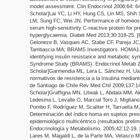
model assessment. Clin Endocrinol 2006;64:
64
Scholar
]
Lai YC, Li HY, Hung CS, Lin MS, Shi
LM, Sung FC, Wei JN. Performance of homeos
serum high-sensitivity C-reactive protein for pr
hyperglycaemia.
Diabet Med 2013;30:318-25. [
Geloneze B, Vasques AC, Stabe CF, Pareja JC
Tambascia MA; BRAMS Investigators.
HOMA1-I
identifying insulin resistance and metabolic sy
Syndrome Study (BRAMS).
Endocrinol Metab 2
Scholar
]
Garmendia ML, Lera L, Sánchez H, Uau
normativos de resistencia a la insulina medi
de Santiago de Chile
Rev Med Chil 2009;137:14
Scholar
]
Graffigna MN, Litwak L, Abdala MM, Ak
Ledesma L, Levalle O, Marcial Toro J, Miglian
Pombo F, Rodríguez M, Scaliter H, Tarruella M
Determinación del índice homa en sujetos pre
epidemiológico multicéntrico (resultados prelim
Endocrinología y
Metabolismo. 2005;42:12-19. 
Lares M, Magaldi L, de la Parte MA, Velasco M