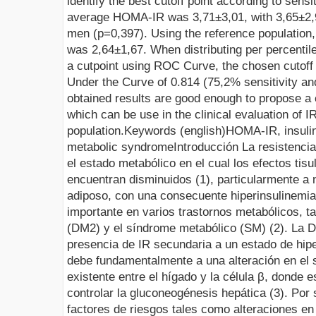
identify the best cutoff point according to sensi
average HOMA-IR was 3
,71
±3,01, with 3,65±2
men (p=0,397). Using the reference population, 
was 2
,64
±1,67. When distributing per percentil
a cutpoint using ROC Curve, the chosen cutoff 
Under the Curve of 0.814 (75
,2
% sensitivity an
obtained results are good enough to propose a c
which can be use in the clinical evaluation of I
population
.
Keywords
(english)
HOMA-IR, insuli
metabolic syndrome
Introducción
La resistencia
el estado metabólico en el cual los efectos tisu
encuentran disminuidos (1), particularmente a n
adiposo, con una consecuente hiperinsulinemia
importante en varios trastornos metabólicos, ta
(DM2) y el síndrome metabólico (SM) (2). La D
presencia de IR secundaria a un estado de hipe
debe fundamentalmente a una alteración en el 
existente entre el hígado y la célula β, donde 
controlar la gluconeogénesis hepática (3). Por 
factores de riesgos tales como alteraciones en