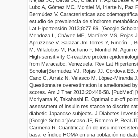
Mejías JC, Olivar JC, Chacín Y, Apruzzese V, 
Lubo A, Gómez MC, Montiel M, Iriarte N, Paz P
Bermúdez V. Características sociodemográficas
estudio de prevalencia de síndrome metabólic
Lat Hipertensión 2013;8:77-89. [
Google Schola
Mendoza L, Chávez ME, Martínez MS, Rojas J
Apruzzese V, Salazar Jm Torres Y, Rincón T, B
M, Villalobos M, Pachano F, Montiel M, Aguirr
High-sensitivity C-reactive protein epidemiologi
from Maracaibo, Venezuela. Rev Lat Hipertens
Scholar
]
Bermúdez VJ, Rojas JJ, Córdova EB, A
Cano C, Arraiz N, Velasco M, López-Miranda J. 
Questionnaire overestimation is ameliorated by 
scores.
Am J Ther 2013;20:448-58
. [
PubMed
] [
Moriyama K, Takahashi E. Optimal cut-off poin
assessment of insulin resistance to discrimina
diabetic Japanese subjects. J Diabetes Investi
[
Google Scholar
]
Ascaso JF, Romero P, Real JT,
Carmena R. Cuantificación de insulinorresistenc
basal e índice HOMA en una población no diab