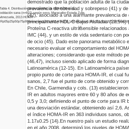
demostrado que la población adulta de la ciuda
prevalencia de obesidad y sobrepeso (41) y d
Tabla
4
.
Distribución de percentiles de HOMA-IR en la
población sana (n=602) según sexo. Maracaibo-Estado Zulia,
(42), asociado a una alarmante prevalencia de 
Venezuela, 2013.
HOMA-
principalmente HDL-C Bajas Aisladas (28,5%) (
IR
p05
p25
p50
p75
p95
Femenino
1,02
1,82
2,40
3,25
5,14
Masculino
0,84
1,35
1,91
2,82
5,19
Total
0,8
14
Proteína C-reactiva ultrasensible relacionados
IMC (44), y un estilo de vida sedentario con po
de ocio (45). Dado este panorama metabólico e
necesario evaluar el comportamiento del HOMA
alteraciones; considerando que este método pe
(46,47), incluso siendo aplicado de forma diag
Latinoamérica (12-15).
En Latinoamérica paíse
propio punto de corte para HOMA-IR, el cual f
sanos, 2,7 fue el punto de corte obtenido y corr
En Chile, Garmendia y cols. (13) estableciero
IR en adultos mayores entre 60 y 80 años de ed
0,5 y 3,0; definiendo el punto de corte para I
una desviación estándar, obteniendo así 2,6. 
el índice HOMA-IR en 363 individuos sanos, ob
1.17±0.25 (14).
En nuestro país un estudio reali
en el año 2008, determinó los niveles de HOMA