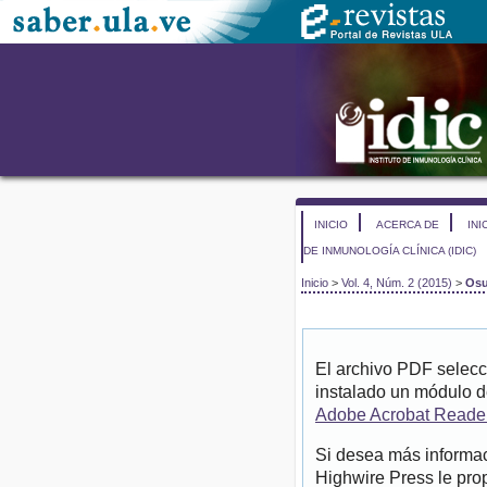
INICIO
ACERCA DE
INI
DE INMUNOLOGÍA CLÍNICA (IDIC)
Inicio
>
Vol. 4, Núm. 2 (2015)
>
Osu
El archivo PDF selecc
instalado un módulo d
Adobe Acrobat Reade
Si desea más informac
Highwire Press le pro