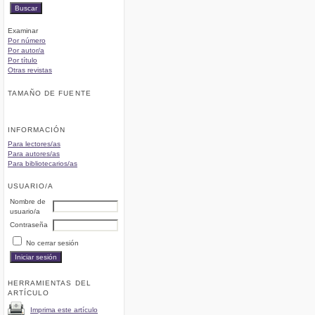
Examinar
Por número
Por autor/a
Por título
Otras revistas
TAMAÑO DE FUENTE
INFORMACIÓN
Para lectores/as
Para autores/as
Para bibliotecarios/as
USUARIO/A
Nombre de
usuario/a
Contraseña
No cerrar sesión
HERRAMIENTAS DEL
ARTÍCULO
Imprima este artículo