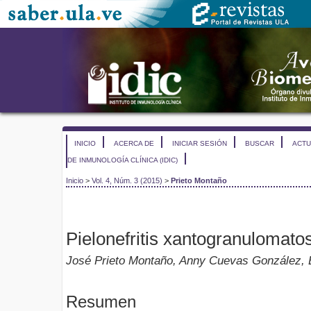
INICIO
ACERCA DE
INICIAR SESIÓN
BUSCAR
ACTU
DE INMUNOLOGÍA CLÍNICA (IDIC)
Inicio
>
Vol. 4, Núm. 3 (2015)
>
Prieto Montaño
Pielonefritis xantogranulomato
José Prieto Montaño, Anny Cuevas González, 
Resumen